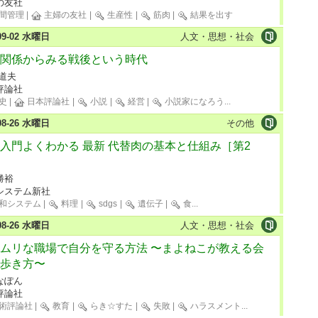
の友社
間管理
|
主婦の友社
|
生産性
|
筋肉
|
結果を出す
-09-02 水曜日
人文・思想・社会
関係からみる戦後という時代
 道夫
評論社
史
|
日本評論社
|
小説
|
経営
|
小説家になろう
...
-08-26 水曜日
その他
入門よくわかる 最新 代替肉の基本と仕組み［第2
勝裕
システム新社
和システム
|
料理
|
sdgs
|
遺伝子
|
食
...
-08-26 水曜日
人文・思想・社会
ムリな職場で自分を守る方法 〜まよねこが教える会
歩き方〜
なぽん
評論社
術評論社
|
教育
|
らき☆すた
|
失敗
|
ハラスメント
...