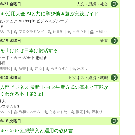
-08-21 金曜日
人文・思想・社会
aude活用大全 AIと共に学び働き遊ぶ実践ガイド
ンチュア Anthropic ビジネスグループ
P
ジネス
|
プログラミング
|
仕事術
|
クラウド
|
日経bp
...
-08-19 水曜日
新書
を上げれば日本は復活する
ャード・カッツ/田中 恵理香
書房
川書房
|
新書
|
経済
|
らき☆すた
|
米国
...
-08-19 水曜日
ビジネス・経済・就職
入門ビジネス 最新 トヨタ生産方式の基本と実践が
くわかる本［第3版］
秀人
システム新社
ジネス
|
秀和システム
|
らき☆すた
|
限定
|
段取り
...
-08-18 火曜日
aude Code 組織導入と運用の教科書