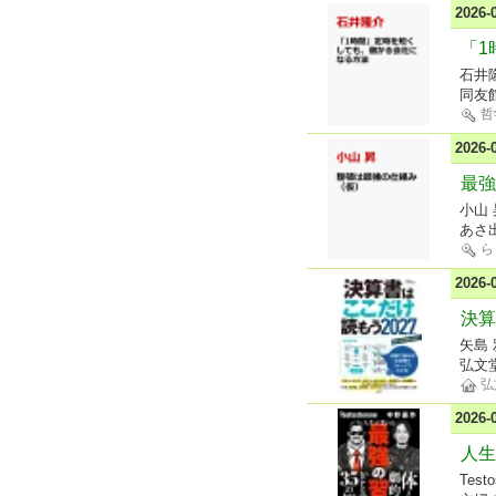
2026
「1
石井
同友
哲
2026
最強
小山 
あさ
ら
2026
決算
矢島
弘文
弘
2026
人生
Test