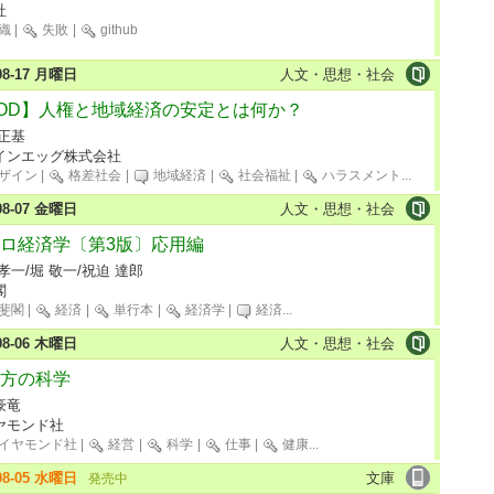
社
織
|
失敗
|
github
-08-17 月曜日
人文・思想・社会
OD】人権と地域経済の安定とは何か？
 正基
インエッグ株式会社
ザイン
|
格差社会
|
地域経済
|
社会福祉
|
ハラスメント
...
-08-07 金曜日
人文・思想・社会
ロ経済学〔第3版〕応用編
孝一/堀 敬一/祝迫 達郎
閣
斐閣
|
経済
|
単行本
|
経済学
|
経済
...
-08-06 木曜日
人文・思想・社会
方の科学
豪竜
ヤモンド社
イヤモンド社
|
経営
|
科学
|
仕事
|
健康
...
-08-05 水曜日
文庫
発売中