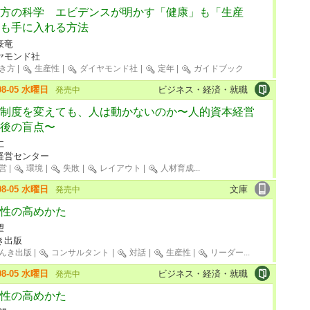
方の科学 エビデンスが明かす「健康」も「生産
も手に入れる方法
豪竜
ヤモンド社
き方
|
生産性
|
ダイヤモンド社
|
定年
|
ガイドブック
-08-05 水曜日
ビジネス・経済・就職
発売中
制度を変えても、人は動かないのか〜人的資本経営
後の盲点〜
仁
経営センター
営
|
環境
|
失敗
|
レイアウト
|
人材育成
...
-08-05 水曜日
文庫
発売中
性の高めかた
望
き出版
んき出版
|
コンサルタント
|
対話
|
生産性
|
リーダー
...
-08-05 水曜日
ビジネス・経済・就職
発売中
性の高めかた