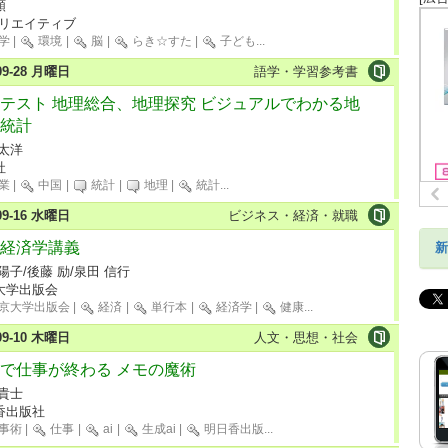
類
クリエイティブ
学
|
環境
|
脳
|
らき☆すた
|
子ども
...
-09-28 月曜日
語学・学習参考書
テスト 地理総合、地理探究 ビジュアルでわかる地
統計
 太洋
社
業
|
中国
|
統計
|
地理
|
統計
...
-09-16 水曜日
ビジネス・経済・就職
経済学講義
新
陽子/後藤 励/泉田 信行
大学出版会
京大学出版会
|
経済
|
単行本
|
経済学
|
健康
...
-09-10 木曜日
人文・思想・社会
で仕事が終わる メモの魔術
 貴士
香出版社
事術
|
仕事
|
ai
|
生成ai
|
明日香出版
...