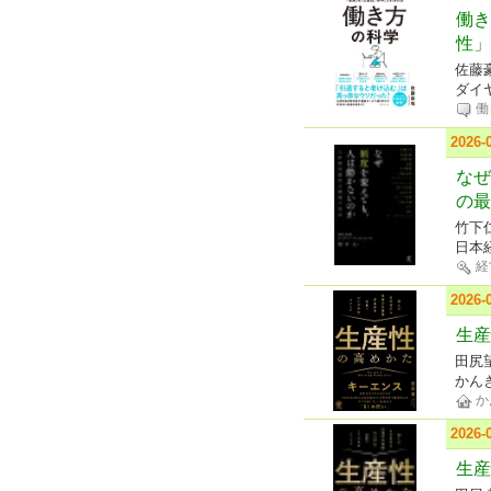
働き
性」
佐藤
ダイ
働
2026
なぜ
の最
竹下
日本
経
2026
生産
田尻
かん
か
2026
生産