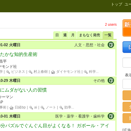
新刊.net
トップ
ユ
2 users
日
週
月
まもなく発売
一覧
-01-02 火曜日
人文・思想・社会
たかな知的生産術
 昌平
ヤモンド社
学
|
ビジネス
|
村上春樹
|
ダイヤモンド社
|
科学
...
表
-10-29 木曜日
その他
にムダがない人の習慣
ウーマン
P
事術
|
日経bp
|
ai
|
ノート
|
効率
...
-10-01 木曜日
医学・薬学・看護学・歯科学
3分パズルでぐんぐん目がよくなる！ ガボール・アイ
[広告