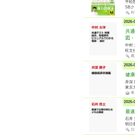
平松
SB
科
2026
共通
図・
中村
旺文
農
2026
健康
井深 
東京
東
2026
最速
石井
明日
仕