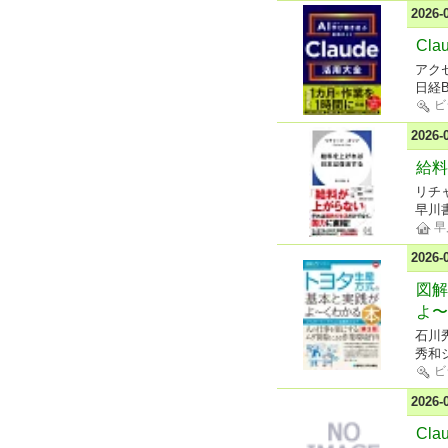
2026
Cl
アクセ
日経B
ビ
2026
給料
リチ
早川
早
2026
図解
よ〜
石川
秀和
ビ
2026
Cl