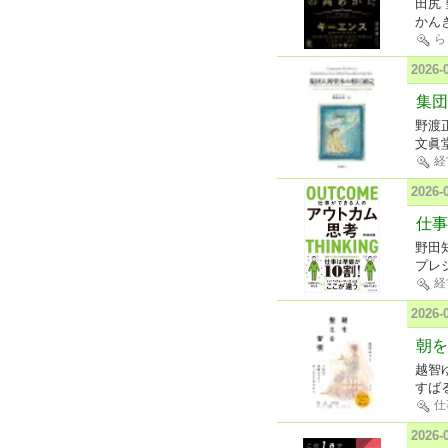
田尻 
かん
ら
2026
集団
野渡
文眞
経
2026
仕事
野田
プレ
経
2026
朝を
越智
すば
仕
2026