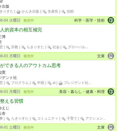
望
き出版
き☆すた
|
かんき出版
|
生産性
|
信頼
-08-04 火曜日
科学・医学・技術
発売中
人的資本の相互補完
正博
堂
営
|
宗教
|
らき☆すた
|
社会
|
グローバル
...
-08-03 月曜日
文庫
発売中
ができる人のアウトカム思考
知寛
ジデント社
営
|
プログラム
|
中国
|
ai
|
プレジデント社
...
-08-03 月曜日
美容・暮らし・健康・料理
発売中
整える習慣
ゆえじ
る舎
事
|
らき☆すた
|
コミュニティ
|
子育て
|
アクション
...
-08-01 土曜日
文庫
発売中