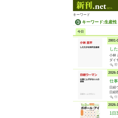
キーワード
キーワード:生産性
今日
2801
した
小林
ダイ
哲
2026
仕事
日経
日経B
仕
2026
1日