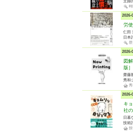
主婦
時
2026
労使
仁田
日本
歴
2026
図解
版］
齋藤
秀和
秀
2026
キョ
社の
日暮
技術
技