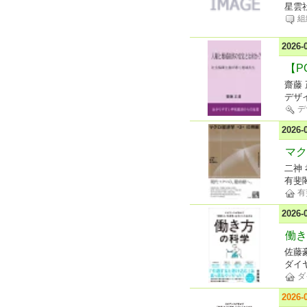
星雲
組
2026
【P
齋藤
デザ
デ
2026
マク
二神 
有斐
有
2026
働き
佐藤
ダイ
ダ
2026