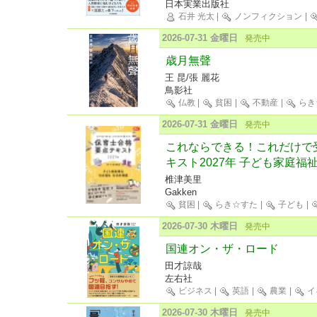
日本実業出版社
石井 光太
|
ノンフィクション
|
2026-07-31 金曜日
発売中
歳月無聲
王 昆/張 麗花
鳥影社
仏教
|
貧困
|
不動産
|
らき
2026-07-31 金曜日
発売中
これならできる！これだけで
キスト2027年 子ども家庭福
椎津美里
Gakken
貧困
|
らき☆すた
|
子ども
|
2026-07-30 木曜日
発売中
国連オン・ザ・ロード
田才諒哉
左右社
ビジネス
|
英語
|
農業
|
イ
2026-07-30 木曜日
発売中