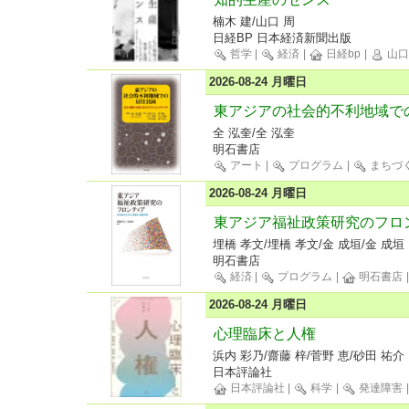
楠木 建/山口 周
日経BP 日本経済新聞出版
哲学
|
経済
|
日経bp
|
山口
2026-08-24 月曜日
東アジアの社会的不利地域で
全 泓奎/全 泓奎
明石書店
アート
|
プログラム
|
まちづ
2026-08-24 月曜日
東アジア福祉政策研究のフロ
埋橋 孝文/埋橋 孝文/金 成垣/金 成垣
明石書店
経済
|
プログラム
|
明石書店
2026-08-24 月曜日
心理臨床と人権
浜内 彩乃/齋藤 梓/菅野 恵/砂田 祐介
日本評論社
日本評論社
|
科学
|
発達障害