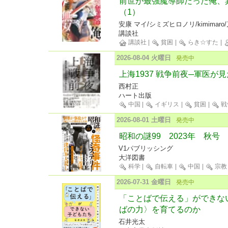
前世が最強魔導師だった俺、
（1）
安康 マイ/シミズヒロノリ/kimimaro
講談社
講談社
|
貧困
|
らき☆すた
|
2026-08-04 火曜日
発売中
上海1937 戦争前夜─軍医
西村正
ハート出版
中国
|
イギリス
|
貧困
|
戦
2026-08-01 土曜日
発売中
昭和の謎99 2023年 秋号
V1パブリッシング
大洋図書
科学
|
自転車
|
中国
|
宗教
2026-07-31 金曜日
発売中
「ことばで伝える」ができな
ばの力〉を育てるのか
石井光太