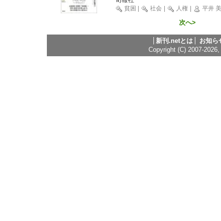
貧困
|
社会
|
人権
|
平井 
次へ>
新刊.netとは
お知ら
Copyright (C) 2007-2026