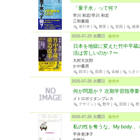
「量子水」って何？
早川 和宏/早川 和宏
三和書籍
単行本
|
農業
|
貧困
|
健康
2026-07-29 水曜日
発売中
日本を地獄に変えた竹中平蔵
活は苦しいのか？〜
大村大次郎
かや書房
経済
|
貧困
|
金融
|
らき☆
2026-07-28 火曜日
発売中
何が問題か？ 次期学習指導要
メトロポリタンプレス
デザイン
|
数学
|
貧困
|
教
2026-07-28 火曜日
発売中
私の性を奪うな。My body 、 my
平井美津子
旬報社