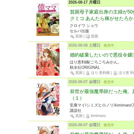
2026-08-17 月曜日
貧困母子家庭出身の主婦が50
クミコ あんたら稼がせたろか
クロイワ ショウ
セルバ出版
貧困
|
貧困
2026-08-08 土曜日
発売中
婚約破棄したいので悪役令嬢
ほり恵利織/ごろごろみかん。
秋水社ORIGINAL
貧困
|
ほり 恵利織
|
ほり恵 利
2026-08-07 金曜日
発売中
前世が最強魔導師だった俺、
（１）
安康マイ/シミズヒロノリ/kimimaro
講談社
貧困
|
kimimaro
2026-08-07 金曜日
発売中