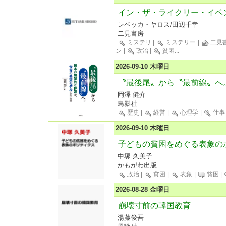
イン・ザ・ライクリー・イベ
レベッカ・ヤロス/田辺千幸
二見書房
ミステリ
|
ミステリー
|
二見書
ン
|
政治
|
貧困
...
2026-09-10 木曜日
〝最後尾〟から〝最前線〟へ
岡澤 健介
鳥影社
歴史
|
経営
|
心理学
|
仕事
2026-09-10 木曜日
子どもの貧困をめぐる表象の
中塚 久美子
かもがわ出版
政治
|
貧困
|
表象
|
貧困
|
2026-08-28 金曜日
崩壊寸前の韓国教育
湯藤俊吾