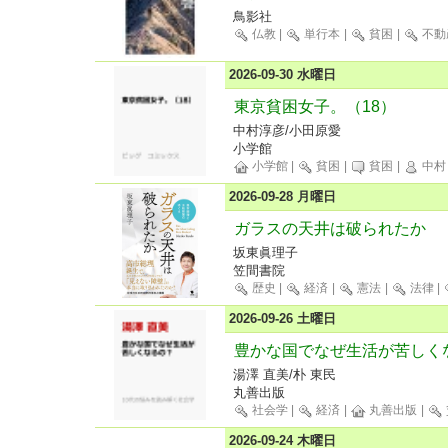
鳥影社
仏教
|
単行本
|
貧困
|
不動
2026-09-30 水曜日
東京貧困女子。（18）
中村淳彦/小田原愛
小学館
小学館
|
貧困
|
貧困
|
中村
2026-09-28 月曜日
ガラスの天井は破られたか
坂東眞理子
笠間書院
歴史
|
経済
|
憲法
|
法律
|
2026-09-26 土曜日
豊かな国でなぜ生活が苦しく
湯澤 直美/朴 東民
丸善出版
社会学
|
経済
|
丸善出版
|
2026-09-24 木曜日