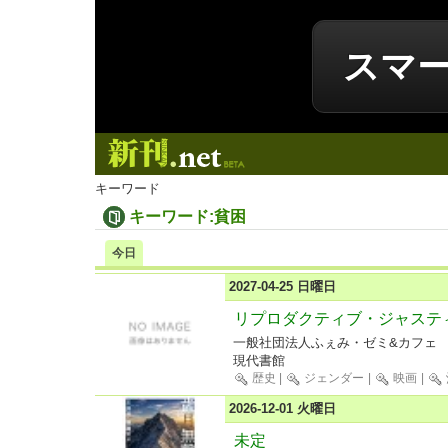
スマ
新刊.net
キーワード
キーワード:貧困
今日
2027-04-25 日曜日
リプロダクティブ・ジャステ
一般社団法人ふぇみ・ゼミ&カフェ
現代書館
歴史
|
ジェンダー
|
映画
|
2026-12-01 火曜日
未定