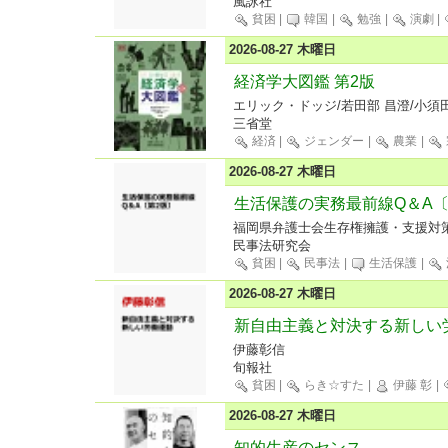
風詠社
貧困
|
韓国
|
勉強
|
演劇
|
2026-08-27 木曜日
経済学大図鑑 第2版
エリック・ドッジ/若田部 昌澄/小須田
三省堂
経済
|
ジェンダー
|
農業
|
2026-08-27 木曜日
生活保護の実務最前線Q＆A〔
福岡県弁護士会生存権擁護・支援対
民事法研究会
貧困
|
民事法
|
生活保護
|
2026-08-27 木曜日
新自由主義と対決する新しい
伊藤彰信
旬報社
貧困
|
らき☆すた
|
伊藤 彰
|
2026-08-27 木曜日
知的生産のセンス