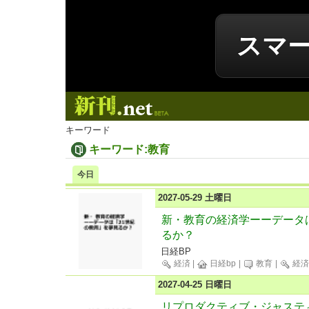
スマ
新刊.net
キーワード
キーワード:教育
今日
2027-05-29 土曜日
新・教育の経済学ーーデータ
るか？
日経BP
経済
|
日経bp
|
教育
|
経済
2027-04-25 日曜日
リプロダクティブ・ジャステ