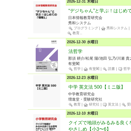
2026-12-31 木曜日
“デジちゃん”と学ぶ！はじめ
日本情報教育研究会
秀和システム
プログラミング
|
秀和システム
|
教育
...
2026-12-30 水曜日
法哲学
那須 耕介/松尾 陽/池田 弘乃/川瀬 貴
有斐閣
哲学
|
有斐閣
|
読書
|
哲学
2026-12-23 水曜日
中学 英文法 500【ミニ版】
中学教育研究会
増進堂・受験研究社
教育
|
研究社
|
英文法
|
受
2026-12-10 木曜日
クイズで地頭がみるみる良く
やさしめ【小3〜6】