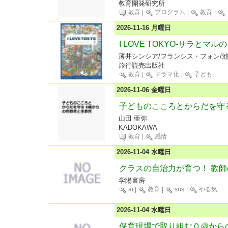
教育開発研究所
教育
|
プログラム
|
教育
|
2026-11-16 月曜日
I LOVE TOKYO-サラとマル
薄井シンシア/フランシス・フォン/
旅行読売出版社
教育
|
ドラマ化
|
子ども
2026-11-06 金曜日
子どものこころとからだを守る
山田 亜弥
KADOKAWA
教育
|
感情
2026-11-04 水曜日
クラスの自治力が育つ！ 教
学陽書房
ai
|
教育
|
sns
|
やる気
2026-11-04 水曜日
保育現場で取り組む０歳からの