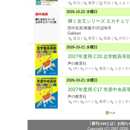
民法
|
教育
|
民法
|
らき☆
2026-10-22 木曜日
輝く女王シリーズ エカチェリ
田中良英/東園子/沢辺有司
Gakken
政治
|
教育
|
医療
|
外交
|
2026-10-21 水曜日
2027年度用 C20 志学館高
声の教育社
c#
|
c++
|
教育
|
らき☆す
2026-10-21 水曜日
2027年度用 C17 市原中
声の教育社
c#
|
c++
|
教育
|
らき☆す
次へ>
新刊.netとは
お知ら
Copyright (C) 2007-2026