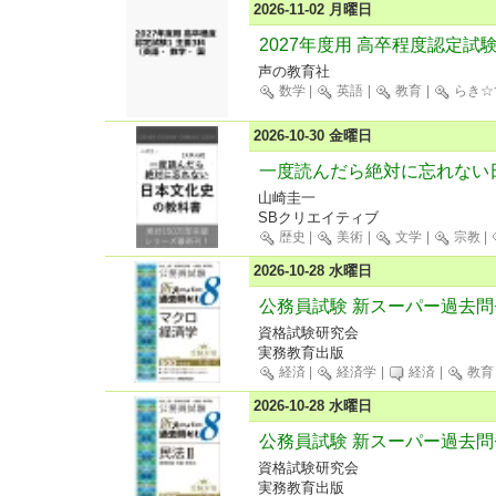
2026-11-02 月曜日
2027年度用 高卒程度認定試
声の教育社
数学
|
英語
|
教育
|
らき☆
2026-10-30 金曜日
一度読んだら絶対に忘れない
山崎圭一
SBクリエイティブ
歴史
|
美術
|
文学
|
宗教
|
2026-10-28 水曜日
公務員試験 新スーパー過去問
資格試験研究会
実務教育出版
経済
|
経済学
|
経済
|
教育
2026-10-28 水曜日
公務員試験 新スーパー過去問ゼ
資格試験研究会
実務教育出版