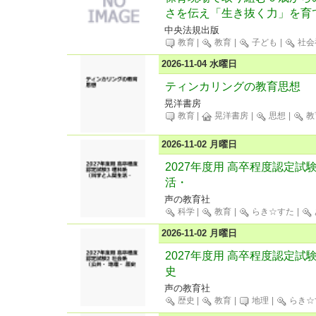
さを伝え「生き抜く力」を育
中央法規出版
教育
|
教育
|
子ども
|
社会
2026-11-04 水曜日
ティンカリングの教育思想
晃洋書房
教育
|
晃洋書房
|
思想
|
教
2026-11-02 月曜日
2027年度用 高卒程度認定試
活・
声の教育社
科学
|
教育
|
らき☆すた
|
2026-11-02 月曜日
2027年度用 高卒程度認定試
史
声の教育社
歴史
|
教育
|
地理
|
らき☆