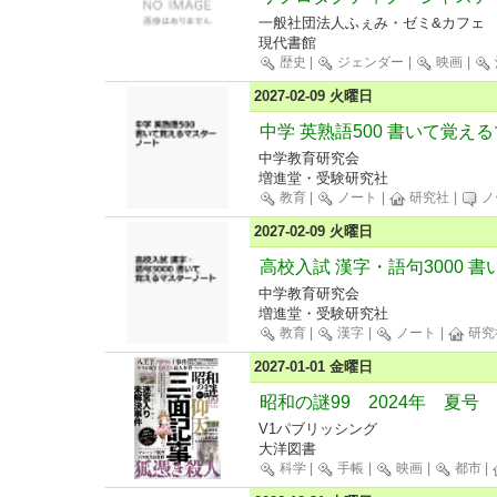
一般社団法人ふぇみ・ゼミ&カフェ
現代書館
歴史
|
ジェンダー
|
映画
|
2027-02-09 火曜日
中学 英熟語500 書いて覚え
中学教育研究会
増進堂・受験研究社
教育
|
ノート
|
研究社
|
ノ
2027-02-09 火曜日
高校入試 漢字・語句3000 
中学教育研究会
増進堂・受験研究社
教育
|
漢字
|
ノート
|
研究
2027-01-01 金曜日
昭和の謎99 2024年 夏号
V1パブリッシング
大洋図書
科学
|
手帳
|
映画
|
都市
|