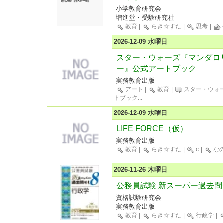
小学教育研究会
増進堂・受験研究社
教育
|
らき☆すた
|
思考
|
2026-12-09 水曜日
スター・ウォーズ『マンダロ
ー』公式アートブック
実務教育出版
アート
|
教育
|
スター・ウォ
トブック
...
2026-12-09 水曜日
LIFE FORCE（仮）
実務教育出版
教育
|
らき☆すた
|
c
|
な
2026-11-26 木曜日
公務員試験 新スーパー過去問
資格試験研究会
実務教育出版
教育
|
らき☆すた
|
行政学
|