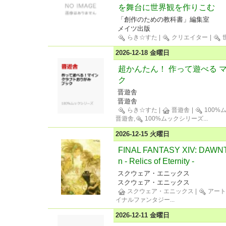
を舞台に世界観を作りこむ
「創作のための教科書」編集室
メイツ出版
らき☆すた
|
クリエイター
|
2026-12-18 金曜日
超かんたん！ 作って遊べる 
ク
晋遊舎
晋遊舎
らき☆すた
|
晋遊舎
|
100%
晋遊舎,
100%ムックシリーズ
...
2026-12-15 火曜日
FINAL FANTASY XIV: DAWNTRA
n - Relics of Eternity -
スクウェア・エニックス
スクウェア・エニックス
スクウェア・エニックス
|
アー
イナルファンタジー
...
2026-12-11 金曜日