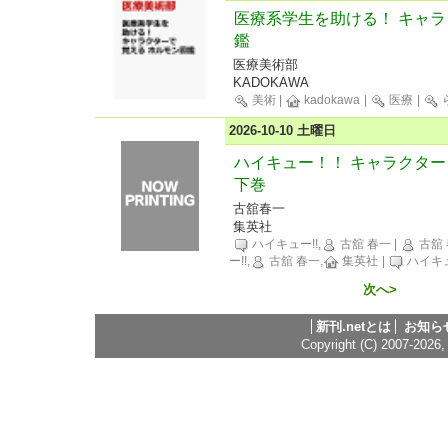
医療系学生を助ける！ キャラ
鑑
医療美術部
KADOKAWA
美術
|
kadokawa
|
医療
|
2026-10-10 土曜日
ハイキュー！！ キャラクター
下巻
古舘春一
集英社
ハイキュー!!,
古舘 春一
|
古舘
ー!!,
古舘 春一,
集英社
|
ハイキュ
次へ>
新刊.netとは
お知ら
Copyright (C) 2007-2026