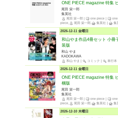
ONE PIECE magazine 特集
尾田 栄一郎
集英社
尾田 栄一郎
|
one piece
|
one 
piece,
尾田 栄一郎,
集英社
|
集
2026-12-11 金曜日
和山やま作品4冊セット 小冊
装版
和山 やま
KADOKAWA
和山 やま
|
コミック
|
単行本
2026-12-11 金曜日
ONE PIECE magazine 
梱版
尾田 栄一郎
集英社
尾田 栄一郎
|
one piece
|
one 
piece,
尾田 栄一郎,
集英社
|
集
2026-12-10 木曜日