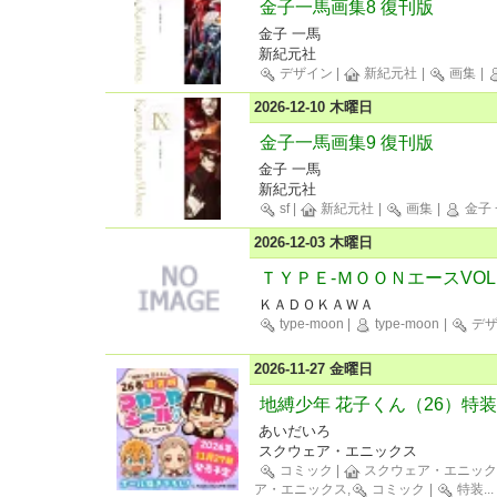
金子一馬画集8 復刊版
金子 一馬
新紀元社
デザイン
|
新紀元社
|
画集
|
2026-12-10 木曜日
金子一馬画集9 復刊版
金子 一馬
新紀元社
sf
|
新紀元社
|
画集
|
金子 
2026-12-03 木曜日
ＴＹＰＥ-ＭＯＯＮエースVOL.
ＫＡＤＯＫＡＷＡ
type-moon
|
type-moon
|
デザ
2026-11-27 金曜日
地縛少年 花子くん（26）特
あいだいろ
スクウェア・エニックス
コミック
|
スクウェア・エニック
ア・エニックス,
コミック
|
特装
...