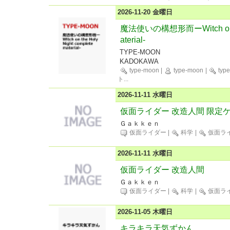
2026-11-20 金曜日
魔法使いの構想形而ーWitch on the
aterial-
TYPE-MOON
KADOKAWA
type-moon
|
type-moon
|
typ
ト
...
2026-11-11 水曜日
仮面ライダー 改造人間 限定
Ｇａｋｋｅｎ
仮面ライダー
|
科学
|
仮面ラ
2026-11-11 水曜日
仮面ライダー 改造人間
Ｇａｋｋｅｎ
仮面ライダー
|
科学
|
仮面ラ
2026-11-05 木曜日
キラキラ天気ずかん