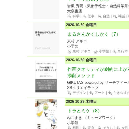
岩槻 秀明（気象予報士・自然科学系
大泉書店
科学
|
仕事
|
自然
|
神話
|
2026-10-30 金曜日
まるさんかくしかく（7）
東村 アキコ
小学館
東村 アキコ
|
小学館
|
単行本
2026-10-30 金曜日
作画クオリティが劇的に上が
添削メソッド
GIKUTAS powered by サーチフィ
SBクリエイティブ
デザイン
|
アート
|
らき☆す
2026-10-29 木曜日
トラとミケ（8）
ねこまき （ミューズワーク）
小学館
料理
|
東京
|
そうじ
|
女性