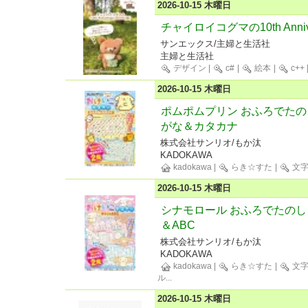
2026-10-15 木曜日
チャイロイコグマの10th Anniv
サンエックス/主婦と生活社
主婦と生活社
デザイン
|
c#
|
絵本
|
c++
2026-10-15 木曜日
ポムポムプリン おふろでたの
がな＆カタカナ
株式会社サンリオ/もか汰
KADOKAWA
kadokawa
|
らき☆すた
|
文
2026-10-15 木曜日
シナモロール おふろでたのし
＆ABC
株式会社サンリオ/もか汰
KADOKAWA
kadokawa
|
らき☆すた
|
文
ル
...
2026-10-15 木曜日