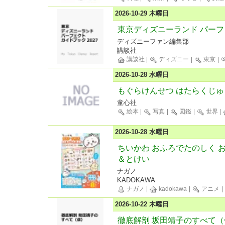
2026-10-29 木曜日
東京ディズニーランド パーフェ
ディズニーファン編集部
講談社
講談社
|
ディズニー
|
東京
|
2026-10-28 水曜日
もぐらけんせつ はたらくじ
童心社
絵本
|
写真
|
図鑑
|
世界
|
2026-10-28 水曜日
ちいかわ おふろでたのしく 
＆とけい
ナガノ
KADOKAWA
ナガノ
|
kadokawa
|
アニメ
|
2026-10-22 木曜日
徹底解剖 坂田靖子のすべて（