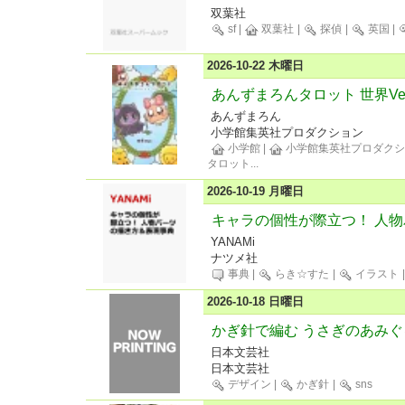
双葉社
sf
|
双葉社
|
探偵
|
英国
|
2026-10-22 木曜日
あんずまろんタロット 世界Ver
あんずまろん
小学館集英社プロダクション
小学館
|
小学館集英社プロダクシ
タロット
...
2026-10-19 月曜日
キャラの個性が際立つ！ 人
YANAMi
ナツメ社
事典
|
らき☆すた
|
イラスト
2026-10-18 日曜日
かぎ針で編む うさぎのあみぐ
日本文芸社
日本文芸社
デザイン
|
かぎ針
|
sns