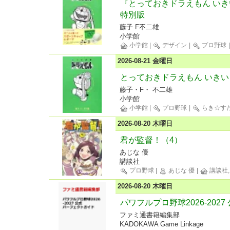
『とっておきドラえもん い
特別版
藤子 F不二雄
小学館
小学館
|
デザイン
|
プロ野球
2026-08-21 金曜日
とっておきドラえもん いき
藤子・F・ 不二雄
小学館
小学館
|
プロ野球
|
らき☆す
2026-08-20 木曜日
君が監督！（4）
あじな 優
講談社
プロ野球
|
あじな 優
|
講談社,
2026-08-20 木曜日
パワフルプロ野球2026-202
ファミ通書籍編集部
KADOKAWA Game Linkage