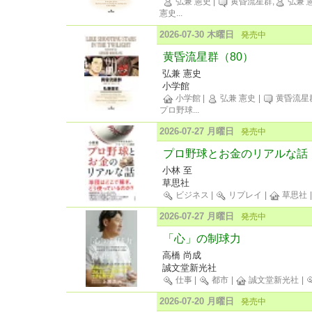
弘兼 憲史
|
黄昏流星群,
弘兼 
憲史
...
2026-07-30 木曜日
発売中
黄昏流星群（80）
弘兼 憲史
小学館
小学館
|
弘兼 憲史
|
黄昏流星群
プロ野球
...
2026-07-27 月曜日
発売中
プロ野球とお金のリアルな話
小林 至
草思社
ビジネス
|
リプレイ
|
草思社
2026-07-27 月曜日
発売中
「心」の制球力
高橋 尚成
誠文堂新光社
仕事
|
都市
|
誠文堂新光社
|
2026-07-20 月曜日
発売中