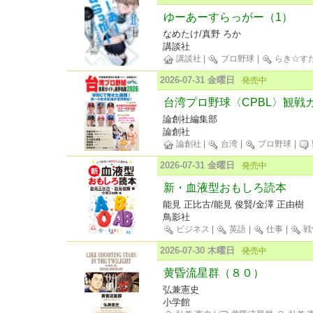
ゆーあーすらっがー（1）
なめたけ/真野 ろか
講談社
講談社
|
プロ野球
|
らき☆す
2026-07-31 金曜日
発売中
台湾プロ野球〈CPBL〉観戦ガ
論創社編集部
論創社
論創社
|
台湾
|
プロ野球
|
2026-07-31 金曜日
発売中
新・血液型おもしろ読本
能見 正比古/能見 俊賢/金澤 正由樹
鳥影社
ビジネス
|
英語
|
仕事
|
戦
2026-07-30 木曜日
発売中
黄昏流星群（８０）
弘兼憲史
小学館