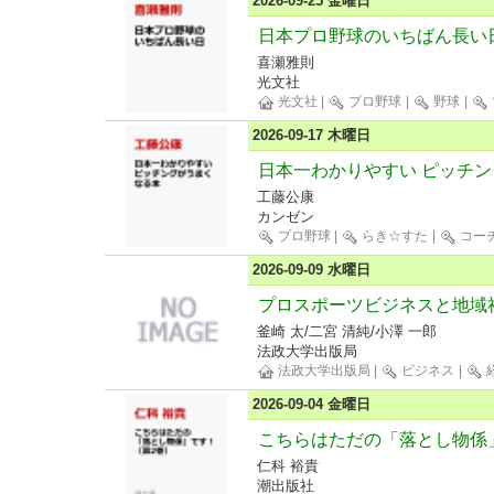
2026-09-25 金曜日
日本プロ野球のいちばん長い
喜瀬雅則
光文社
光文社
|
プロ野球
|
野球
|
2026-09-17 木曜日
日本一わかりやすい ピッチ
工藤公康
カンゼン
プロ野球
|
らき☆すた
|
コー
2026-09-09 水曜日
プロスポーツビジネスと地域
釜崎 太/二宮 清純/小澤 一郎
法政大学出版局
法政大学出版局
|
ビジネス
|
2026-09-04 金曜日
こちらはただの「落とし物係
仁科 裕貴
潮出版社