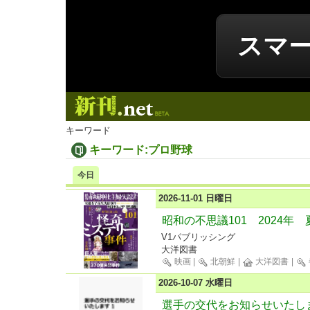
スマ
新刊.net
キーワード
キーワード:プロ野球
今日
2026-11-01 日曜日
昭和の不思議101 2024年
V1パブリッシング
大洋図書
映画
|
北朝鮮
|
大洋図書
|
2026-10-07 水曜日
選手の交代をお知らせいたしま