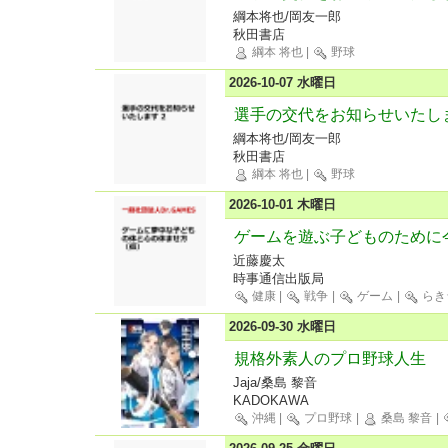
綱本将也/岡友一郎
秋田書店
綱本 将也
|
野球
2026-10-07 水曜日
選手の交代をお知らせいたしま
綱本将也/岡友一郎
秋田書店
綱本 将也
|
野球
2026-10-01 木曜日
ゲームを遊ぶ子どものために
近藤慶太
時事通信出版局
健康
|
戦争
|
ゲーム
|
らき
2026-09-30 水曜日
規格外素人のプロ野球人生
Jaja/桑島 黎音
KADOKAWA
沖縄
|
プロ野球
|
桑島 黎音
|