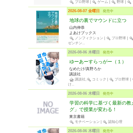
プロ野球
|
ゲーム
|
野球
|
2026-08-07 金曜日
発売中
地球の裏でマウンドに立つ
山内伸恭
よあけブックス
ノンフィクション
|
プロ野球
|
ゼンチン
...
2026-08-06 木曜日
発売中
ゆーあーすらっがー（１）
なめたけ/真野ろか
講談社
講談社,
コミック
|
プロ野球
|
け
...
2026-08-06 木曜日
発売中
学習の科学に基づく最新の教え
グ」で授業が変わる！
東京書籍
モチベーション
|
認知心理
2026-08-06 木曜日
発売中