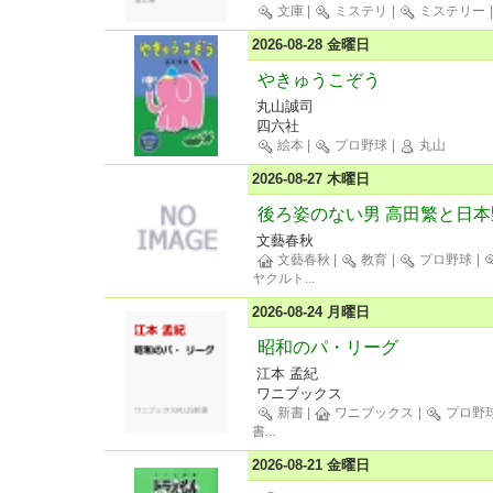
文庫
|
ミステリ
|
ミステリー
2026-08-28 金曜日
やきゅうこぞう
丸山誠司
四六社
絵本
|
プロ野球
|
丸山
2026-08-27 木曜日
後ろ姿のない男 高田繁と日
文藝春秋
文藝春秋
|
教育
|
プロ野球
|
ヤクルト
...
2026-08-24 月曜日
昭和のパ・リーグ
江本 孟紀
ワニブックス
新書
|
ワニブックス
|
プロ野
書
...
2026-08-21 金曜日