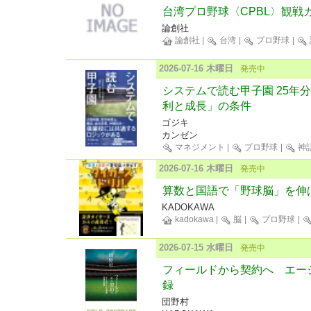
台湾プロ野球〈CPBL〉観戦ガ
論創社
論創社
|
台湾
|
プロ野球
|
2026-07-16 木曜日
発売中
システムで読む甲子園 25年
利と成長」の条件
ゴジキ
カンゼン
マネジメント
|
プロ野球
|
神
2026-07-16 木曜日
発売中
算数と国語で「野球脳」を伸
KADOKAWA
kadokawa
|
脳
|
プロ野球
|
2026-07-15 水曜日
発売中
フィールドから契約へ エージ
録
団野村