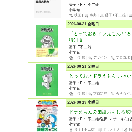
藤子・F・ 不二雄
小学館
映画
|
事典
|
藤子 f 不二雄
|
2026-08-21 金曜日
『とっておきドラえもん い
特別版
藤子 F不二雄
小学館
小学館
|
デザイン
|
プロ野球
2026-08-21 金曜日
とっておきドラえもん いき
藤子・F・ 不二雄
小学館
小学館
|
プロ野球
|
らき☆す
2026-08-19 水曜日
ドラえもんの国語おもしろ攻
藤子・F・ 不二雄/弘田 マサユキ/白
小学館
藤子 f 不二雄
|
ドラえもん
|