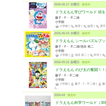
2026-06-17 水曜日
発売中
ドラえもん学びワールド 頭
藤子・F・ 不二雄
小学館
小学館
|
推理
|
論理
|
漢字
2026-06-03 水曜日
発売中
ドラえもん シールパズルブッ
藤子・F・ 不二雄/池谷 裕二
小学館
小学館
|
池谷 裕二
|
科学
|
2026-05-22 金曜日
発売中
ドラえもん のび太の奮闘！！
藤子・F・不二雄
小学館
小学館
|
藤子・f・不二雄
|
藤子
ん
...
2026-04
発売中
ドラえもん科学ワールド（30