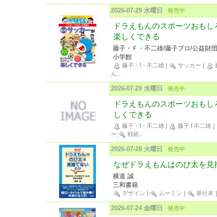
2026-07-29 水曜日
発売中
ドラえもんのスポーツおもし
楽しくできる
藤子・Ｆ・不二雄/藤子プロ/公益財
小学館
藤子・f・不二雄
|
サッカー
|
ん
...
2026-07-29 水曜日
発売中
ドラえもんのスポーツおもし
しくできる
藤子・f・不二雄
|
藤子 f 不二雄
|
ー,
戦術
...
2026-07-28 火曜日
発売中
なぜドラえもんはのび太を見
横道 誠
三和書籍
デザイン
|
ムーミン
|
単行本
2026-07-24 金曜日
発売中