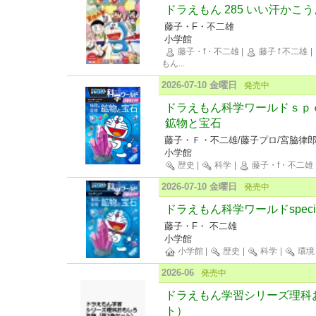
ドラえもん 285 いい汗かこ
藤子・F・不二雄
小学館
藤子・f・不二雄
|
藤子 f 不二雄
|
もん
...
2026-07-10 金曜日
発売中
ドラえもん科学ワールドｓ
鉱物と宝石
藤子・Ｆ・不二雄/藤子プロ/宮脇律
小学館
歴史
|
科学
|
藤子・f・不二雄
2026-07-10 金曜日
発売中
ドラえもん科学ワールドspeci
藤子・F・ 不二雄
小学館
小学館
|
歴史
|
科学
|
環境
2026-06
発売中
ドラえもん学習シリーズ理科
ト）