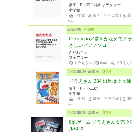
藤子・F・不二雄キャラクター
小学館
小学館
|
藤子・f・不二雄
|
藤子
ん
...
2026-06
発売中
OD＞mao／夢をかなえてド
さしいピアノソロ
きだわたる
フェアリー
ドラえもん
|
mao
|
ドラえも
2026-06-26 金曜日
発売中
ドラえもん 284 出足は上々編
藤子・F・不二雄
小学館
小学館
|
藤子・f・不二雄
|
藤子
ん
...
2026-06-25 木曜日
発売中
8bitゲーム ドラえもん＆完
ルBOX