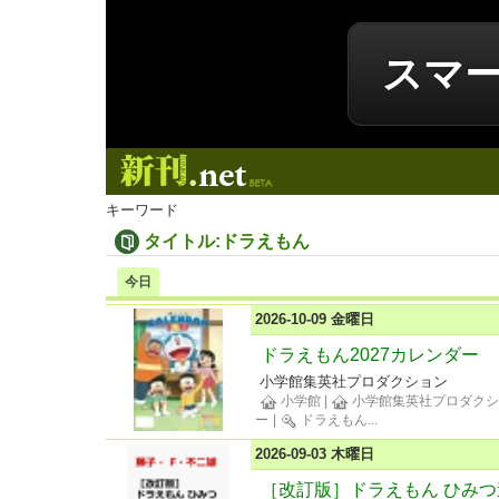
スマ
新刊.net
キーワード
タイトル:ドラえもん
今日
2026-10-09 金曜日
ドラえもん2027カレンダー
小学館集英社プロダクション
小学館
|
小学館集英社プロダクシ
ー
|
ドラえもん
...
2026-09-03 木曜日
［改訂版］ドラえもん ひみ