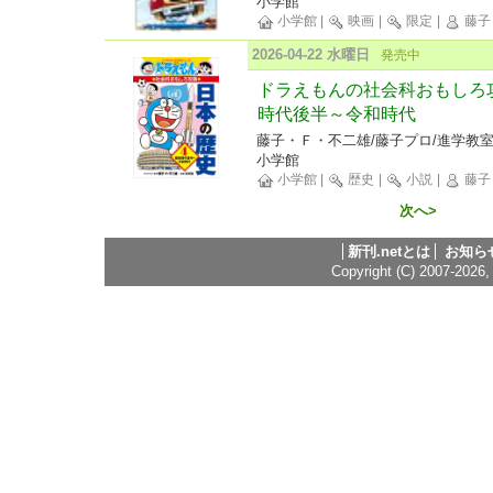
小学館
小学館
|
映画
|
限定
|
藤子 
2026-04-22 水曜日
発売中
ドラえもんの社会科おもしろ
時代後半～令和時代
藤子・Ｆ・不二雄/藤子プロ/進学教
小学館
小学館
|
歴史
|
小説
|
藤子
次へ>
新刊.netとは
お知ら
Copyright (C) 2007-2026