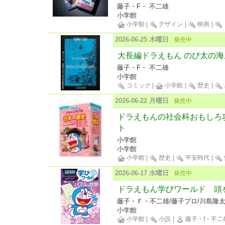
藤子・F・ 不二雄
小学館
小学館
|
デザイン
|
映画
|
2026-06-25 木曜日
発売中
大長編ドラえもん のび太の海
藤子・F・ 不二雄
小学館
コミック
|
小学館
|
歴史
|
2026-06-22 月曜日
発売中
ドラえもんの社会科おもしろ攻
ト
小学館
小学館
小学館
|
歴史
|
平安時代
|
2026-06-17 水曜日
発売中
ドラえもん学びワールド 頭
藤子・Ｆ・不二雄/藤子プロ/川島隆
小学館
小学館
|
小説
|
藤子・f・不二