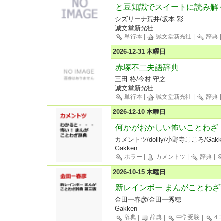
と豆知識でスイートに読み解
シズリーナ荒井/坂本 彩
誠文堂新光社
単行本
|
誠文堂新光社
|
辞典
2026-12-31 木曜日
赤塚不二夫語辞典
三田 格/今村 守之
誠文堂新光社
単行本
|
誠文堂新光社
|
辞典
2026-12-10 木曜日
何かがおかしい怖いことわざ
カメントツ/dollly/小野寺こころ/Gakk
Gakken
ホラー
|
カメントツ
|
辞典
|
2026-10-15 木曜日
新レインボー まんがことわざ
金田一春彦/金田一秀穂
Gakken
辞典
|
辞典
|
中学受験
|
4