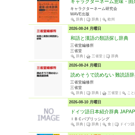
キャラクターネーム意味・由
キャラクターネーム研究会
WAVE出版
辞典
|
辞典
|
欧州
2026-08-24 月曜日
和語と漢語の類語探し辞典
三省堂編修所
三省堂
辞典
|
三省堂
|
辞典
2026-08-24 月曜日
読めそうで読めない 難読語辞
三省堂編修所
三省堂
辞典
|
辞典
|
三省堂
|
こと
2026-08-10 月曜日
ドイツ語日本紹介辞典 JAPAP
ＩＢＣパブリッシング
辞典
|
辞典
|
食
|
ドイツ語