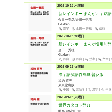
2026-10-15 木曜日
新レインボー まんが四字熟語
金田一春彦/金田一秀穂
Gakken
漢字
|
金田一 秀穂
|
信頼
2026-10-15 木曜日
新レインボー まんが慣用句辞
金田一秀穂
Gakken
辞典
|
辞典
|
効率
|
文章
|
2026-09-29 火曜日
漢字語源語義辞典 普及版
加納 喜光
東京堂出版
中国
|
言語学
|
漢字
|
中国
2026-09-15 火曜日
世界カタコト辞典
開高 健/小田 実