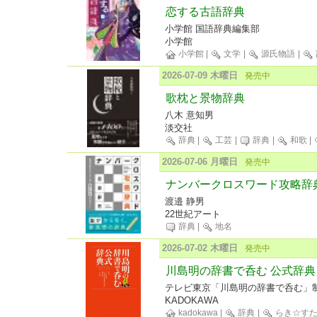
恋する古語辞典
小学館 国語辞典編集部
小学館
小学館
|
文学
|
源氏物語
|
2026-07-09 木曜日
発売中
歌枕と景物辞典
八木 意知男
淡交社
辞典
|
工芸
|
辞典
|
和歌
|
2026-07-06 月曜日
発売中
ナンバークロスワード攻略辞
渡邉 静男
22世紀アート
辞典
|
地名
2026-07-02 木曜日
発売中
川島明の辞書で呑む 公式辞典
テレビ東京「川島明の辞書で呑む」制
KADOKAWA
kadokawa
|
辞典
|
らき☆す