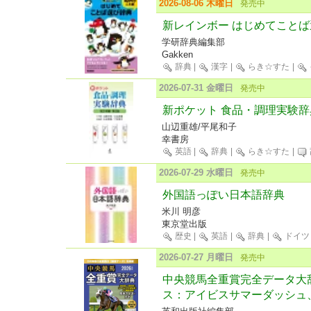
2026-08-06 木曜日
発売中
新レインボー はじめてことば
学研辞典編集部
Gakken
辞典
|
漢字
|
らき☆すた
|
2026-07-31 金曜日
発売中
新ポケット 食品・調理実験辞
山辺重雄/平尾和子
幸書房
英語
|
辞典
|
らき☆すた
|
2026-07-29 水曜日
発売中
外国語っぽい日本語辞典
米川 明彦
東京堂出版
歴史
|
英語
|
辞典
|
ドイツ
2026-07-27 月曜日
発売中
中央競馬全重賞完全データ大辞
ス：アイビスサマーダッシュ、