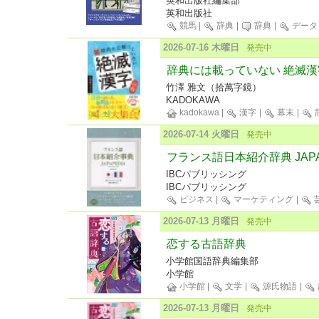
英和出版社編集部
英和出版社
競馬
|
辞典
|
辞典
|
データ
2026-07-16 木曜日
発売中
辞典には載っていない 絶滅漢
竹澤 雅文（拾萬字鏡）
KADOKAWA
kadokawa
|
漢字
|
幕末
|
2026-07-14 火曜日
発売中
フランス語日本紹介辞典 JAPA
IBCパブリッシング
IBCパブリッシング
ビジネス
|
マーケティング
|
2026-07-13 月曜日
発売中
恋する古語辞典
小学館国語辞典編集部
小学館
小学館
|
文学
|
源氏物語
|
2026-07-13 月曜日
発売中