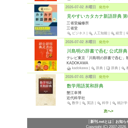
2026-07-02 木曜日
発売中
見やすいカタカナ新語辞典 第
三省堂編修所
三省堂
ビジネス
|
人工知能
|
経営
|
2026-07-02 木曜日
発売中
川島明の辞書で呑む 公式辞典
テレビ東京「川島明の辞書で呑む」制
KADOKAWA
kadokawa
|
辞典
|
辞典
|
2026-07-01 水曜日
発売中
数学用語英和辞典
蟹江幸博
近代科学社
数学
|
英語
|
科学
|
統計学
次へ>
新刊.netとは
お知ら
Copyright (C) 2007-2026