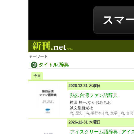
スマ
新刊.net
キーワード
タイトル:辞典
今日
2026-12-31 木曜日
熱烈台湾ファン語辞典
神田 桂一/なかおみちお
誠文堂新光社
歴史
|
単行本
|
文学
|
台湾
2026-12-31 木曜日
アイスクリーム語辞典 : ア