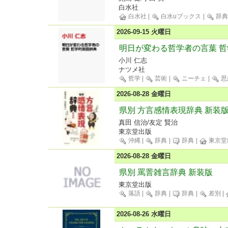
白水社
白水社
|
白水uブックス
|
辞典
2026-09-15 火曜日
明日が変わる哲学者の言葉 
小川 仁志
ナツメ社
哲学
|
芸術
|
ニーチェ
|
思
2026-08-28 金曜日
県別 方言感情表現辞典 新装
真田 信治/友定 賢治
東京堂出版
沖縄
|
辞典
|
辞典
|
東京堂
2026-08-28 金曜日
県別 罵詈雑言辞典 新装版
東京堂出版
落語
|
辞典
|
辞典
|
差別
|
2026-08-26 水曜日