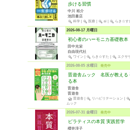
歩ける習慣
中川 裕介
池田書店
科学
|
医療
|
ai
|
らき☆す
2026-08-17 月曜日
初心者のハーモニカ基礎教本
田中光栄
自由現代社
ワイン
|
らき☆すた
|
エクサ
2026-08-05 水曜日
発売中
晋遊舎ムック 名医が教える
る本
晋遊舎
晋遊舎
晋遊舎
|
リハビリテーション
|
ムック
2026-07-31 金曜日
発売中
ピラティスの本質 実践哲学
櫻井淳子