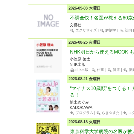
2026-09-03 木曜日
不調全快！名医が教える60
文響社
エクササイズ
|
解剖学
|
筋肉
2026-08-25 火曜日
NHK明日から使えるMOOK 
小笠原 啓太
NHK出版
nhk出版
|
仕事
|
健康
|
腰
2026-08-21 金曜日
“マイナス10歳顔”をつくる！
る！
納土めぐみ
KADOKAWA
プログラム
|
らき☆すた
|
エ
2026-08-18 火曜日
東京科学大学病院の名医が教