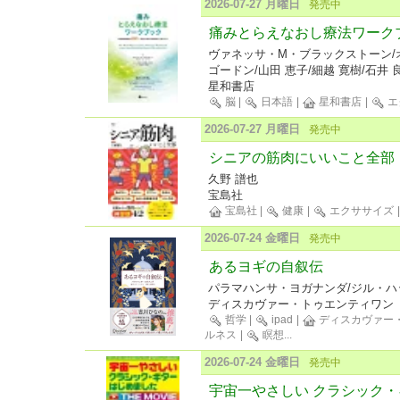
2026-07-27 月曜日
発売中
痛みとらえなおし療法ワーク
ヴァネッサ・M・ブラックストーン/
ゴードン/山田 恵子/細越 寛樹/石井 
星和書店
脳
|
日本語
|
星和書店
|
エ
2026-07-27 月曜日
発売中
シニアの筋肉にいいこと全部
久野 譜也
宝島社
宝島社
|
健康
|
エクササイズ
2026-07-24 金曜日
発売中
あるヨギの自叙伝
パラマハンサ・ヨガナンダ/ジル・ハ
ディスカヴァー・トゥエンティワン
哲学
|
ipad
|
ディスカヴァー
ルネス
|
瞑想
...
2026-07-24 金曜日
発売中
宇宙一やさしい クラシック・ギ