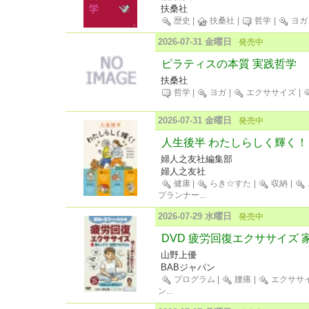
扶桑社
歴史
|
扶桑社
|
哲学
|
ヨガ
2026-07-31 金曜日
発売中
ピラティスの本質 実践哲学
扶桑社
哲学
|
ヨガ
|
エクササイズ
|
2026-07-31 金曜日
発売中
人生後半 わたしらしく輝く！
婦人之友社編集部
婦人之友社
健康
|
らき☆すた
|
収納
|
プランナー
...
2026-07-29 水曜日
発売中
DVD 疲労回復エクササイズ 
山野上優
BABジャパン
プログラム
|
腰痛
|
エクササ
ン
...