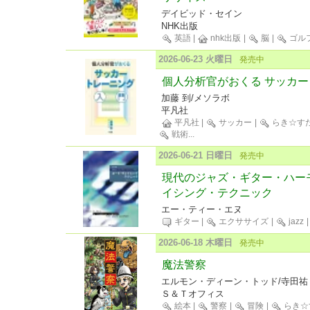
デイビッド・セイン
NHK出版
英語
|
nhk出版
|
脳
|
ゴル
2026-06-23 火曜日
発売中
個人分析官がおくる サッカ
加藤 到/メソラボ
平凡社
平凡社
|
サッカー
|
らき☆す
戦術
...
2026-06-21 日曜日
発売中
現代のジャズ・ギター・ハー
イシング・テクニック
エー・ティー・エヌ
ギター
|
エクササイズ
|
jazz
2026-06-18 木曜日
発売中
魔法警察
エルモン・ディーン・トッド/寺田祐
Ｓ＆Ｔオフィス
絵本
|
警察
|
冒険
|
らき☆