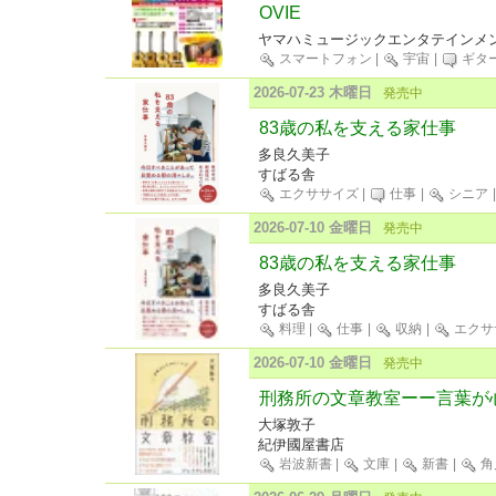
OVIE
ヤマハミュージックエンタテインメ
スマートフォン
|
宇宙
|
ギタ
2026-07-23 木曜日
発売中
83歳の私を支える家仕事
多良久美子
すばる舎
エクササイズ
|
仕事
|
シニア
2026-07-10 金曜日
発売中
83歳の私を支える家仕事
多良久美子
すばる舎
料理
|
仕事
|
収納
|
エクサ
2026-07-10 金曜日
発売中
刑務所の文章教室ーー言葉が
大塚敦子
紀伊國屋書店
岩波新書
|
文庫
|
新書
|
角