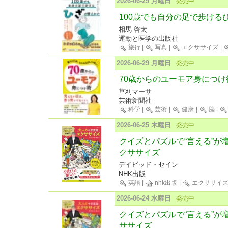
2026-06-29 月曜日
発売中
100歳でも自分の足で歩ける
相馬 啓太
運動と医学の出版社
旅行
|
写真
|
エクササイズ
|
2026-06-29 月曜日
発売中
70歳からのユーモア身につけ
草刈マーサ
芸術新聞社
科学
|
芸術
|
健康
|
脳
|
2026-06-25 木曜日
発売中
クイズとパズルで“言える”が
クササイズ
デイビッド・セイン
NHK出版
英語
|
nhk出版
|
エクササイ
2026-06-24 水曜日
発売中
クイズとパズルで“言える”が
ササイズ