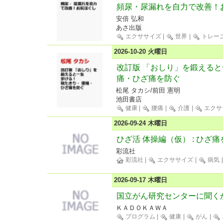
頻尿・尿漏れを自力で改善！
安倍 弘和
あさ出版
エクササイズ
|
世界
|
トレー
2026-10-20 火曜日
改訂版 「おしり」を鍛えると
痛・ひざ痛を防ぐ
松尾 タカシ/前田 憲明
池田書店
健康
|
腰痛
|
介護
|
エクサ
2026-09-24 木曜日
ひざ活 体操編（仮） : ひざ
彩流社
彩流社
|
エクササイズ
|
病気
2026-09-17 木曜日
国立がん研究センターに聞く
ＫＡＤＯＫＡＷＡ
プログラム
|
健康
|
がん
|