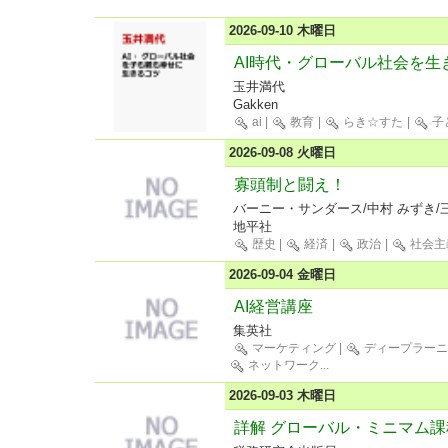
2026-09-10 木曜日
AI時代・グローバル社会を生
玉井満代
Gakken
ai
|
教育
|
らき☆すた
|
子
2026-09-08 火曜日
寡頭制と闘え！
バーニー・サンダース/中村 みずき/
地平社
歴史
|
経済
|
政治
|
社会主
2026-09-04 金曜日
AI経営講座
集英社
マーケティング
|
ディープラーニ
ネットワーク
...
2026-09-03 木曜日
詳解 グローバル・ミニマム