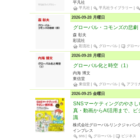
平凡社
平凡社
|
平凡社ライブラリー
|
2026-09-28 月曜日
グローバル・コモンズの悲劇
森 彰夫
彩流社
彩流社
|
グローバル
|
グロー
2026-09-28 月曜日
グローバル化と時空（1）
内海 博文
東信堂
東信堂
|
グローバル
|
アフリ
2026-09-25 金曜日
SNSマーケティングのやさし
真・動画からAI活用まで、
識
株式会社グローバルリンクジャパン/
インプレス
sns
|
グローバル
|
ビジネス