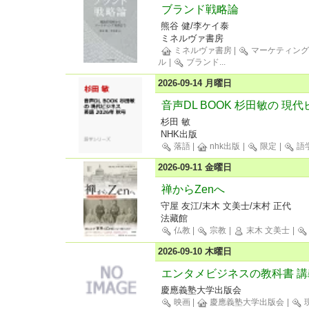
ブランド戦略論
熊谷 健/李ケイ泰
ミネルヴァ書房
ミネルヴァ書房
|
マーケティン
ル
|
ブランド
...
2026-09-14 月曜日
音声DL BOOK 杉田敏の 現代
杉田 敏
NHK出版
落語
|
nhk出版
|
限定
|
語
2026-09-11 金曜日
禅からZenへ
守屋 友江/末木 文美士/末村 正代
法藏館
仏教
|
宗教
|
末木 文美士
|
2026-09-10 木曜日
エンタメビジネスの教科書 講
慶應義塾大学出版会
映画
|
慶應義塾大学出版会
|