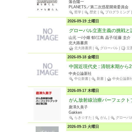
落合陽一
PLANETS／第二次惑星開発委員会
哲学
|
歴史
|
プログラミング
2026-09-19 土曜日
グローバル立憲主義の挑戦と
山元 一/小畑 郁/江島 晶子/近藤 圭介
北大路書房
北大路書房
|
グローバル
|
立
2026-09-18 金曜日
中国近現代史 : 清朝末期から
中央公論新社
中公新書
|
新書
|
中央公論新
2026-09-17 木曜日
がん放射線治療パーフェクト
唐澤久美子
Gakken
らき☆すた
|
がん
|
グローバ
2026-09-15 火曜日