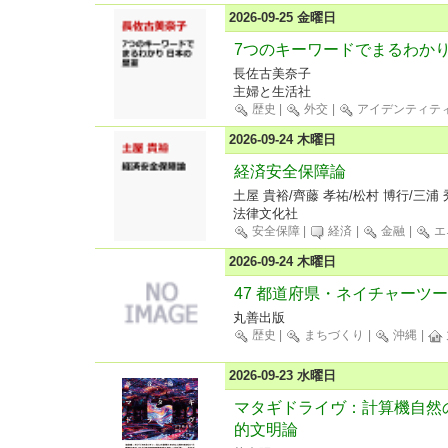
2026-09-25 金曜日
7つのキーワードでまるわかり
長佐古美奈子
主婦と生活社
歴史
|
外交
|
アイデンティテ
2026-09-24 木曜日
経済安全保障論
土屋 貴裕/齊藤 孝祐/松村 博行/三浦 
法律文化社
安全保障
|
経済
|
金融
|
エ
2026-09-24 木曜日
47 都道府県・ネイチャーツ
丸善出版
歴史
|
まちづくり
|
沖縄
|
2026-09-23 水曜日
マタギドライヴ：計算機自然
的文明論