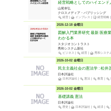
経営戦略としてのハイエンド
山尾幸弘
クロスメディア・パブリッシング
経営
|
インプレス
|
経営戦略
2026-12-18 金曜日
図解入門業界研究 最新 医療
わかる本
スタジオコントラスト
秀和システム新社
ビジネス
|
経営
|
秀和システ
2026-10-02 金曜日
民主主義社会の憲法学 : 松
日本評論社
日本評論社
|
憲法
|
教育
|
2026-10-02 金曜日
基礎講義 憲法
日本評論社
歴史
|
日本評論社
|
経済
|