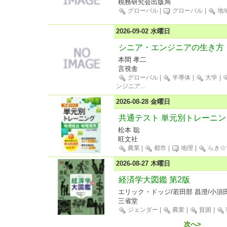
税務研究会出版局
グローバル
|
グローバル
|
地
2026-09-02 水曜日
シニア・エンジニアの生き方
本間 孝二
言視舎
グローバル
|
半導体
|
大学
|
ンジニア
...
2026-08-28 金曜日
共通テスト 単元別トレーニン
松本 聡
旺文社
農業
|
都市
|
地理
|
らき☆
2026-08-27 木曜日
経済学大図鑑 第2版
エリック・ドッジ/若田部 昌澄/小須田
三省堂
ジェンダー
|
農業
|
貧困
|
次へ>