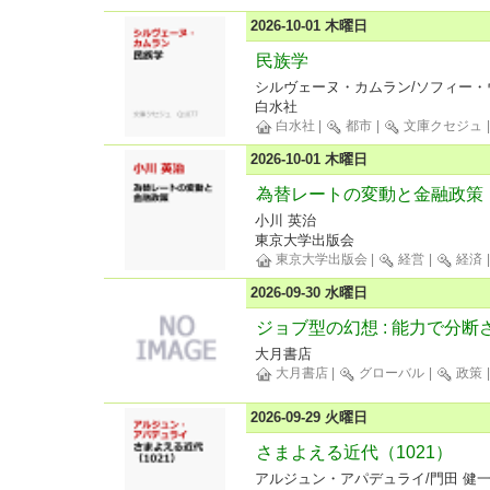
2026-10-01 木曜日
民族学
シルヴェーヌ・カムラン/ソフィー・
白水社
白水社
|
都市
|
文庫クセジュ
2026-10-01 木曜日
為替レートの変動と金融政策
小川 英治
東京大学出版会
東京大学出版会
|
経営
|
経済
2026-09-30 水曜日
ジョブ型の幻想 : 能力で分
大月書店
大月書店
|
グローバル
|
政策
2026-09-29 火曜日
さまよえる近代（1021）
アルジュン・アパデュライ/門田 健