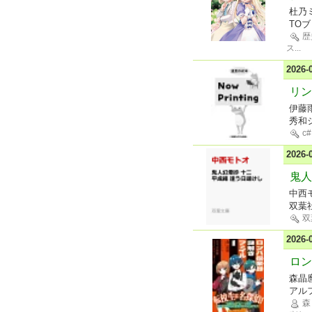
杜乃ミ
TO
歴
ス
...
2026
リン
伊藤
秀和
c#
2026
鬼人
中西
双葉
双
2026
ロン
森晶
アル
森