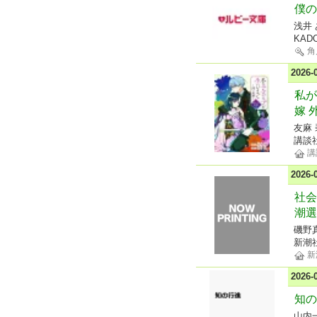
僕の
浅井 
KAD
角
2026
私が
嫁 
友麻 
講談
講
2026
社会
潮選
磯野
新潮
新
2026
知の
山内