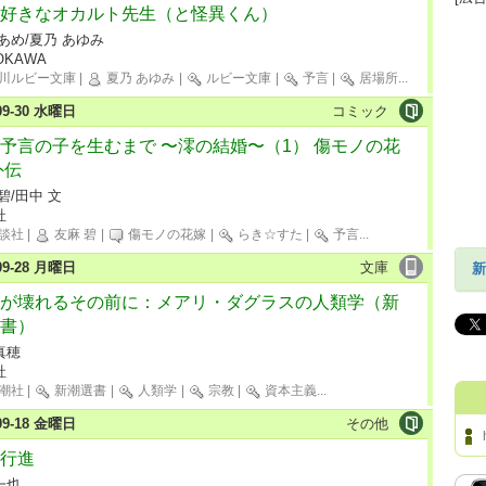
好きなオカルト先生（と怪異くん）
あめ/夏乃 あゆみ
OKAWA
川ルビー文庫
|
夏乃 あゆみ
|
ルビー文庫
|
予言
|
居場所
...
-09-30 水曜日
コミック
予言の子を生むまで 〜澪の結婚〜（1） 傷モノの花
外伝
碧/田中 文
社
談社
|
友麻 碧
|
傷モノの花嫁
|
らき☆すた
|
予言
...
-09-28 月曜日
文庫
新
が壊れるその前に：メアリ・ダグラスの人類学（新
書）
真穂
社
潮社
|
新潮選書
|
人類学
|
宗教
|
資本主義
...
-09-18 金曜日
その他
行進
一也