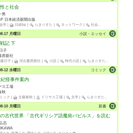
性と社会
一男
BP 日本経済新聞出版
会学
|
日経bp
|
らき☆すた
|
ネットワーク
|
社会
...
-08-17 月曜日
小説・エッセイ
戦記 下
建日子
書房新社
 建日子
|
河出書房新社
|
小説
|
時代小説
|
らき☆すた
...
-08-12 水曜日
コミック
世紀怪事件案内
ヤス工場
春秋
ミック
|
文藝春秋
|
ドリヤス工場
|
文学
|
らき☆すた
...
-08-10 月曜日
新書
の古代世界 「古代ギリシア語魔術パピルス」を読む
 弘志
OKAWA