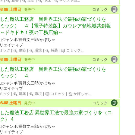
学
|
新書
|
歴史
|
小説
|
キリスト教
...
-08-08 土曜日
コミック
発売中
した魔法工務店 異世界工法で最強の家づくりを
ミック） ４【電子特装版】ガウレア領地域共創報
～ドキドキ！夜の工務店編～
山ジャンボ/長野文三郎/かぼちゃ
クリエイティブ
ミック
|
建築
|
環境
|
特装
|
コミック
...
-08-08 土曜日
コミック
発売中
した魔法工務店 異世界工法で最強の家づくりを
ミック） ４
山ジャンボ/長野文三郎/かぼちゃ
クリエイティブ
ミック
|
建築
|
環境
|
コミック
|
かぼちゃ
...
-08-08 土曜日
コミック
発売中
した魔法工務店 異世界工法で最強の家づくりを（コ
ク） 4
山ジャンボ/長野文三郎/かぼちゃ
クリエイティブ