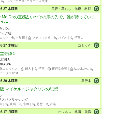
,
-レジーナ文庫 -エタニティ文庫
...
-08-27 木曜日
美容・暮らし・健康・料理
ve Me Doの直感占い〜その扉の先で、誰が待っていま
？〜
 Me Do
ィック社
ロット
|
占星術
|
ブティック社
|
バイオ
|
予言
...
-08-27 木曜日
コミック
堂奇譚 5
灯/嗣人
OKAWA
撃コミックス
|
嗣人
|
予言
|
夜行堂奇譚
|
kadokawa,
ミックスnext
...
-08-20 木曜日
単行本
版 マイケル・ジャクソンの思想
歩
テスパブリッシング
術
|
映画
|
宗教
|
思想
|
音楽
...
-08-17 月曜日
ビジネス・経済・就職