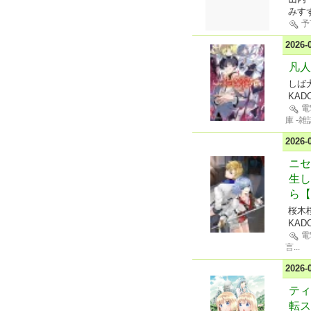
みす
予
2026
凡人
しば犬
KAD
電
庫 -雑
2026
ニセ
生し
ら【
桜木
KAD
電
言
...
2026
ティ
転ス