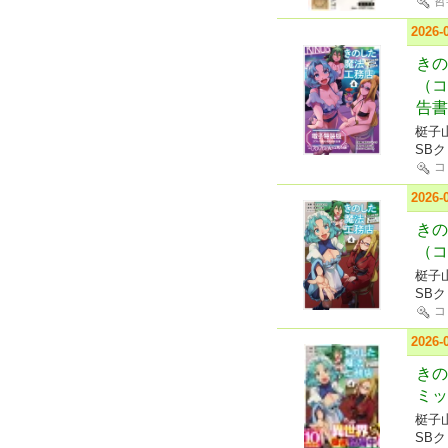
哲
2026
きの
（コ
告書
梃子
SB
コ
2026
きの
（コ
梃子
SB
コ
2026
きの
ミッ
梃子
SB