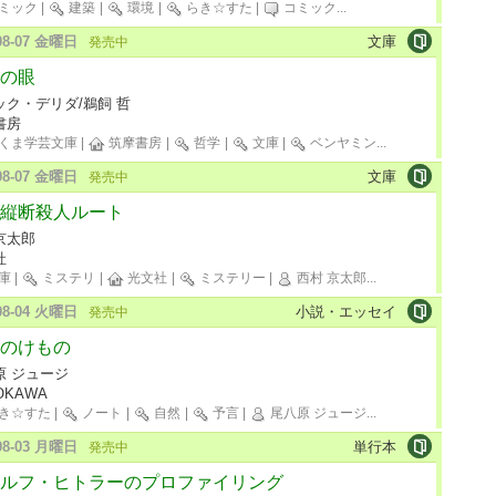
ミック
|
建築
|
環境
|
らき☆すた
|
コミック
...
-08-07 金曜日
文庫
発売中
の眼
ック・デリダ/鵜飼 哲
書房
くま学芸文庫
|
筑摩書房
|
哲学
|
文庫
|
ベンヤミン
...
-08-07 金曜日
文庫
発売中
縦断殺人ルート
京太郎
社
庫
|
ミステリ
|
光文社
|
ミステリー
|
西村 京太郎
...
-08-04 火曜日
小説・エッセイ
発売中
のけもの
原 ジュージ
OKAWA
き☆すた
|
ノート
|
自然
|
予言
|
尾八原 ジュージ
...
-08-03 月曜日
単行本
発売中
ルフ・ヒトラーのプロファイリング