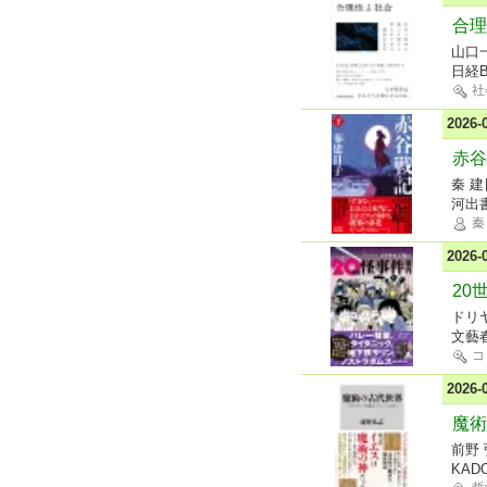
合理
山口
日経
社
2026
赤谷
秦 
河出
秦
2026
20
ドリ
文藝
コ
2026
魔術
前野
KAD