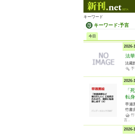
キーワード
キーワード:予言
今日
2026
法華
法藏
予
2026
「死
転身
早瀬
竹書
竹
言
...
2026