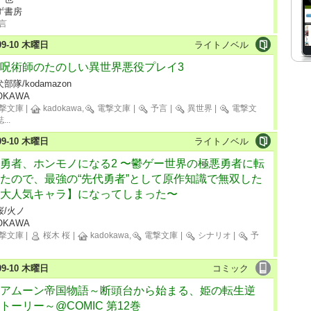
ず書房
言
-09-10 木曜日
ライトノベル
呪術師のたのしい異世界悪役プレイ3
部隊/kodamazon
OKAWA
撃文庫
|
kadokawa,
電撃文庫
|
予言
|
異世界
|
電撃文
誌
...
-09-10 木曜日
ライトノベル
勇者、ホンモノになる2 〜鬱ゲー世界の極悪勇者に転
たので、最強の“先代勇者”として原作知識で無双した
大人気キャラ】になってしまった〜
桜/火ノ
OKAWA
撃文庫
|
桜木 桜
|
kadokawa,
電撃文庫
|
シナリオ
|
予
-09-10 木曜日
コミック
アムーン帝国物語～断頭台から始まる、姫の転生逆
トーリー～@COMIC 第12巻