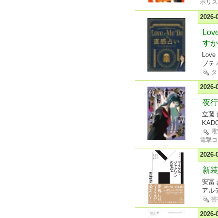
ポリス
2026
Lo
すか
Love
ブテ
タ
2026
夜行
立藤 
KAD
電
電撃コ
2026
新装
安冨 
アル
芸
2026