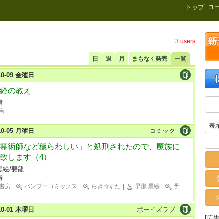
新刊.net
トップ
ユ
3 users
日
週
月
まもなく発売
一覧
-10-09 金曜日
経の教え
館
言
表
-10-05 月曜日
コミック
霊術師など穢らわしい」と処刑されたので、魔族に
致します（4）
黒絵/要龍
房
書房
|
バンブーコミックス
|
らき☆すた
|
早瀬 黒絵
|
予
-10-01 木曜日
ボーイズラブ
[広告