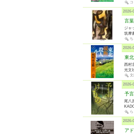
コ
2026
言葉
ジャ
筑摩
ち
2026
東北
西村
光文
文
2026
予言
尾八
KAD
ら
2026
アド