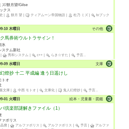
ズ/餅月望/Gilse
ブックス
史
|
餅月 望
|
ティアムーン帝国物語
|
杜乃 ミズ
|
toブック
-09-10 木曜日
その他
ク馬券術ウルトラサイン！
雨氷
システム新社
|
秀和システム
|
c++
|
らき☆すた
|
予言
...
-09-09 水曜日
文庫
幻燈抄 十二 平成編 逢う日遥けし
モトオ
社
葉文庫
|
中西 モトオ
|
文庫化
|
鬼人幻燈抄
|
予言
...
-09-01 火曜日
絵本・児童書・図鑑
パ倶楽部謎解きファイル（1）
麿
ファポリス
 晶麿
|
アルファポリス
|
アルファポリス
|
予言
|
アルファ