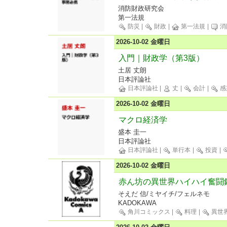
消防財政研究会
第一法規
防災
|
財政
|
第一法規
|
消
2026-10-02 金曜日
入門｜財政学（第3版）
土居 丈朗
日本評論社
日本評論社
|
丈
|
会計
|
感
2026-10-02 金曜日
マクロ経済学
盛本 圭一
日本評論社
日本評論社
|
単行本
|
投資
|
2026-10-02 金曜日
赤ん坊の異世界ハイハイ奮闘
そえだ 信/ミヤイチ/フェルネモ
KADOKAWA
角川コミックス
|
料理
|
異世