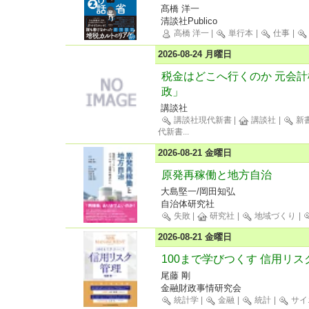
髙橋 洋一
清談社Publico
高橋 洋一
|
単行本
|
仕事
|
2026-08-24 月曜日
税金はどこへ行くのか 元会
政」
講談社
講談社現代新書
|
講談社
|
新
代新書
...
2026-08-21 金曜日
原発再稼働と地方自治
大島堅一/岡田知弘
自治体研究社
失敗
|
研究社
|
地域づくり
|
2026-08-21 金曜日
100まで学びつくす 信用リス
尾藤 剛
金融財政事情研究会
統計学
|
金融
|
統計
|
サイ