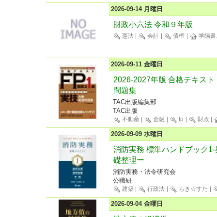
2026-09-14 月曜日
財政小六法 令和９年版
憲法
|
会計
|
債権
|
学陽書
2026-09-11 金曜日
2026-2027年版 合格テキス
問題集
TAC出版編集部
TAC出版
不動産
|
金融
|
fp
|
財政
|
2026-09-09 水曜日
消防実務 標準ハンドブック1
礎整理ー
消防実務・法令研究会
公職研
建築
|
行政法
|
らき☆すた
|
2026-09-04 金曜日