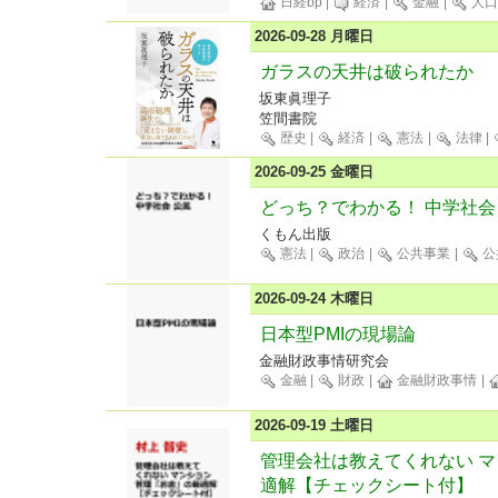
日経bp
|
経済
|
金融
|
人口
2026-09-28 月曜日
ガラスの天井は破られたか
坂東眞理子
笠間書院
歴史
|
経済
|
憲法
|
法律
|
2026-09-25 金曜日
どっち？でわかる！ 中学社会
くもん出版
憲法
|
政治
|
公共事業
|
公
2026-09-24 木曜日
日本型PMIの現場論
金融財政事情研究会
金融
|
財政
|
金融財政事情
|
2026-09-19 土曜日
管理会社は教えてくれない 
適解【チェックシート付】