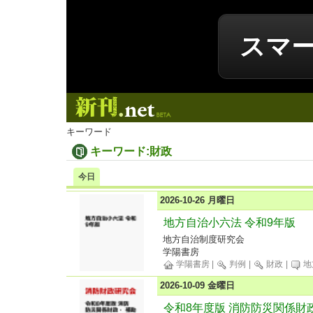
スマ
新刊.net
キーワード
キーワード:財政
今日
2026-10-26 月曜日
地方自治小六法 令和9年版
地方自治制度研究会
学陽書房
学陽書房
|
判例
|
財政
|
地
2026-10-09 金曜日
令和8年度版 消防防災関係財