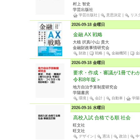
村上 智史
学芸出版社
学芸出版社
|
意思決定
|
リス
2026-09-18 金曜日
金融 AX 戦略
大植 択真/小山 貴大
金融財政事情研究会
財政
|
戦略
|
金融機関
|
金
2026-09-18 金曜日
要求・作成・審議が1冊でわか
令和8年版＞
地方自治予算制度研究会
学陽書房
環境
|
会計
|
自動車
|
学陽
2026-09-16 水曜日
高校入試 合格でる順 社会
旺文社
旺文社
デザイン
|
憲法
|
政治
|
中