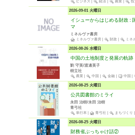
ビジネス
|
経済
|
農業
|
投
2026-09-01 火曜日
イシューからはじめる財政 : 
マ
ミネルヴァ書房
ミネルヴァ書房
|
財政
|
ミネ
2026-08-26 水曜日
中国の土地制度と発展の軌跡
劉 守英/渡邊英子
樹立社
農業
|
中国
|
金融
|
中国
|
2026-08-25 火曜日
公共図書館のミライ
永田 治樹/永田 治樹
青弓社
単行本
|
青弓社
|
まちづくり
2026-08-25 火曜日
財務省ぶっちゃけ話②