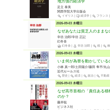
地方債の経済学
足立 泰美
関西学院大学出版会
イギリス
|
経済学
|
フランス
2026-09-03 木曜日
なぜあなたは貧乏人のままな
辛坊 治郎/辛坊 正記
幻冬舎
幻冬舎
|
辛坊 治郎
|
税
|
2026-09-03 木曜日
いま何が為替を動かしている
小林 真一郎/土田陽介/藤田 隼平/丸山
近代セールス社
歴史
|
経済
|
政治
|
不動産
2026-09-03 木曜日
なぜ高市首相の「責任ある積
のか？
藤井聡
ビジネス社