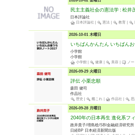
2026-10-02 金曜日
民主主義社会の憲法学 : 松
日本評論社
日本評論社
|
憲法
|
教育
|
2026-10-01 木曜日
いちばんかんたん いちばんお値
小学館
小学館
小学館
|
健康
|
美容
|
ノー
2026-09-29 火曜日
評伝 小栗忠順
森田 健司
作品社
歴史
|
艦これ
|
作品社
|
思
2026-09-28 月曜日
2040年の日本再生 進化系
政井貴子/増島稔/SBI金融経済研究所
日経BP 日本経済新聞出版