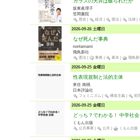
ガラスの天井は破られたか
坂東眞理子
笠間書院
歴史
|
経済
|
憲法
|
法律
|
2026-09-26 土曜日
なぜ死んだ事典
noritamami
飛鳥新社
憲法
|
事典
|
幕末
|
飛鳥新
2026-09-25 金曜日
性表現規制と法的主体
來住 南桃
日本評論社
フェミニズム
|
構造主義
|
犯
2026-09-25 金曜日
どっち？でわかる！ 中学社会
くもん出版
公共事業
|
公共
|
くもん出版