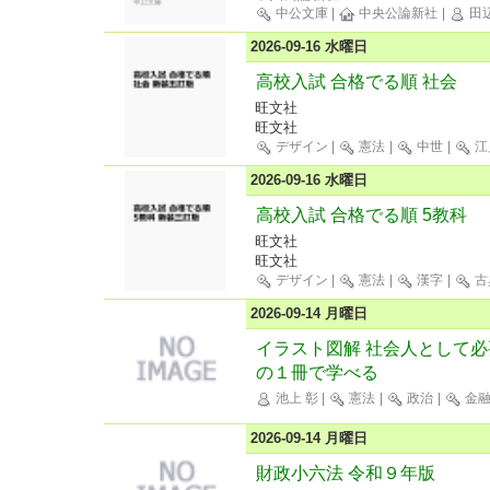
中公文庫
|
中央公論新社
|
田辺
2026-09-16 水曜日
高校入試 合格でる順 社会
旺文社
旺文社
デザイン
|
憲法
|
中世
|
江
2026-09-16 水曜日
高校入試 合格でる順 5教科
旺文社
旺文社
デザイン
|
憲法
|
漢字
|
古
2026-09-14 月曜日
イラスト図解 社会人として
の１冊で学べる
池上 彰
|
憲法
|
政治
|
金
2026-09-14 月曜日
財政小六法 令和９年版