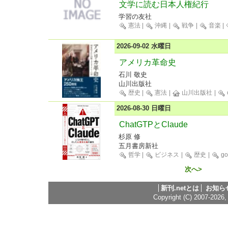
文学に読む日本人権紀行
学習の友社
憲法
|
沖縄
|
戦争
|
音楽
|
2026-09-02 水曜日
アメリカ革命史
石川 敬史
山川出版社
歴史
|
憲法
|
山川出版社
|
2026-08-30 日曜日
ChatGTPとClaude
杉原 修
五月書房新社
哲学
|
ビジネス
|
歴史
|
go
次へ>
新刊.netとは
お知ら
Copyright (C) 2007-2026