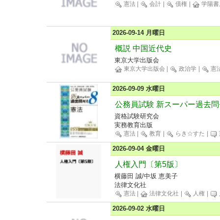
憲法
|
会計
|
債権
|
学陽書
2026-09-14 月曜日
概説 中国近代史
東京大学出版会
東京大学出版会
|
政治学
|
憲
2026-09-09 水曜日
公務員試験 新スーパー過去問
資格試験研究会
実務教育出版
憲法
|
教育
|
らき☆すた
|
2026-09-04 金曜日
人権入門〔第5版〕
横藤田 誠/中坂 恵美子
法律文化社
憲法
|
法律文化社
|
人権
|
2026-09-02 水曜日