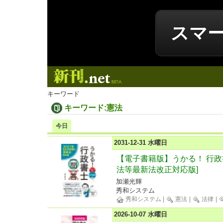
スマ
新刊.net
キーワード
キーワード:憲法
今日
2031-12-31 水曜日
【電子書籍版】うかる！ 行政書
法等最新法改正対応版]
加瀬光輝
秀和システム
秀和システム
|
憲法
|
法律
|
2026-10-07 水曜日