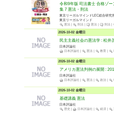
令和9年版 司法書士 合格ゾー
集 7 憲法・刑法
東京リーガルマインドLEC総合研究
東京リーガルマインド
憲法
|
刑法
|
憲法
|
刑法
|
2026-10-02 金曜日
民主主義社会の憲法学 : 松
日本評論社
日本評論社
|
憲法
|
教育
|
2026-10-02 金曜日
アメリカ憲法判例の展開 : 2019
日本評論社
日本評論社
|
憲法
|
政治
|
2026-10-02 金曜日
基礎講義 憲法
日本評論社
歴史
|
日本評論社
|
経済
|