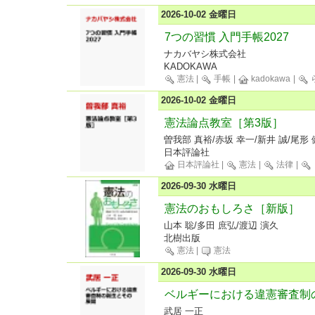
2026-10-02 金曜日
7つの習慣 入門手帳2027
ナカバヤシ株式会社
KADOKAWA
憲法
|
手帳
|
kadokawa
|
2026-10-02 金曜日
憲法論点教室［第3版］
曽我部 真裕/赤坂 幸一/新井 誠/尾形 
日本評論社
日本評論社
|
憲法
|
法律
|
2026-09-30 水曜日
憲法のおもしろさ［新版］
山本 聡/多田 庶弘/渡辺 演久
北樹出版
憲法
|
憲法
2026-09-30 水曜日
ベルギーにおける違憲審査制
武居 一正