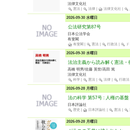
法律文化社
憲法
|
法律
|
法律文化社
|
2026-09-30 水曜日
公法研究第87号
日本公法学会
有斐閣
有斐閣
|
憲法
|
行政法
|
ド
2026-09-30 水曜日
法治主義から読み解く憲法・
高橋 明男/佐藤 英世/高田 篤
法律文化社
科学
|
憲法
|
法律
|
行政法
2026-09-28 月曜日
法の科学 第57号 : 人権の基盤
日本評論社
歴史
|
日本評論社
|
憲法
|
2026-09-28 月曜日