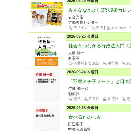
2026-09-25 金曜日
みんななかよし憲法9条カレンダ
岩合光昭
労働教育センター
デザイン
|
憲法
|
岩合 光昭
|
2026-09-25 金曜日
社会とつながる行政法入門〔
大橋 洋一
有斐閣
有斐閣
|
憲法
|
単行本
|
行
2026-09-24 木曜日
「羽室ミチ子ノート」と日本
竹峰 誠一郎
彩流社
憲法
|
図書館
|
彩流社
|
思
2026-09-18 金曜日
食べるたのしみ
田辺聖子
中央公論新社