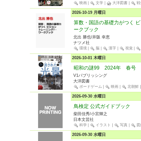
映画
|
文学
|
大洋図書
|
戦
2026-10-19 月曜日
算数・国語の基礎力がつく 
ークブック
北出 勝也/井阪 幸恵
ナツメ社
環境
|
脳
|
漢字
|
視覚
|
2026-10-01 木曜日
昭和の謎99 2024年 春号
V1パブリッシング
大洋図書
ボードゲーム
|
映画
|
北朝鮮
2026-09-30 水曜日
鳥検定 公式ガイドブック
柴田佳秀/小宮輝之
日本文芸社
科学
|
イラスト
|
写真
|
図
2026-09-30 水曜日