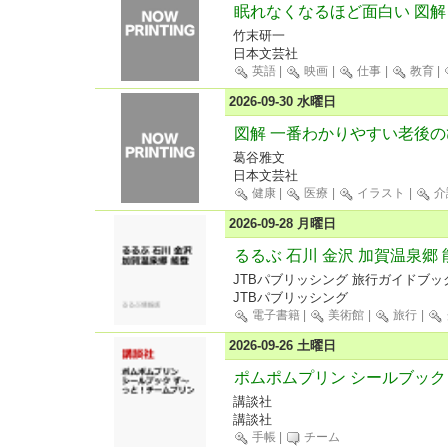
眠れなくなるほど面白い 図解
竹末研一
日本文芸社
英語
|
映画
|
仕事
|
教育
|
2026-09-30 水曜日
図解 一番わかりやすい老後
葛谷雅文
日本文芸社
健康
|
医療
|
イラスト
|
介
2026-09-28 月曜日
るるぶ 石川 金沢 加賀温泉郷 
JTBパブリッシング 旅行ガイドブッ
JTBパブリッシング
電子書籍
|
美術館
|
旅行
|
2026-09-26 土曜日
ポムポムプリン シールブック
講談社
講談社
手帳
|
チーム