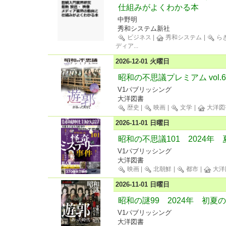
仕組みがよくわかる本
中野明
秀和システム新社
ビジネス
|
秀和システム
|
ら
ディア
...
2026-12-01 火曜日
昭和の不思議プレミアム vol.6
V1パブリッシング
大洋図書
歴史
|
映画
|
文学
|
大洋図
2026-11-01 日曜日
昭和の不思議101 2024年
V1パブリッシング
大洋図書
映画
|
北朝鮮
|
都市
|
大洋
2026-11-01 日曜日
昭和の謎99 2024年 初夏
V1パブリッシング
大洋図書