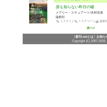
誰も知らない昨日の噓
メアリー・スチュアート/木村浩美
論創社
ミステリ
|
ミステリー
|
論創
次へ>
新刊.netとは
お知ら
Copyright (C) 2007-2026