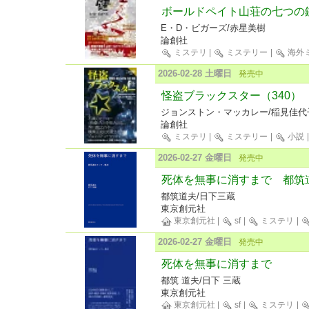
ボールドペイト山荘の七つの鍵
E・D・ビガーズ/赤星美樹
論創社
ミステリ
|
ミステリー
|
海外
2026-02-28 土曜日
発売中
怪盗ブラックスター（340）
ジョンストン・マッカレー/稲見佳代
論創社
ミステリ
|
ミステリー
|
小説
2026-02-27 金曜日
発売中
死体を無事に消すまで 都筑
都筑道夫/日下三蔵
東京創元社
東京創元社
|
sf
|
ミステリ
|
2026-02-27 金曜日
発売中
死体を無事に消すまで
都筑 道夫/日下 三蔵
東京創元社
東京創元社
|
sf
|
ミステリ
|