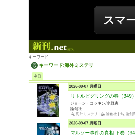
スマ
新刊.net
キーワード
キーワード:海外ミステリ
今日
2026-09-07 月曜日
リトルビグリングの春（349
ジョーン・コッキン/水野恵
論創社
海外ミステリ
|
論創社
|
論創
2026-09-07 月曜日
マルソー事件の真相 下巻（34