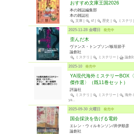
おすすめ文庫王国2026
本の雑誌編集部
本の雑誌社
文庫
|
sf
|
歴史
|
ミステリ
2025-11-28 金曜日
発売中
歪んだ木
ヴァンス・トンプソン/板垣節子
論創社
ミステリ
|
ミステリー
|
論創
2025-10
発売中
YA現代海外ミステリーBOX
傑作選〉（既11巻セット）
評論社
ミステリ
|
ミステリー
|
海外
ya
...
2025-09-30 火曜日
発売中
国会採決を告げる電鈴
エレン・ウィルキンソン/井伊順彦
論創社