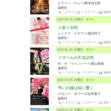
ヒラリー・ウォー/熊木信太郎
論創社
ミステリ
|
ミステリー
|
論創
2025-06-30 月曜日
発売中
人盗り合戦
レックス・スタウト/鬼頭玲子
論創社
ミステリ
|
ミステリー
|
論創
2025-06-30 月曜日
発売中
イザベルの不在証明
Ｍ・Ｒ・ラインハート/菱山美穂
論創社
ミステリ
|
ミステリー
|
論創
2025-03-05 水曜日
発売中
弔いの鐘は暁に響く
ドロシー・ボワーズ/友田葉子
論創社
ミステリ
|
ミステリー
|
海外
2025-01-20 月曜日
発売中