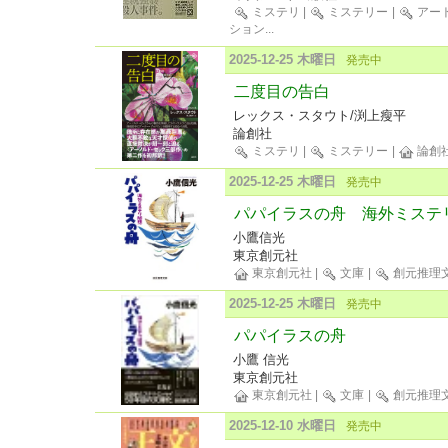
ミステリ
|
ミステリー
|
アー
ション
...
2025-12-25 木曜日
発売中
二度目の告白
レックス・スタウト/渕上瘦平
論創社
ミステリ
|
ミステリー
|
論創
2025-12-25 木曜日
発売中
パパイラスの舟 海外ミステ
小鷹信光
東京創元社
東京創元社
|
文庫
|
創元推理
2025-12-25 木曜日
発売中
パパイラスの舟
小鷹 信光
東京創元社
東京創元社
|
文庫
|
創元推理
2025-12-10 水曜日
発売中