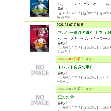
ハリー・スティーヴン・キーラー/福
論創社
海外ミステリ
|
論創社
|
論創
論創社
2026-09-07 月曜日
マルソー事件の真相 上巻（34
ハリー・スティーヴン・キーラー/福
論創社
海外ミステリ
|
論創社
|
論創
論創社
2026-08-09 日曜日
発売中
トレント自身の事件
論創社
海外ミステリ
|
論創社
|
c++
|
テリー
...
2026-08-03 月曜日
発売中
歪んだ雪
論創社
海外ミステリ
|
論創社
|
論創