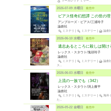
マーガレット ミラー
...
2026-07-09 木曜日
発売中
ビアス怪奇幻想譚 この世の理
アンブローズ・ビアス/三浦玲子
論創社
ミステリ
|
ミステリー
|
論創
2026-06-10 水曜日
発売中
遺志あるところに殺しは開ける
レックス・スタウト/鬼頭玲子
論創社
ミステリ
|
ミステリー
|
論創
ス
...
2026-06-03 水曜日
発売中
上流の一族でも（342）
レックス・スタウト/渕上痩平
論創社
ミステリ
|
ミステリー
|
海外
た
...
2026-05-22 金曜日
発売中