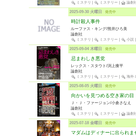
ミステリ
|
ミステリー
|
論創
2025-09-30 火曜日
発売中
時計殺人事件
ルーファス・キング/熊井ひろ美
論創社
ミステリ
|
ミステリー
|
小説
2025-09-04 木曜日
発売中
忌まわしき悪党
レックス・スタウト/渕上痩平
論創社
ミステリ
|
ミステリー
|
海外
2025-08-05 火曜日
発売中
向かいを見つめる空き家の目
Ｊ・Ｊ・ファージョン/小倉さなえ
論創社
ミステリ
|
ミステリー
|
論創
2025-07-18 金曜日
発売中
マダムはディナーに出られま