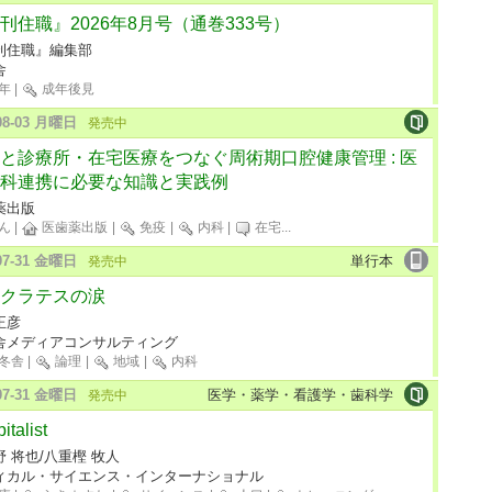
刊住職』2026年8月号（通巻333号）
刊住職』編集部
舎
年
|
成年後見
-08-03 月曜日
発売中
と診療所・在宅医療をつなぐ周術期口腔健康管理 : 医
科連携に必要な知識と実践例
薬出版
ん
|
医歯薬出版
|
免疫
|
内科
|
在宅
...
-07-31 金曜日
単行本
発売中
クラテスの涙
正彦
舎メディアコンサルティング
冬舎
|
論理
|
地域
|
内科
-07-31 金曜日
医学・薬学・看護学・歯科学
発売中
italist
 将也/八重樫 牧人
ィカル・サイエンス・インターナショナル