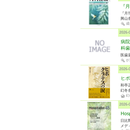
『月
『月
興山
成
2026
病院
科歯
医歯
が
2026
ヒポ
和亭
幻冬
幻
2026
Hosp
日比野
メデ