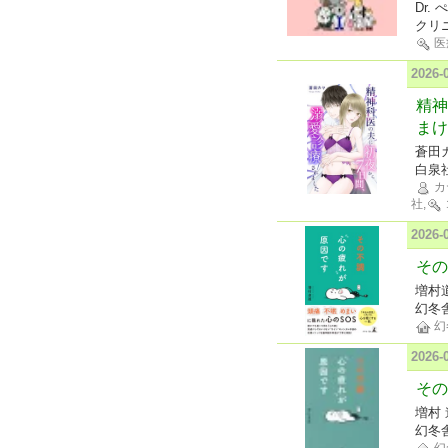
Dr.
クリ
医
2026
精神
まけ
蒼田
白泉
カ
社,
2026
その
増村
幻冬
幻
2026
その
増村
幻冬