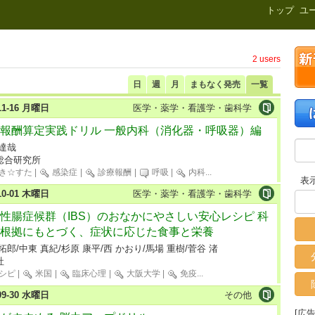
新刊.net
トップ
ユ
2 users
日
週
月
まもなく発売
一覧
-11-16 月曜日
医学・薬学・看護学・歯科学
報酬算定実践ドリル 一般内科（消化器・呼吸器）編
 達哉
総合研究所
き☆すた
|
感染症
|
診療報酬
|
呼吸
|
内科
...
表
-10-01 木曜日
医学・薬学・看護学・歯科学
性腸症候群（IBS）のおなかにやさしい安心レシピ 科
根拠にもとづく、症状に応じた食事と栄養
拓郎/中東 真紀/杉原 康平/西 かおり/馬場 重樹/菅谷 渚
社
シピ
|
米国
|
臨床心理
|
大阪大学
|
免疫
...
-09-30 水曜日
その他
[広告