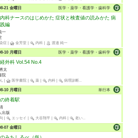
-08-21 金曜日
医学・薬学・看護学・歯科学
内科ナースのはじめかた 症状と検査値の読みかた 病
践編
純一
堂
染症
|
金芳堂
|
内科
|
渡邉 純一
-08-10 月曜日
医学・薬学・看護学・歯科学
外科 Vol.54 No.4
 將太
書院
ん
|
医学書院
|
薬
|
内科
|
病理診断
...
-08-10 月曜日
単行本
の終着駅
清
人出版
句
|
エッセイ
|
大谷翔平
|
内科
|
老い
...
-08-07 金曜日
のみちしるべ（仮）