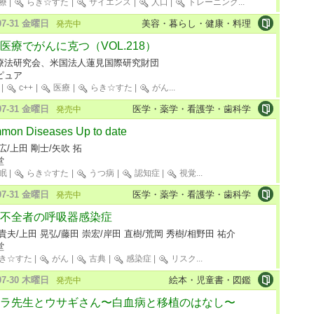
療
|
らき☆すた
|
サイエンス
|
人口
|
トレーニング
...
-07-31 金曜日
美容・暮らし・健康・料理
発売中
医療でがんに克つ（VOL.218）
療法研究会、米国法人蓮見国際研究財団
ピュア
|
c++
|
医療
|
らき☆すた
|
がん
...
-07-31 金曜日
医学・薬学・看護学・歯科学
発売中
mon Diseases Up to date
広/上田 剛士/矢吹 拓
堂
眠
|
らき☆すた
|
うつ病
|
認知症
|
視覚
...
-07-31 金曜日
医学・薬学・看護学・歯科学
発売中
不全者の呼吸器感染症
貴夫/上田 晃弘/藤田 崇宏/岸田 直樹/荒岡 秀樹/相野田 祐介
堂
き☆すた
|
がん
|
古典
|
感染症
|
リスク
...
-07-30 木曜日
絵本・児童書・図鑑
発売中
ラ先生とウサギさん〜白血病と移植のはなし〜