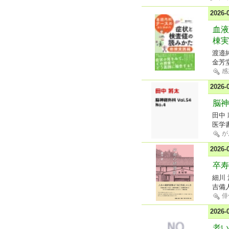
2026
血液
棟実
渡邉
金芳
感
2026
脳神経
田中
医学
が
2026
卒寿
細川 
吉備
俳
2026
老い