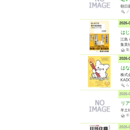
朝日
ノ
2026
はじ
江島
集英
集
2026
はな
株式
KAD
ら
2026
リア
羊土
羊
2026