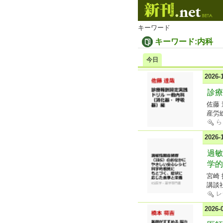
キーワード
キーワード:内科
今日
2026
診療
佐藤
産労
ら
2026
過敏
学的
宮崎 
講談
レ
2026