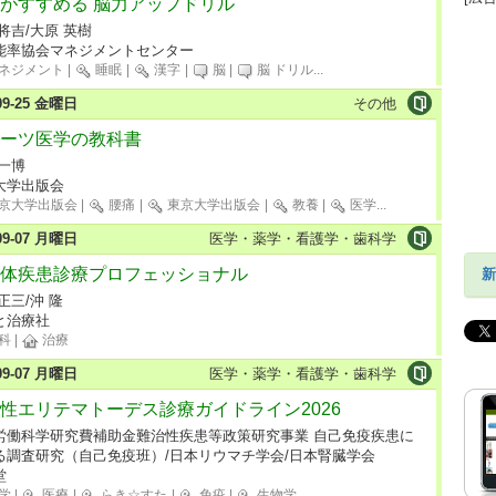
がすすめる 脳力アップドリル
将吉/大原 英樹
能率協会マネジメントセンター
ネジメント
|
睡眠
|
漢字
|
脳
|
脳 ドリル
...
-09-25 金曜日
その他
ーツ医学の教科書
 一博
大学出版会
京大学出版会
|
腰痛
|
東京大学出版会
|
教養
|
医学
...
-09-07 月曜日
医学・薬学・看護学・歯科学
体疾患診療プロフェッショナル
新
正三/沖 隆
と治療社
科
|
治療
-09-07 月曜日
医学・薬学・看護学・歯科学
性エリテマトーデス診療ガイドライン2026
労働科学研究費補助金難治性疾患等政策研究事業 自己免疫疾患に
る調査研究（自己免疫班）/日本リウマチ学会/日本腎臓学会
堂
学
|
医療
|
らき☆すた
|
免疫
|
生物学
...