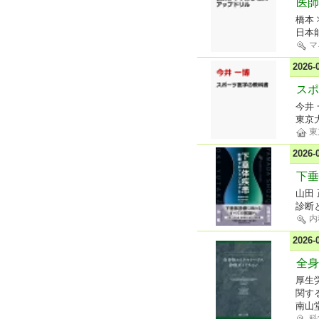
医師
橋本 
日本
マ
2026
スポ
今井
東京
東
2026
下垂
山田 
診断
内
2026
全身
厚生
関す
南山
科