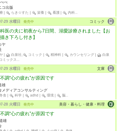
 ぺぺぺ
ニコ出版
療
|
らき☆すた
|
栄養
|
看護
|
内科
...
-07-29 水曜日
コミック
発売中
科医の夫に初夜から7日間、溺愛診療されました【お
描き下ろし付き】
カヤ
社
ヤ
|
白泉社,
コミック
|
精神科
|
カウンセリング
|
白泉
コミックス
...
-07-29 水曜日
文庫
発売中
不調“心の疲れ”が原因です
道雄
舎メディアコンサルティング
冬舎
|
科学
|
adhd
|
環境
|
脳
...
-07-28 火曜日
美容・暮らし・健康・料理
発売中
不調“心の疲れ”が原因です
 道雄
舎