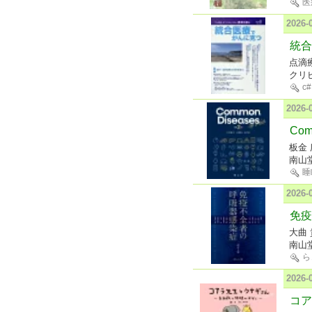
医
2026
統合
点滴
クリ
c#
2026
Com
板金 
南山
睡
2026
免疫
大曲 
南山
ら
2026
コア