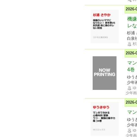
2026
機嫌
レな
杉浦
白泉
杉
2026
マン
4巻
ゆう
少年
ゆ
少年画
2026
マン
ゆう
少年
ゆ
少年画