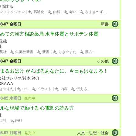
新聞出版
ンフィクション
|
高齢化
|
内科
|
老い
|
さまぁ〜ず
...
-08-07 金曜日
新書
めての漢方相談薬局 水草体質とサボテン体質
 俊哉
社
英社
|
集英社新書
|
新書
|
らき☆すた
|
漢方
...
-08-07 金曜日
その他
まるおばけ がんばるあなたに、今日もはなまる！
会社サンリオ/鈴木 裕介
OKAWA
き☆すた
|
sns
|
イラスト
|
内科
|
伝える
...
-08-05 水曜日
発売中
ルな現場で動ける 心電図の読み方
社
土社
|
内科
-08-03 月曜日
人文・思想・社会
発売中