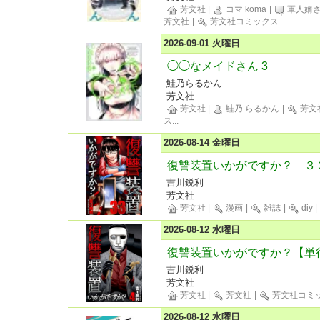
芳文社
|
コマ koma
|
軍人婿さ
芳文社
|
芳文社コミックス
...
2026-09-01 火曜日
◯◯なメイドさん 3
鮭乃らるかん
芳文社
芳文社
|
鮭乃 らるかん
|
芳文
ス
...
2026-08-14 金曜日
復讐装置いかがですか？ ３
吉川鋭利
芳文社
芳文社
|
漫画
|
雑誌
|
diy
|
2026-08-12 水曜日
復讐装置いかがですか？【単
吉川鋭利
芳文社
芳文社
|
芳文社
|
芳文社コミ
2026-08-12 水曜日