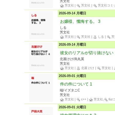
芳文社
芳文社
|
芳文社
|
芳文社コミ
2026-09-14 月曜日
お嬢様、懺悔する。 3
しる
芳文社
芳文社
|
芳文社
|
しる
|
芳
2026-09-14 月曜日
彼女のリアルが切り抜けない！
北屋けけ/烏丸英
芳文社
芳文社
|
北屋 けけ
|
芳文社
|
2026-09-01 火曜日
件の件について 1
端/イズタニC
芳文社
芳文社
|
c++
|
芳文社,
fu
2026-09-01 火曜日