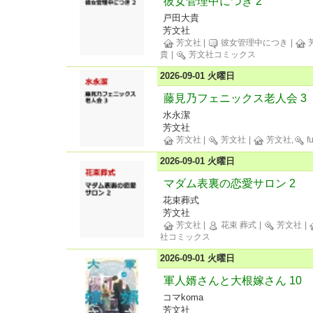
彼女管理中につき 2
戸田大貴
芳文社
芳文社
|
彼女管理中につき
|
貴
|
芳文社コミックス
2026-09-01 火曜日
藤見乃フェニックス老人会 3
水永潔
芳文社
芳文社
|
芳文社
|
芳文社,
f
2026-09-01 火曜日
マダム表裏の恋愛サロン 2
花束葬式
芳文社
芳文社
|
花束 葬式
|
芳文社
|
社コミックス
2026-09-01 火曜日
軍人婿さんと大根嫁さん 10
コマkoma
芳文社