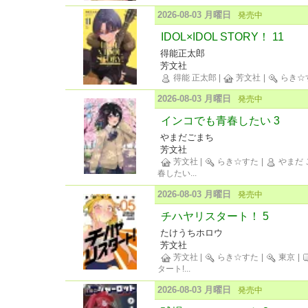
2026-08-03 月曜日
発売中
IDOL×IDOL STORY！ 11
得能正太郎
芳文社
得能 正太郎
|
芳文社
|
らき☆
2026-08-03 月曜日
発売中
インコでも青春したい 3
やまだごまち
芳文社
芳文社
|
らき☆すた
|
やまだ 
春したい
...
2026-08-03 月曜日
発売中
チハヤリスタート！ 5
たけうちホロウ
芳文社
芳文社
|
らき☆すた
|
東京
|
タート!
...
2026-08-03 月曜日
発売中