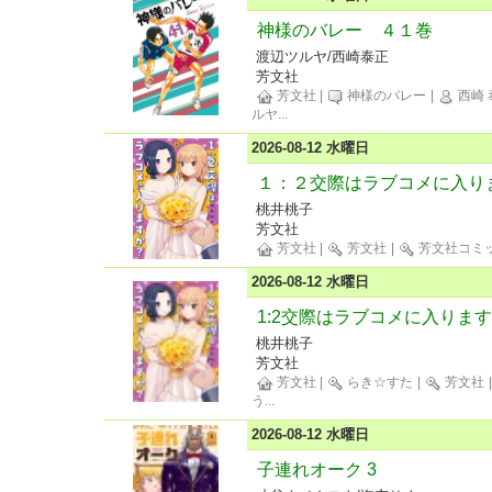
神様のバレー ４１巻
渡辺ツルヤ/西崎泰正
芳文社
芳文社
|
神様のバレー
|
西崎 
ルヤ
...
2026-08-12 水曜日
１：２交際はラブコメに入り
桃井桃子
芳文社
芳文社
|
芳文社
|
芳文社コミ
2026-08-12 水曜日
1:2交際はラブコメに入ります
桃井桃子
芳文社
芳文社
|
らき☆すた
|
芳文社
う
...
2026-08-12 水曜日
子連れオーク 3