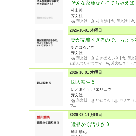
そんな家族なら捨てちゃえば？
村山渉
芳文社
芳文社
|
村山 渉
|
芳文社
|
2026-10-01 木曜日
妻が完璧すぎるので、ちょっと
あきばるいき
芳文社
芳文社
|
あきば るいき
|
芳文
と乱していいですか
|
芳文社コミッ
2026-10-01 木曜日
囚人転生 5
いとまん/ホリエリュウ
芳文社
芳文社
|
いとまん
|
ホリエ リ
ウ
...
2026-09-14 月曜日
遺品かく語りき 3
蛸川蛸丸