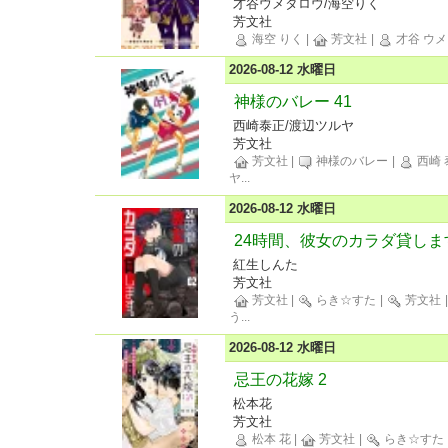
才谷ウメタロウ/海空りく
芳文社
海空 りく
|
芳文社
|
才谷 ウ
2026-08-12 水曜日
神様のバレー 41
西崎泰正/渡辺ツルヤ
芳文社
芳文社
|
神様のバレー
|
西崎 
ヤ
...
2026-08-12 水曜日
24時間、彼女のカラダ貸します
紅生しんた
芳文社
芳文社
|
らき☆すた
|
芳文社
う
...
2026-08-12 水曜日
忌王の花嫁 2
松本花
芳文社
松本 花
|
芳文社
|
らき☆すた