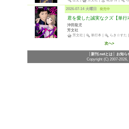
歴史
|
芳文社
|
花形 怜
|
ら
2026-07-14 火曜日
発売中
君を愛した誠実なクズ【単行
沖田龍児
芳文社
芳文社
|
単行本
|
らき☆すた
次へ>
新刊.netとは
お知ら
Copyright (C) 2007-2026