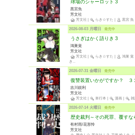
球場のシャーロット 3
黒宮魚
芳文社
芳文社
|
らき☆すた
|
黒宮 魚
2026-08-03 月曜日
発売中
うさぎはかく語りき 3
鴻巣覚
芳文社
芳文社
|
らき☆すた
|
鴻巣 覚
き
...
2026-07-31 金曜日
発売中
復讐装置いかがですか？ ３
吉川鋭利
芳文社
芳文社
|
単行本
|
漫画
|
雑
2026-07-14 火曜日
発売中
歴史裁判～その死罪、覆すな
有村雨/花形怜
芳文社