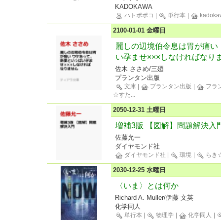
KADOKAWA
ハトポポコ
|
単行本
|
kadoka
2100-01-01 金曜日
麗しの辺境伯令息は胃が痛い
い孕ませ×××しなければなり
佐木 ささめ/三廼
プランタン出版
文庫
|
プランタン出版
|
フラ
☆すた
...
2050-12-31 土曜日
増補3版 【図解】問題解決入
佐藤允一
ダイヤモンド社
ダイヤモンド社
|
環境
|
らき
2030-12-25 水曜日
〈いま〉とは何か
Richard A. Muller/伊藤 文英
化学同人
単行本
|
物理学
|
化学同人
|