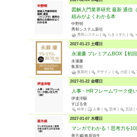
図解入門業界研究 最新 通信
組みがよくわかる本
中野明
秀和システム新社
秀和システム
|
らき☆すた
|
2027-01-23 土曜日
永瀬廉 プレミアムBOX【初
永瀬廉
集英社
集英社
|
デザイン
|
小説
|
2027-01-22 金曜日
人事・HRフレームワーク使
伊達洋駆
すばる舎
科学
|
人事
|
思考
|
言語
|
2027-01-07 木曜日
マンガでわかる！思考力を1
善方威/春原弥生