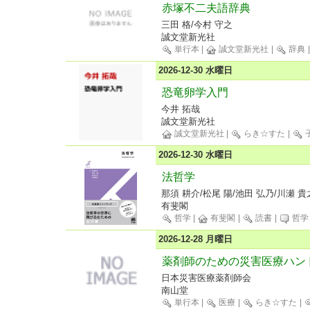
赤塚不二夫語辞典
三田 格/今村 守之
誠文堂新光社
単行本
|
誠文堂新光社
|
辞典
2026-12-30 水曜日
恐竜卵学入門
今井 拓哉
誠文堂新光社
誠文堂新光社
|
らき☆すた
|
2026-12-30 水曜日
法哲学
那須 耕介/松尾 陽/池田 弘乃/川瀬 貴
有斐閣
哲学
|
有斐閣
|
読書
|
哲学
2026-12-28 月曜日
薬剤師のための災害医療ハン
日本災害医療薬剤師会
南山堂
単行本
|
医療
|
らき☆すた
|