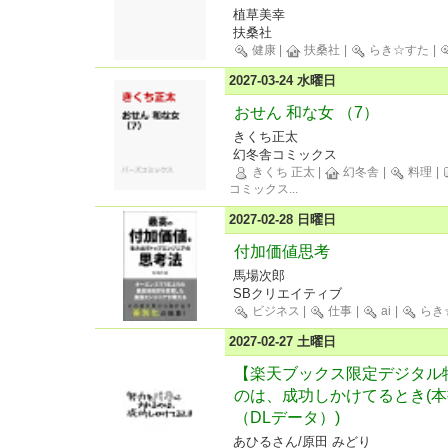
植草美幸
扶桑社
健康
|
扶桑社
|
らき☆すた
|
2027-03-24 水曜日
おせん 和な女 （7）
きくち正太
幻冬舎コミックス
きくち 正太
|
幻冬舎
|
料理
|
コミックス
...
2027-02-28 日曜日
付加価値思考
馬場次郎
SBクリエイティブ
ビジネス
|
仕事
|
ai
|
らき
2027-02-27 土曜日
【楽天ブックス限定デジタル
のは、成功しかけてるとき(
（DLデータ）)
あひるさん/原田 みどり