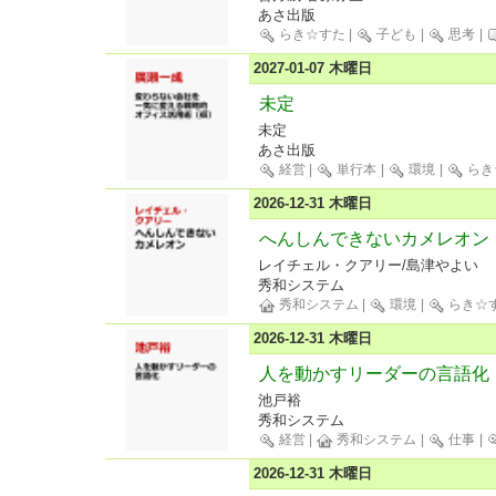
あさ出版
らき☆すた
|
子ども
|
思考
|
2027-01-07 木曜日
未定
未定
あさ出版
経営
|
単行本
|
環境
|
らき
2026-12-31 木曜日
へんしんできないカメレオン
レイチェル・クアリー/島津やよい
秀和システム
秀和システム
|
環境
|
らき☆
2026-12-31 木曜日
人を動かすリーダーの言語化
池戸裕
秀和システム
経営
|
秀和システム
|
仕事
|
2026-12-31 木曜日