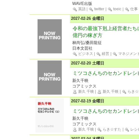
WAVE出版
英語
|
twitter
|
toeic
|
仕事
2027-02-26 金曜日
令和の最強下剋上経営者たちに
億円の稼ぎ方
林尚弘/桑田龍征
日本文芸社
ビジネス
|
経営
|
マネジメン
2027-02-20 土曜日
ミツコさんちのセカンドレシピ
新久千映
コアミックス
新久 千映
|
新久 千映
|
らき☆
2027-02-19 金曜日
ミツコさんちのセカンドレシ
新久千映
コアミックス
新久 千映
|
らき☆すた
|
レシ
2027-02-04 木曜日