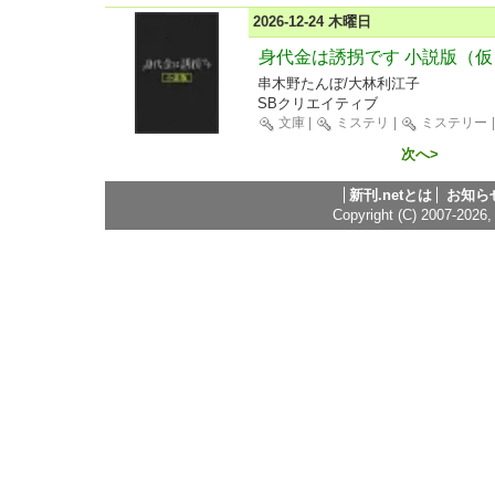
2026-12-24 木曜日
身代金は誘拐です 小説版（仮
串木野たんぼ/大林利江子
SBクリエイティブ
文庫
|
ミステリ
|
ミステリー
次へ>
新刊.netとは
お知ら
Copyright (C) 2007-2026