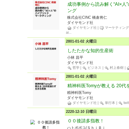
成功事例から読み解く“AI×
ング
株式会社CINC 橋倉将仁
ダイヤモンド社
ダイヤモンド社
|
マーケティン
ai
...
2801-01-02 火曜日
したたかな知的生産術
小林 昌平
ダイヤモンド社
哲学
|
ビジネス
|
村上春樹
|
2801-01-02 火曜日
精神科医Tomyが教える 20
精神科医Tomy
ダイヤモンド社
ダイヤモンド社
|
単行本
|
twit
2220-12-10 日曜日
００後請多指教！
ハトポポコ/ＳｈｉＢｉ