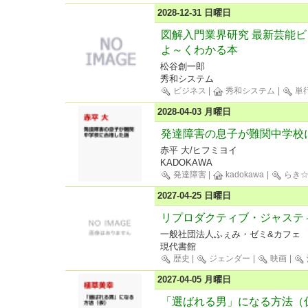
2028-12-31 日曜日
図解入門業界研究 最新芸能
よ～くわかる本
松谷創一郎
秀和システム
ビジネス
|
秀和システム
|
単
2028-04-03 月曜日
発達障害の息子が難関中学校
赤平 大/ヒフミヨイ
KADOKAWA
発達障害
|
kadokawa
|
らき☆
2027-04-25 日曜日
リプロダクティブ・ジャステ
一般社団法人ふぇみ・ゼミ&カフェ
現代書館
歴史
|
ジェンダー
|
映画
|
2027-04-05 月曜日
「選ばれる男」になる方法（