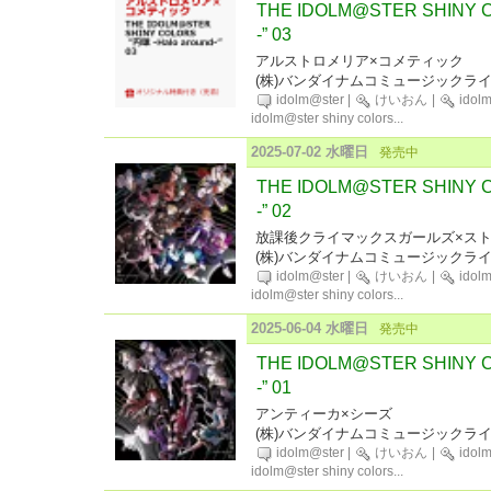
THE IDOLM@STER SHINY C
-” 03
アルストロメリア×コメティック
(株)バンダイナムコミュージックラ
idolm@ster
|
けいおん
|
idol
idolm@ster shiny colors
...
2025-07-02 水曜日
発売中
THE IDOLM@STER SHINY C
-” 02
放課後クライマックスガールズ×ス
(株)バンダイナムコミュージックラ
idolm@ster
|
けいおん
|
idol
idolm@ster shiny colors
...
2025-06-04 水曜日
発売中
THE IDOLM@STER SHINY C
-” 01
アンティーカ×シーズ
(株)バンダイナムコミュージックラ
idolm@ster
|
けいおん
|
idol
idolm@ster shiny colors
...