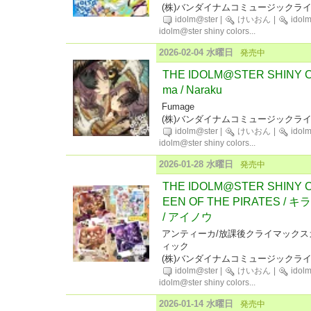
(株)バンダイナムコミュージックラ
idolm@ster
|
けいおん
|
idol
idolm@ster shiny colors
...
2026-02-04 水曜日
発売中
THE IDOLM@STER SHINY CO
ma / Naraku
Fumage
(株)バンダイナムコミュージックラ
idolm@ster
|
けいおん
|
idol
idolm@ster shiny colors
...
2026-01-28 水曜日
発売中
THE IDOLM@STER SHINY CO
EEN OF THE PIRATES / キラピコ
/ アイノウ
アンティーカ/放課後クライマックス
ィック
(株)バンダイナムコミュージックラ
idolm@ster
|
けいおん
|
idol
idolm@ster shiny colors
...
2026-01-14 水曜日
発売中