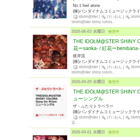
No 1 feel alone
(株)バンダイナムコミュージックラ
idolm@ster
|
けいおん
|
idol
idolm@ster shiny colors
...
2026-06-03 水曜日
発売中
THE IDOLM@STER SHINY CO
花ーsanka- / 紅花ーbenibana-
彼岸流
(株)バンダイナムコミュージックラ
idolm@ster
|
けいおん
|
idol
idolm@ster shiny colors
...
2026-04-29 水曜日
発売中
THE IDOLM@STER SHINY CO
ューシングル
ザ・ふたりトラベラー
(株)バンダイナムコミュージックラ
idolm@ster
|
けいおん
|
idol
定
...
2026-04-01 水曜日
発売中