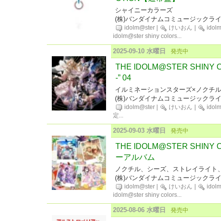
シャイニーカラーズ
(株)バンダイナムコミュージックラ
idolm@ster
|
けいおん
|
idol
idolm@ster shiny colors
...
2025-09-10 水曜日
発売中
THE IDOLM@STER SHINY C
-” 04
イルミネーションスターズ×ノクチ
(株)バンダイナムコミュージックラ
idolm@ster
|
けいおん
|
idol
定
...
2025-09-03 水曜日
発売中
THE IDOLM@STER SHINY C
ーアルバム
ノクチル、シーズ、ストレイライト
(株)バンダイナムコミュージックラ
idolm@ster
|
けいおん
|
idol
idolm@ster shiny colors
...
2025-08-06 水曜日
発売中