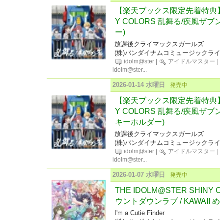
【楽天ブックス限定先着特典】THE
Y COLORS 乱舞る/疾風ザ
ー)
放課後クライマックスガールズ
(株)バンダイナムコミュージックラ
idolm@ster
|
アイドルマスター
|
idolm@ster
...
2026-01-14 水曜日
発売中
【楽天ブックス限定先着特典】THE
Y COLORS 乱舞る/疾風ザブ
キーホルダー)
放課後クライマックスガールズ
(株)バンダイナムコミュージックラ
idolm@ster
|
アイドルマスター
|
idolm@ster
...
2026-01-07 水曜日
発売中
THE IDOLM@STER SHINY CO
ウントダウンラブ / KAWAII
I'm a Cutie Finder