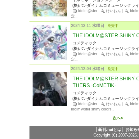
(株)バンダイナムコミュージックラ
idolm@ster
|
けいおん
|
idol
定
...
2024-12-11 水曜日
発売中
THE IDOLM@STER SHINY 
コメティック
(株)バンダイナムコミュージックラ
idolm@ster
|
けいおん
|
idol
定
...
2024-12-04 水曜日
発売中
THE IDOLM@STER SHINY 
THERS -CoMETIK-
コメティック
(株)バンダイナムコミュージックラ
idolm@ster
|
けいおん
|
idol
idolm@ster shiny colors
...
次へ>
新刊.netとは
お知ら
Copyright (C) 2007-2026