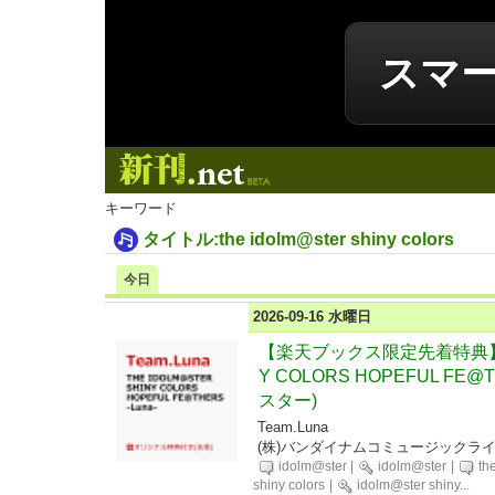
スマ
新刊.net
キーワード
タイトル:the idolm@ster shiny colors
今日
2026-09-16 水曜日
【楽天ブックス限定先着特典】THE
Y COLORS HOPEFUL FE@
スター)
Team.Luna
(株)バンダイナムコミュージックラ
idolm@ster
|
idolm@ster
|
th
shiny colors
|
idolm@ster shiny
...