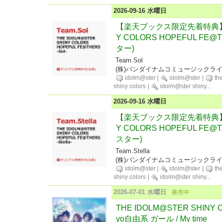
2026-09-16 水曜日
【楽天ブックス限定先着特典】THE
Y COLORS HOPEFUL FE@
ター)
Team.Sol
(株)バンダイナムコミュージックラ
idolm@ster
|
idolm@ster
|
th
shiny colors
|
idolm@ster shiny
...
2026-09-16 水曜日
【楽天ブックス限定先着特典】THE
Y COLORS HOPEFUL FE@T
スター)
Team.Stella
(株)バンダイナムコミュージックラ
idolm@ster
|
idolm@ster
|
th
shiny colors
|
idolm@ster shiny
...
2026-07-01 水曜日
発売中
THE IDOLM@STER SHINY CO
yo自由系 ガール / My time