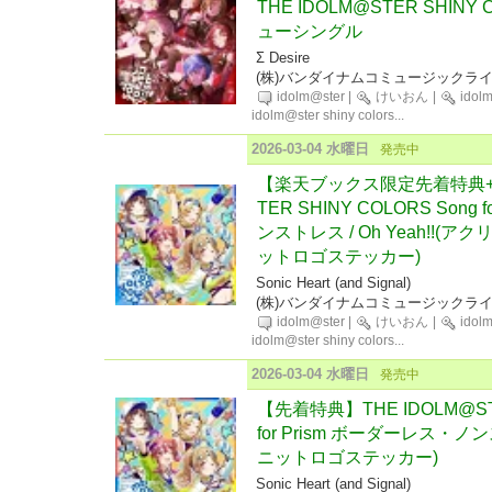
THE IDOLM@STER SHINY CO
ューシングル
Σ Desire
(株)バンダイナムコミュージックラ
idolm@ster
|
けいおん
|
idol
idolm@ster shiny colors
...
2026-03-04 水曜日
発売中
【楽天ブックス限定先着特典+先
TER SHINY COLORS Song
ンストレス / Oh Yeah!!
ットロゴステッカー)
Sonic Heart (and Signal)
(株)バンダイナムコミュージックラ
idolm@ster
|
けいおん
|
idol
idolm@ster shiny colors
...
2026-03-04 水曜日
発売中
【先着特典】THE IDOLM@STE
for Prism ボーダーレス・ノンス
ニットロゴステッカー)
Sonic Heart (and Signal)