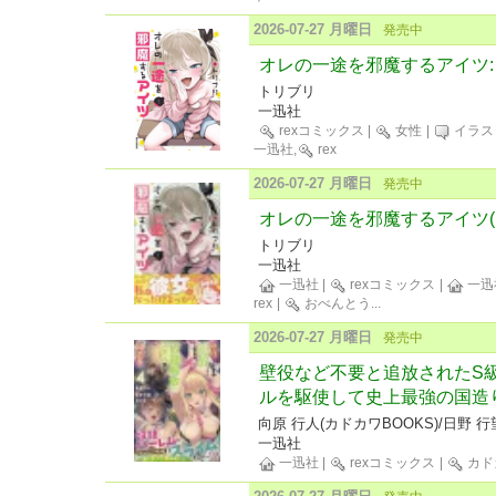
2026-07-27 月曜日
発売中
オレの一途を邪魔するアイツ:
トリブリ
一迅社
rexコミックス
|
女性
|
イラス
一迅社,
rex
2026-07-27 月曜日
発売中
オレの一途を邪魔するアイツ(1
トリブリ
一迅社
一迅社
|
rexコミックス
|
一迅
rex
|
おべんとう
...
2026-07-27 月曜日
発売中
壁役など不要と追放されたS
ルを駆使して史上最強の国造り
向原 行人(カドカワBOOKS)/日野 行
一迅社
一迅社
|
rexコミックス
|
カドカ