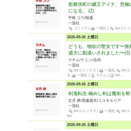
歌舞伎町の嬢王アイナ、究極
になる。 (2)
平鳥 コウ/暁葉
一迅社
コミック
|
一迅社
|
rexコミ
2026-09-26 土曜日
どうも、物欲の聖女です〜無
盛大に勘違いされました〜(3)
ラチム/ナニン/吉武
一迅社
rexコミックス
|
一迅社,
rex
す,
一迅社
|
ラチム
|
ｽｷﾙ
...
2026-09-26 土曜日
剣鬼転生 極めし剣は魔術を斬り
文月 紲/黒森真矢/ミユキルリア
一迅社
rexコミックス
|
一迅社,
rex
rex
2026-09-26 土曜日