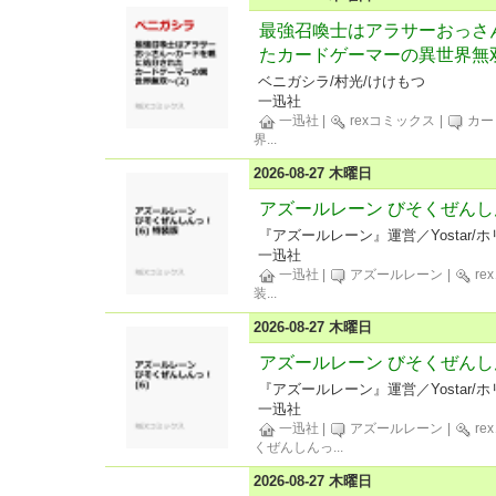
最強召喚士はアラサーおっさ
たカードゲーマーの異世界無双
ベニガシラ/村光/けけもつ
一迅社
一迅社
|
rexコミックス
|
カー
界
...
2026-08-27 木曜日
アズールレーン びそくぜんしん
『アズールレーン』運営／Yostar/ホ
一迅社
一迅社
|
アズールレーン
|
re
装
...
2026-08-27 木曜日
アズールレーン びそくぜんしん
『アズールレーン』運営／Yostar/ホ
一迅社
一迅社
|
アズールレーン
|
re
くぜんしんっ
...
2026-08-27 木曜日