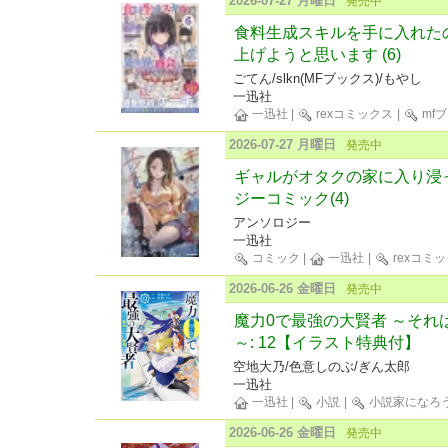
2026-07-27 月曜日
発売中
食料生成スキルを手に入れた
上げようと思います (6)
ごてん/slkn(MFブックス)/もやし
一迅社
一迅社
|
rexコミックス
|
mf
2026-07-27 月曜日
発売中
ギャルがオタクの家に入り浸
ジーコミック(4)
アンソロジー
一迅社
コミック
|
一迅社
|
rexコミ
2026-06-26 金曜日
発売中
魔力0で最強の大賢者 ～それ
～: 12【イラスト特典付】
空地大乃/色意しのぶ/ぎん太郎
一迅社
一迅社
|
小説
|
小説家になろ
2026-06-26 金曜日
発売中