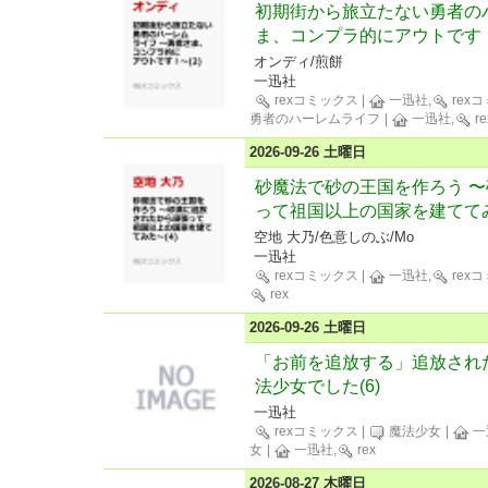
初期街から旅立たない勇者の
ま、コンプラ的にアウトです！
オンディ/煎餅
一迅社
rexコミックス
|
一迅社,
rex
勇者のハーレムライフ
|
一迅社,
re
2026-09-26 土曜日
砂魔法で砂の王国を作ろう 
って祖国以上の国家を建ててみ
空地 大乃/色意しのぶ/Mo
一迅社
rexコミックス
|
一迅社,
rex
rex
2026-09-26 土曜日
「お前を追放する」追放され
法少女でした(6)
一迅社
rexコミックス
|
魔法少女
|
一
女
|
一迅社,
rex
2026-08-27 木曜日