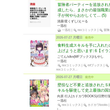
冒険者パーティーを追放され
成したら、まさかの最強職業に
子が何やらおかしくて… (5)
清露/星くずし/えーる
一迅社
一迅社
|
rexコミックス
|
冒険
2026-07-27 月曜日
発売中
食料生成スキルを手に入れた
上げようと思います: 6【イ
ごてん/slkn(MFブックス)/もやし
一迅社
rexコミックス
|
mfブックス
|
rexコミックス
...
2026-07-27 月曜日
発売中
壁役など不要と追放されたＳ
キルを駆使して史上最強の国造
向原 行人(カドカワBOOKS)/日野行
一迅社
rexコミックス
|
カドカワbooks
|
ト
...