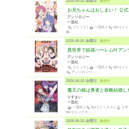
2026-06-26 金曜日
発売中
お兄ちゃんはおしまい！ 公式
アンソロジー
一迅社
コミック
|
一迅社
|
rexコミ
籍
...
2026-06-26 金曜日
発売中
異世界で奴隷ハーレムH アン
アンソロジー
一迅社
コミック
|
一迅社
|
rexコミ
アンソロジー
...
2026-06-26 金曜日
発売中
魔王の娘は勇者と政略結婚した
りすまい
一迅社
一迅社
|
rexコミックス
|
りす
rexコミックス
...
2026-06-26 金曜日
発売中