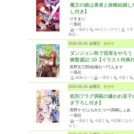
魔王の娘は勇者と政略結婚した
し付き】
りすまい
一迅社
一迅社
|
rexコミックス
|
りす
限定
...
2026-06-26 金曜日
発売中
ダンジョン島で宿屋をやろう
腕繁盛記: 10【イラスト特典
長野文三郎/結城心一/てんまそ
一迅社
結城 心一
|
一迅社
|
小説
|
2026-06-26 金曜日
発売中
処刑フラグ満載の嫌われ皇子の
き下ろし付き】
高野ケイ/ふちかたつー/高嶋しょあ
一迅社
一迅社
|
小説
|
小説家になろ
ろう
...