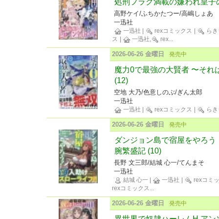
処刑フラグ満載の嫌われ皇子の
高野ケイ/ふちかたつー/高嶋しょあ
一迅社
一迅社
|
rexコミックス
|
らき
ス
|
一迅社,
rex
...
2026-06-26 金曜日
発売中
魔力0で最強の大賢者 〜それ
(12)
空地 大乃/色意しのぶ/ぎん太郎
一迅社
一迅社
|
rexコミックス
|
らき
2026-06-26 金曜日
発売中
ダンジョン島で宿屋をやろう
腕繁盛記 (10)
長野 文三郎/結城 心一/てんまそ
一迅社
結城 心一
|
一迅社
|
rexコミ
rexコミックス
...
2026-06-26 金曜日
発売中
異世界で奴隷ハーレムH アン