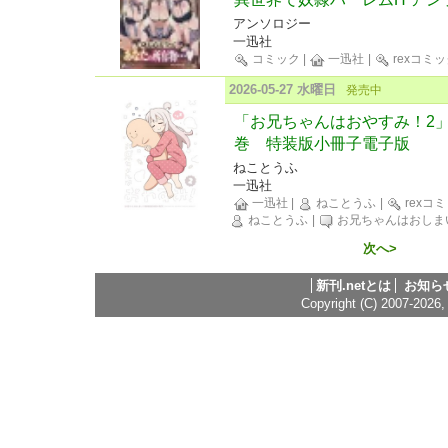
アンソロジー
一迅社
コミック
|
一迅社
|
rexコミ
2026-05-27 水曜日
発売中
「お兄ちゃんはおやすみ！2」
巻 特装版小冊子電子版
ねことうふ
一迅社
一迅社
|
ねことうふ
|
rexコ
ねことうふ
|
お兄ちゃんはおしま
次へ>
新刊.netとは
お知ら
Copyright (C) 2007-2026