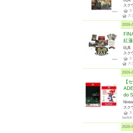
スク
ス
ス
2026-
FI
紅蓮
玩具
スク
ス
ス
2026
【セッ
ADE 
do S
Ninte
スク
ス
switch
2026