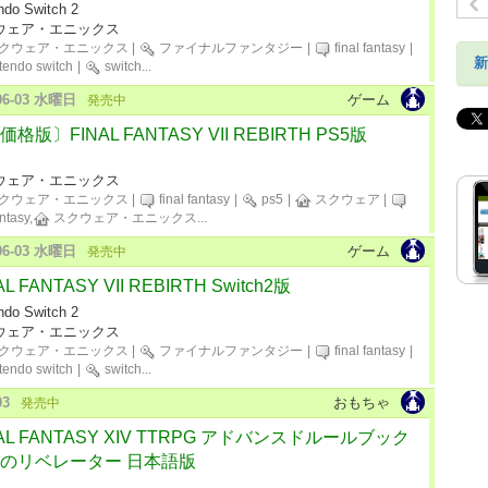
ndo Switch 2
ウェア・エニックス
クウェア・エニックス
|
ファイナルファンタジー
|
final fantasy
|
新
tendo switch
|
switch
...
-06-03 水曜日
ゲーム
発売中
格版〕FINAL FANTASY VII REBIRTH PS5版
ウェア・エニックス
クウェア・エニックス
|
final fantasy
|
ps5
|
スクウェア
|
antasy,
スクウェア・エニックス
...
-06-03 水曜日
ゲーム
発売中
AL FANTASY VII REBIRTH Switch2版
ndo Switch 2
ウェア・エニックス
クウェア・エニックス
|
ファイナルファンタジー
|
final fantasy
|
tendo switch
|
switch
...
03
おもちゃ
発売中
NAL FANTASY XIV TTRPG アドバンスドルールブック
のリベレーター 日本語版