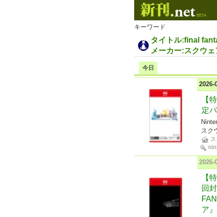
キーワード
タイトル:final fant
メーカー:スクウ
今日
2026
【特典
定パ
Ninte
スク
ス
nin
2026
【特典
回封
FA
ア』