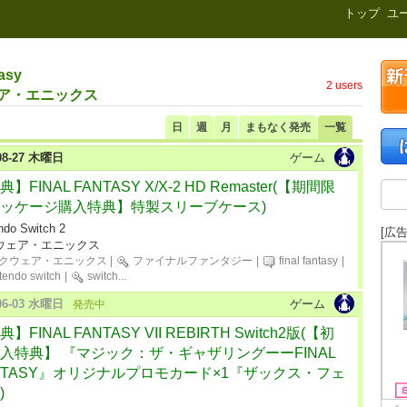
新刊.net
トップ
ユ
asy
2 users
ェア・エニックス
日
週
月
まもなく発売
一覧
-08-27 木曜日
ゲーム
】FINAL FANTASY X/X-2 HD Remaster(【期間限
ッケージ購入特典】特製スリーブケース)
ndo Switch 2
[広告
ウェア・エニックス
クウェア・エニックス
|
ファイナルファンタジー
|
final fantasy
|
tendo switch
|
switch
...
-06-03 水曜日
ゲーム
発売中
】FINAL FANTASY VII REBIRTH Switch2版(【初
入特典】 『マジック：ザ・ギャザリングーーFINAL
NTASY』オリジナルプロモカード×1『ザックス・フェ
)