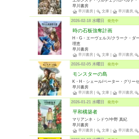
エルンスト・ヴルチェク/ロベルト・
早川書房
早川書房
|
文庫
|
早川書房,
2026-02-18 水曜日
発売中
時の石板強奪計画
H・G・エーヴェルス/クラーク・ダ
理恵
早川書房
早川書房
|
文庫
|
早川書房,
2026-02-05 木曜日
発売中
モンスターの島
K・H・シェール/ペーター・グリーゼ
早川書房
早川書房
|
文庫
|
早川書房,
2026-01-21 水曜日
発売中
平和構築者
マリアンネ・シドウ/中野 真紀
早川書房
早川書房
|
文庫
|
早川書房,