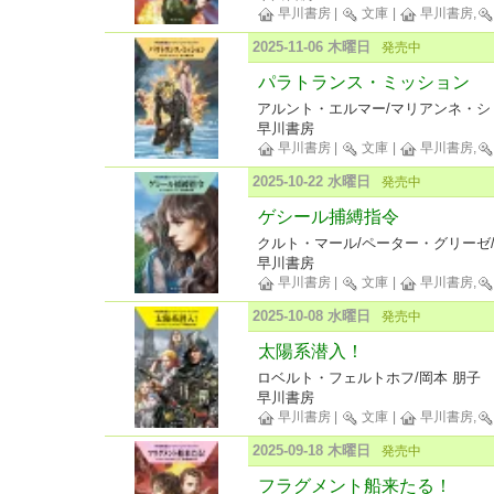
早川書房
|
文庫
|
早川書房,
2025-11-06 木曜日
発売中
パラトランス・ミッション
アルント・エルマー/マリアンネ・シド
早川書房
早川書房
|
文庫
|
早川書房,
2025-10-22 水曜日
発売中
ゲシール捕縛指令
クルト・マール/ペーター・グリーゼ/
早川書房
早川書房
|
文庫
|
早川書房,
2025-10-08 水曜日
発売中
太陽系潜入！
ロベルト・フェルトホフ/岡本 朋子
早川書房
早川書房
|
文庫
|
早川書房,
2025-09-18 木曜日
発売中
フラグメント船来たる！