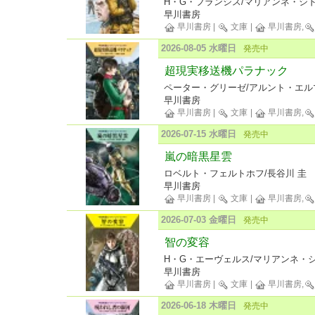
H・G・フランシス/マリアンネ・シド
早川書房
早川書房
|
文庫
|
早川書房,
2026-08-05 水曜日
発売中
超現実移送機パラナック
ペーター・グリーゼ/アルント・エルマ
早川書房
早川書房
|
文庫
|
早川書房,
2026-07-15 水曜日
発売中
嵐の暗黒星雲
ロベルト・フェルトホフ/長谷川 圭
早川書房
早川書房
|
文庫
|
早川書房,
2026-07-03 金曜日
発売中
智の変容
H・G・エーヴェルス/マリアンネ・シ
早川書房
早川書房
|
文庫
|
早川書房,
2026-06-18 木曜日
発売中