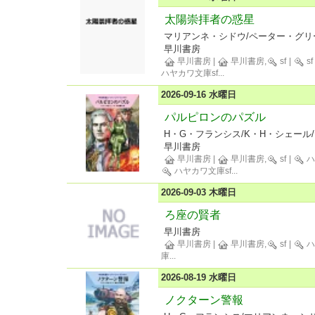
太陽崇拝者の惑星
マリアンネ・シドウ/ペーター・グリー
早川書房
早川書房
|
早川書房,
sf
|
sf
ハヤカワ文庫sf
...
2026-09-16 水曜日
パルピロンのパズル
H・G・フランシス/K・H・シェール/
早川書房
早川書房
|
早川書房,
sf
|
ハ
ハヤカワ文庫sf
...
2026-09-03 木曜日
ろ座の賢者
早川書房
早川書房
|
早川書房,
sf
|
ハ
庫
...
2026-08-19 水曜日
ノクターン警報