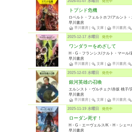
2026-01-07 水曜日
発売中
トプシド危機
ロベルト・フェルトホフ/アルント・
早川書房
早川書房
|
文庫
|
早川書房,
2025-12-17 水曜日
発売中
ワンダラーをめざして
H・G・フランシス/クルト・マール/
早川書房
早川書房
|
文庫
|
早川書房,
2025-12-03 水曜日
発売中
銀河英雄の召喚
エルンスト・ヴルチェク/赤坂 桃子/
早川書房
早川書房
|
文庫
|
早川書房,
2025-11-19 水曜日
発売中
ローダン死す！
H・G・エーヴェルス/K・H・シェール
早川書房