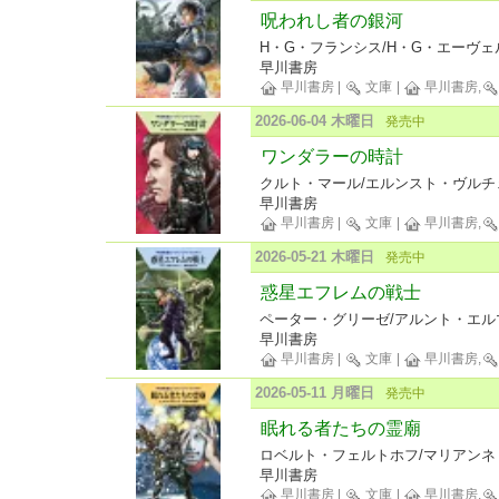
呪われし者の銀河
H・G・フランシス/H・G・エーヴェル
早川書房
早川書房
|
文庫
|
早川書房,
2026-06-04 木曜日
発売中
ワンダラーの時計
クルト・マール/エルンスト・ヴルチェ
早川書房
早川書房
|
文庫
|
早川書房,
2026-05-21 木曜日
発売中
惑星エフレムの戦士
ペーター・グリーゼ/アルント・エルマ
早川書房
早川書房
|
文庫
|
早川書房,
2026-05-11 月曜日
発売中
眠れる者たちの霊廟
ロベルト・フェルトホフ/マリアンネ
早川書房
早川書房
|
文庫
|
早川書房,