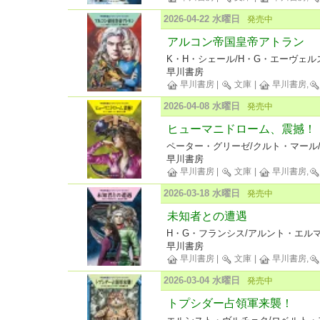
2026-04-22 水曜日
発売中
アルコン帝国皇帝アトラン
K・H・シェール/H・G・エーヴェルス
早川書房
早川書房
|
文庫
|
早川書房,
2026-04-08 水曜日
発売中
ヒューマニドローム、震撼！
ペーター・グリーゼ/クルト・マール/
早川書房
早川書房
|
文庫
|
早川書房,
2026-03-18 水曜日
発売中
未知者との遭遇
H・G・フランシス/アルント・エルマ
早川書房
早川書房
|
文庫
|
早川書房,
2026-03-04 水曜日
発売中
トプシダー占領軍来襲！