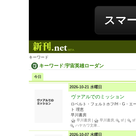
スマ
新刊.net
キーワード
キーワード:宇宙英雄ローダン
今日
2026-10-21 水曜日
ヴァアルでのミッション
ロベルト・フェルトホフ/H・G・エ
ト 理恵
早川書房
早川書房
|
早川書房,
sf
|
sf
ハヤカワ文庫
...
2026-10-07 水曜日