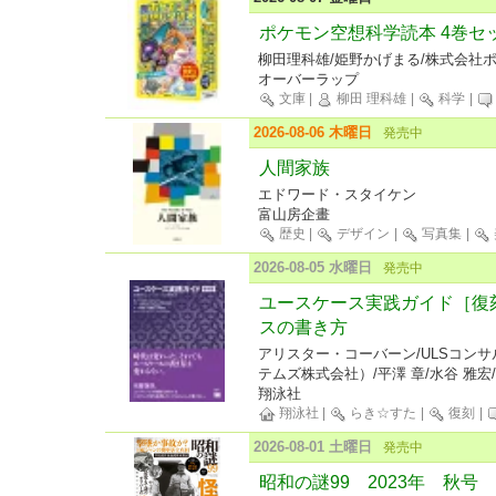
ポケモン空想科学読本 4巻セ
柳田理科雄/姫野かげまる/株式会社
オーバーラップ
文庫
|
柳田 理科雄
|
科学
|
2026-08-06 木曜日
発売中
人間家族
エドワード・スタイケン
富山房企畫
歴史
|
デザイン
|
写真集
|
2026-08-05 水曜日
発売中
ユースケース実践ガイド［復
スの書き方
アリスター・コーバーン/ULSコン
テムズ株式会社）/平澤 章/水谷 雅宏
翔泳社
翔泳社
|
らき☆すた
|
復刻
|
2026-08-01 土曜日
発売中
昭和の謎99 2023年 秋号