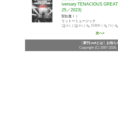
iversary TENACIOUS GREAT
25／2023)
聖飢魔ＩＩ
リットーミュージック
d.c.
|
d.c
|
35周年
|
i"s
|
次へ>
新刊.netとは
お知ら
Copyright (C) 2007-2026