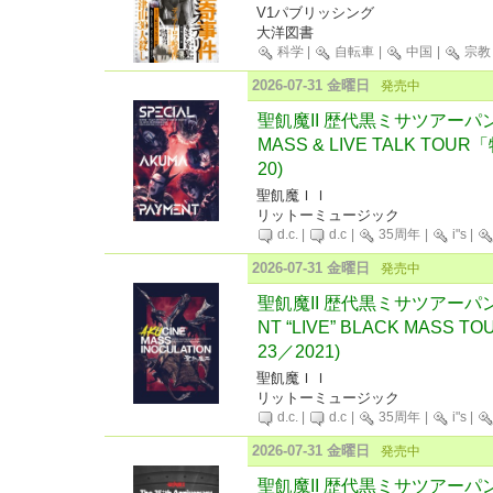
V1パブリッシング
大洋図書
科学
|
自転車
|
中国
|
宗教
2026-07-31 金曜日
発売中
聖飢魔II 歴代黒ミサツアーパン
MASS & LIVE TALK TOU
20)
聖飢魔ＩＩ
リットーミュージック
d.c.
|
d.c
|
35周年
|
i"s
|
2026-07-31 金曜日
発売中
聖飢魔II 歴代黒ミサツアーパンフ
NT “LIVE” BLACK MASS
23／2021)
聖飢魔ＩＩ
リットーミュージック
d.c.
|
d.c
|
35周年
|
i"s
|
2026-07-31 金曜日
発売中
聖飢魔II 歴代黒ミサツアーパンフレ