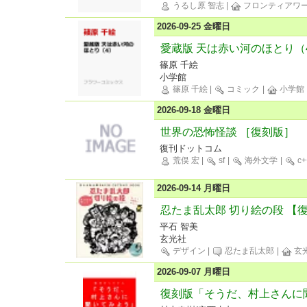
うるし原 智志
|
フロンティアワ
2026-09-25 金曜日
愛蔵版 天は赤い河のほとり（
篠原 千絵
小学館
篠原 千絵
|
コミック
|
小学館
2026-09-18 金曜日
世界の恐怖怪談 ［復刻版］
復刊ドットコム
荒俣 宏
|
sf
|
海外文学
|
c+
2026-09-14 月曜日
忍たま乱太郎 切り絵の段 【
平石 智美
玄光社
デザイン
|
忍たま乱太郎
|
玄
2026-09-07 月曜日
復刻版「そうだ、村上さんに