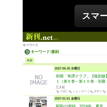
スマ
新刊.net
キーワード
キーワード:復刻
今日
2027-06-30 水曜日
初期「奇譚クラブ」【復刻版
１（第６巻～第１０巻・別冊
三人社
小説
|
ジェンダー
|
文学
|
2027-01-01 金曜日
昭和の謎99 2024年 夏号