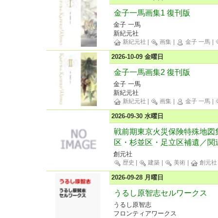
金子一馬画集1 復刊版
金子 一馬
新紀元社
新紀元社
|
画集
|
金子 一馬
|
2026-10-09 金曜日
金子一馬画集2 復刊版
金子 一馬
新紀元社
新紀元社
|
画集
|
金子 一馬
|
2026-09-30 水曜日
戦前期東京火災保険特殊地図集成
区・杉並区・足立区補遺／関
創元社
歴史
|
建築
|
美術
|
創元社
2026-09-28 月曜日
うるし原智志セルワークス
うるし原智志
フロンティアワークス