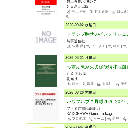
村上春樹/安西水丸
朝日新聞出版
村上 春樹
|
村上春樹
|
朝日新
丸
...
2026-09-02 水曜日
トランプ時代のインテリジェ
時事通信社
佐藤 優
|
ビジネス
|
経営
|
2026-08-31 月曜日
戦前期東京火災保険特殊地図集
辻原 万規彦
創元社
歴史
|
建築
|
創元社
|
美術
2026-08-20 木曜日
パワフルプロ野球2026-202
ファミ通書籍編集部
KADOKAWA Game Linkage
プロ野球
|
ゲーム
|
野球
|
2026-08-07 金曜日