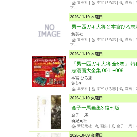
集英社
|
本宮 ひろ志
|
漫画
|
プ
...
2026-11-19 木曜日
男一匹ガキ大将 2 本宮ひろ志
集英社
集英社
|
本宮 ひろ志
|
漫画
|
プ
...
2026-11-19 木曜日
『男一匹ガキ大将 全8巻』 特
志漫画大全集 001〜008
本宮 ひろ志
集英社
集英社
|
本宮 ひろ志
|
漫画
|
2026-11-10 火曜日
金子一馬画集3 復刊版
金子 一馬
新紀元社
新紀元社
|
画集
|
金子 一馬
|
2026-10-09 金曜日