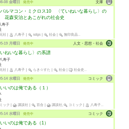
-08-08 金曜日
文庫
発売中
パルマコン・ミクロス10 〈ていねいな暮らし〉の
 花森安治とあこがれの社会史
八寿子
社
元社
|
八寿子
|
sdgs
|
社会
|
無印良品
...
-05-19 月曜日
人文・思想・社会
発売中
いねいな暮らし〉の系譜
 八寿子
社
元社
|
八寿子
|
らき☆すた
|
社会
|
社会史
...
-05-14 水曜日
コミック
発売中
いいのは俺である（１）
子
社
ミック
|
講談社
|
百合
|
講談社,
コミック
|
八寿子
...
-05-14 水曜日
コミック
発売中
いいのは俺である（1）