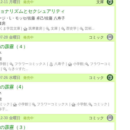
-12-11 月曜日
文庫
発売中
ョナリズムとセクシュアリティ
ージ・L・モッセ/佐藤 卓己/佐藤 八寿子
書房
くま学芸文庫
|
筑摩書房
|
文庫
|
歴史学
|
芸術
...
-07-28 金曜日
コミック
発売中
の霹靂（４）
子
館
学館
|
フラワーコミックス
|
八寿子
|
小学館,
フラワーコミ
|
らき☆すた
...
-07-26 水曜日
コミック
発売中
の霹靂（4）
子
館
ミック
|
小学館
|
フラワーコミックス
|
小学館,
コミック
|
寿子
...
-12-30 金曜日
コミック
発売中
の霹靂（３）