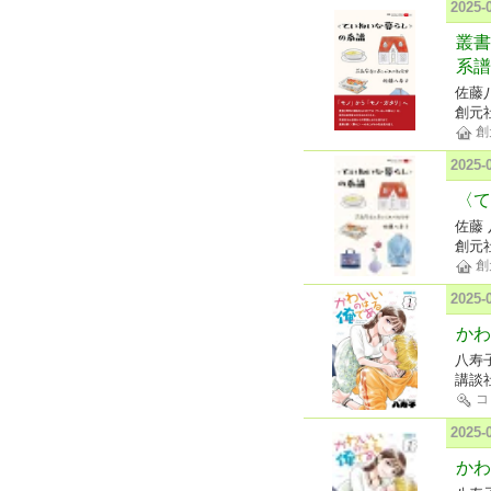
2025
叢書
系譜
佐藤
創元
創
2025
〈て
佐藤
創元
創
2025
かわ
八寿
講談
コ
2025
かわ