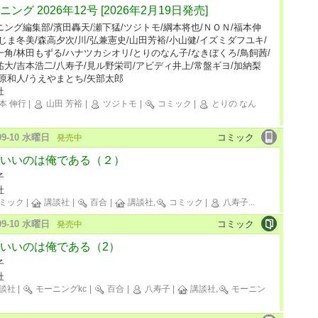
ニング 2026年12号 [2026年2月19日発売]
ニング編集部/濱田轟天/瀬下猛/ツジトモ/綱本将也/ＮＯＮ/福本伸
やじま冬美/森高夕次/川/弘兼憲史/山田芳裕/小山健/イズミダフユキ/
一角/林田もずる/ハナツカシオリ/とりのなん子/なきぼくろ/鳥飼茜/
祐大/吉本浩二/八寿子/見ル野栄司/アビディ井上/常盤ギヨ/加納梨
三原和人/うえやまとち/矢部太郎
社
本 伸行
|
山田 芳裕
|
ツジトモ
|
コミック
|
とりの なん
-09-10 水曜日
コミック
発売中
いいのは俺である（２）
子
社
ミック
|
講談社
|
百合
|
講談社,
コミック
|
八寿子
...
-09-10 水曜日
コミック
発売中
いいのは俺である（2）
子
社
談社
|
モーニングkc
|
百合
|
八寿子
|
講談社,
モーニン