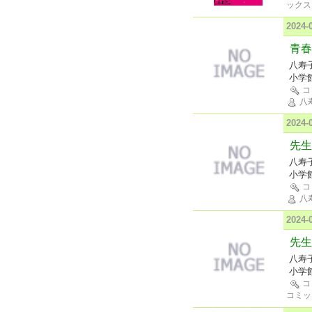
ックス
2024
青春
八寿
小学
コ
八
2024
先生
八寿
小学
コ
八
2024
先生
八寿
小学
コ
コミッ