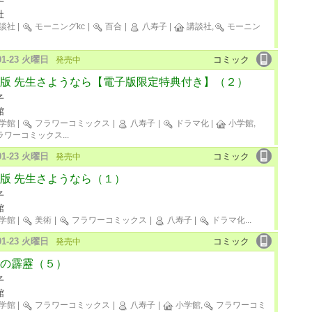
子
社
談社
|
モーニングkc
|
百合
|
八寿子
|
講談社,
モーニン
-01-23 火曜日
コミック
発売中
版 先生さようなら【電子版限定特典付き】（２）
子
館
学館
|
フラワーコミックス
|
八寿子
|
ドラマ化
|
小学館,
ラワーコミックス
...
-01-23 火曜日
コミック
発売中
版 先生さようなら（１）
子
館
学館
|
美術
|
フラワーコミックス
|
八寿子
|
ドラマ化
...
-01-23 火曜日
コミック
発売中
の霹靂（５）
子
館
学館
|
フラワーコミックス
|
八寿子
|
小学館,
フラワーコミ