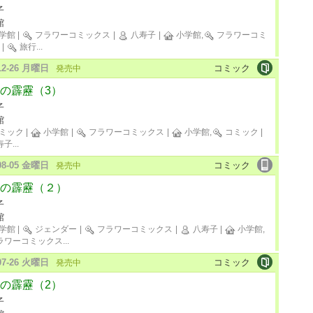
子
館
学館
|
フラワーコミックス
|
八寿子
|
小学館,
フラワーコミ
|
旅行
...
-12-26 月曜日
コミック
発売中
の霹靂（3）
子
館
ミック
|
小学館
|
フラワーコミックス
|
小学館,
コミック
|
寿子
...
-08-05 金曜日
コミック
発売中
の霹靂（２）
子
館
学館
|
ジェンダー
|
フラワーコミックス
|
八寿子
|
小学館,
ラワーコミックス
...
-07-26 火曜日
コミック
発売中
の霹靂（2）
子