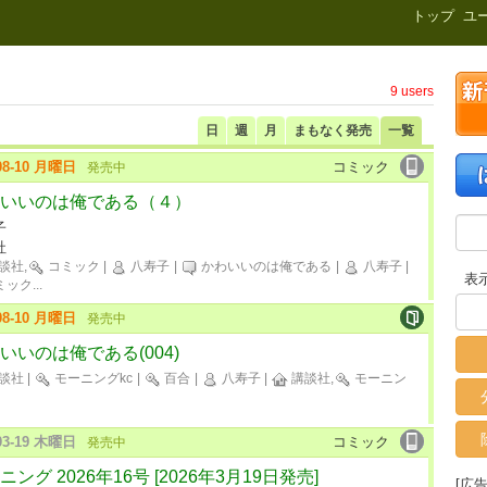
新刊.net
トップ
ユ
9 users
日
週
月
まもなく発売
一覧
-08-10 月曜日
コミック
発売中
いいのは俺である（４）
子
社
談社,
コミック
|
八寿子
|
かわいいのは俺である
|
八寿子
|
表
ミック
...
-08-10 月曜日
発売中
いいのは俺である(004)
談社
|
モーニングkc
|
百合
|
八寿子
|
講談社,
モーニン
-03-19 木曜日
コミック
発売中
ニング 2026年16号 [2026年3月19日発売]
[広告