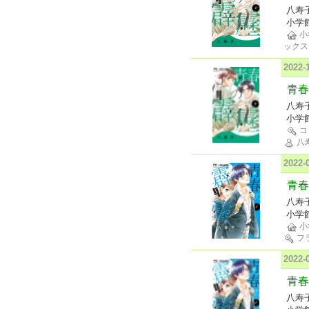
八寿
小学
小
ックス
2022
青春
八寿
小学
コ
八
2022
青春
八寿
小学
小
フ
2022
青春
八寿