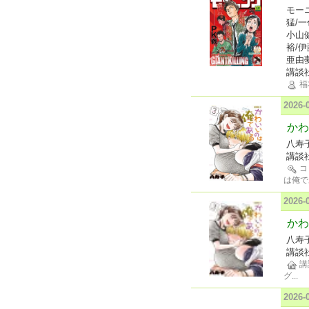
モー
猛/
小山
裕/
亜由
講談
福
2026
かわ
八寿
講談
コ
は俺で
2026
かわ
八寿
講談
講
グ
...
2026