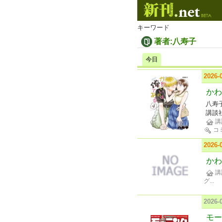
キーワード
著者:八寿子
今日
2026
かわ
八寿
講談
講
コ
2026
かわ
講
グ
...
2026
モー