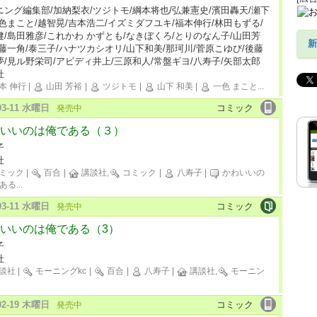
ニング編集部/加納梨衣/ツジトモ/綱本将也/弘兼憲史/濱田轟天/瀬下
一色まこと/越智晃/吉本浩二/イズミダフユキ/福本伸行/林田もずる/
健/島田雅彦/これかわ かずとも/なきぼくろ/とりのなん子/山田芳
新
伊藤一角/泰三子/ハナツカシオリ/山下和美/那珂川/菅原こゆび/後藤
夢/見ル野栄司/アビディ井上/三原和人/常盤ギヨ/八寿子/矢部太郎
社
本 伸行
|
山田 芳裕
|
ツジトモ
|
山下 和美
|
一色 まこと
...
-03-11 水曜日
コミック
発売中
いいのは俺である（３）
子
社
ミック
|
百合
|
講談社,
コミック
|
八寿子
|
かわいいの
ある
...
-03-11 水曜日
コミック
発売中
いいのは俺である（3）
子
社
談社
|
モーニングkc
|
百合
|
八寿子
|
講談社,
モーニン
-02-19 木曜日
コミック
発売中