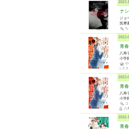
2023
ナシ
ジョ
筑摩
ち
2023
青春
八寿
小学
小
ックス
2023
青春
八寿
小学
コ
八
2022
青春