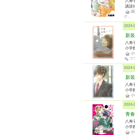
八寿
講談
講
グ
...
2024
新装
八寿
小学
小
フ
2024
新装
八寿
小学
小
2024
青春
八寿
小学
小