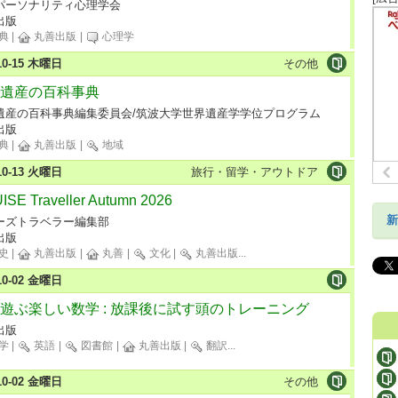
パーソナリティ心理学会
出版
典
|
丸善出版
|
心理学
-10-15 木曜日
その他
遺産の百科事典
遺産の百科事典編集委員会/筑波大学世界遺産学学位プログラム
出版
典
|
丸善出版
|
地域
-10-13 火曜日
旅行・留学・アウトドア
SE Traveller Autumn 2026
新
ーズトラベラー編集部
出版
史
|
丸善出版
|
丸善
|
文化
|
丸善出版
...
-10-02 金曜日
遊ぶ楽しい数学 : 放課後に試す頭のトレーニング
出版
学
|
英語
|
図書館
|
丸善出版
|
翻訳
...
-10-02 金曜日
その他