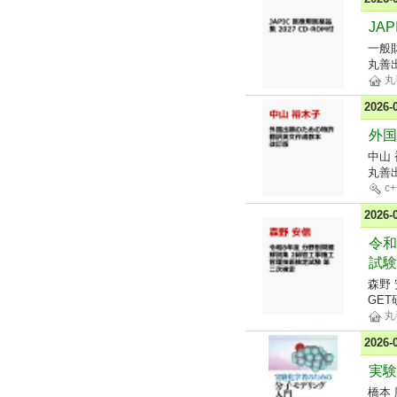
JA
一般
丸善
丸
2026
外国
中山
丸善
c+
2026
令和
試験
森野 
GET
丸
2026
実験
橋本 