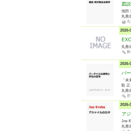
図説
池田 
丸善
丸
2026
EX
丸善
数
2026
バー
「未
取 正
丸善
哲
2026
アジ
Joe 
丸善