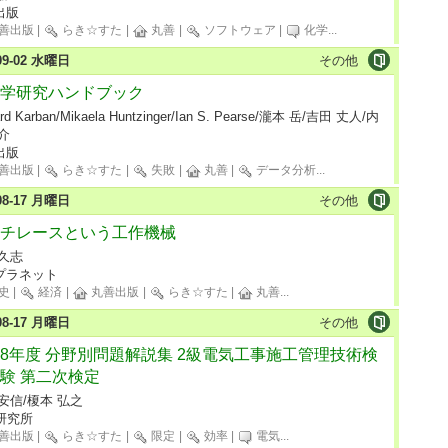
出版
善出版
|
らき☆すた
|
丸善
|
ソフトウェア
|
化学
...
-09-02 水曜日
その他
学研究ハンドブック
ard Karban/Mikaela Huntzinger/Ian S. Pearse/瀧本 岳/吉田 丈人/内
介
出版
善出版
|
らき☆すた
|
失敗
|
丸善
|
データ分析
...
-08-17 月曜日
その他
チレースという工作機械
 久志
プラネット
史
|
経済
|
丸善出版
|
らき☆すた
|
丸善
...
-08-17 月曜日
その他
8年度 分野別問題解説集 2級電気工事施工管理技術検
験 第二次検定
安信/榎本 弘之
研究所
善出版
|
らき☆すた
|
限定
|
効率
|
電気
...