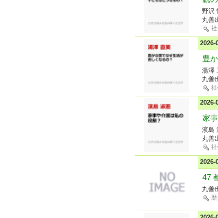
野沢
丸善
社
2026
豊か
湯澤 
丸善
社
2026
家事
濱島
丸善
社
2026
47
丸善
歴
2026