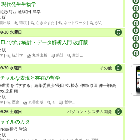
 現代発生生物学
貴史/河西 通/武田 洋幸
出版
善出版
|
環境
|
らき☆すた
|
ネットワーク
|
がん
...
-09-30 水曜日
CELで学ぶ統計・データ解析入門 改訂版
出版
学
|
統計学
|
丸善出版
|
統計
|
統計
...
-09-30 水曜日
その他
チャルな表現と存在の哲学
来世界を哲学する」編集委員会/長田 怜/松永 伸司/原田 伸一朗/高
大/成瀬 翔
出版
学
|
歴史
|
丸善出版
|
ai
|
哲学
...
-09-26 土曜日
パソコン・システム開発
ャイルのカタ
Krebs/長沢 智治
出版