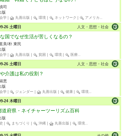
 慎司
出版
会学
|
丸善出版
|
環境
|
ネットワーク
|
アメリカ
...
-09-26 土曜日
人文・思想・社会
な国でなぜ生活が苦しくなるの？
直美/朴 東民
出版
会学
|
丸善出版
|
貧困
|
環境
|
医療
...
-09-26 土曜日
人文・思想・社会
や介護は私の役割？
 淑恵
出版
会学
|
ジェンダー
|
丸善出版
|
健康
|
環境
...
-09-24 木曜日
 都道府県・ネイチャーツーリズム百科
出版
史
|
まちづくり
|
沖縄
|
丸善出版
|
環境
...
-09-15 火曜日
その他