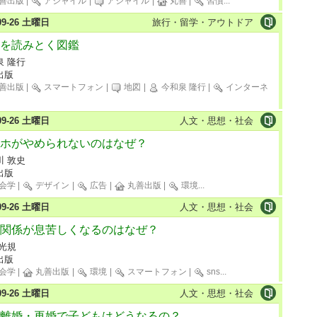
善出版
|
アジャイル
|
アジャイル
|
丸善
|
習慣
...
-09-26 土曜日
旅行・留学・アウトドア
を読みとく図鑑
泉 隆行
出版
善出版
|
スマートフォン
|
地図
|
今和泉 隆行
|
インターネ
-09-26 土曜日
人文・思想・社会
ホがやめられないのはなぜ？
川 敦史
出版
会学
|
デザイン
|
広告
|
丸善出版
|
環境
...
-09-26 土曜日
人文・思想・社会
関係が息苦しくなるのはなぜ？
 光規
出版
会学
|
丸善出版
|
環境
|
スマートフォン
|
sns
...
-09-26 土曜日
人文・思想・社会
離婚・再婚で子どもはどうなるの？