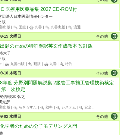
PIC 医療用医薬品集 2027 CD-ROM付
財団法人日本医薬情報センター
出版
善出版
|
医療
|
丸善
|
丸善出版
|
流通
...
-09-15 火曜日
その他
出願のための特許翻訳英文作成教本 改訂版
 裕木子
出版
+
|
丸善出版
|
翻訳
|
丸善
|
特許
...
-09-10 木曜日
その他
8年度 分野別問題解説集 2級管工事施工管理技術検定
 第二次検定
安信/榎本 弘之
研究所
善出版
|
らき☆すた
|
効率
|
システム
|
安全
...
-09-02 水曜日
その他
化学者のための分子モデリング入門
勝