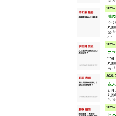
丸
2026
地図
今和
丸善
丸
ット
...
2026
スマ
宇田
丸善
社
2026
友人
石田
丸善
社
2026
親の