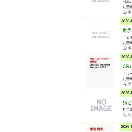
日本
丸善
事
2026
世界
世界
丸善
事
2026
CRUI
クル
丸善
歴
2026
猫と
丸善
数
2026