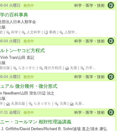
-08-04 火曜日
科学・医学・技術
発売中
学の百科事典
社団法人日本人類学会
出版
史
|
科学
|
人文科学
|
事典
|
人類学
...
-08-04 火曜日
科学・医学・技術
発売中
ルトン–ヤコビ方程式
 Vinh Tran/山田 直記
出版
善出版
|
らき☆すた
|
微分方程式
|
丸善
|
力学
...
-08-04 火曜日
科学・医学・技術
発売中
ュアル 微分幾何・微分形式
tan Needham/山田 澄生/川辺 治之
出版
学
|
丸善出版
|
らき☆すた
|
古典
|
丸善
...
-07-31 金曜日
科学・医学・技術
発売中
ニー・コールマン 相対性理論講義
d J. Griffiths/David Derbes/Richard B. Sohn/波場 直之/清水 康弘