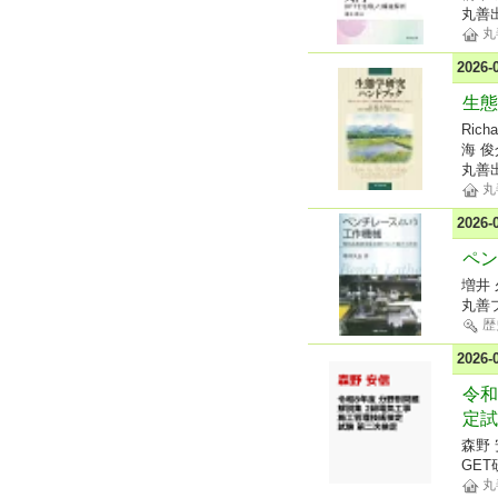
丸善
丸
2026
生態
Rich
海 俊
丸善
丸
2026
ペン
増井
丸善
歴
2026
令和
定試
森野 
GET
丸