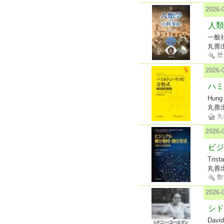
2026
人類
一般
丸善
歴
2026
ハミ
Hung
丸善
丸
2026
ビジ
Tris
丸善
数
2026
シド
Davi