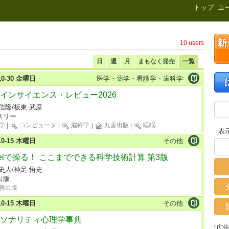
新刊.net
トップ
ユ
10 users
日
週
月
まもなく発売
一覧
-10-30 金曜日
医学・薬学・看護学・歯科学
インサイエンス・レビュー2026
信隆/板東 武彦
スリー
学
|
コンピュータ
|
脳科学
|
丸善出版
|
睡眠
...
表
-10-15 木曜日
その他
celで操る！ ここまでできる科学技術計算 第3版
史人/神足 悟史
出版
善出版
-10-15 木曜日
その他
ソナリティ心理学事典
[広告