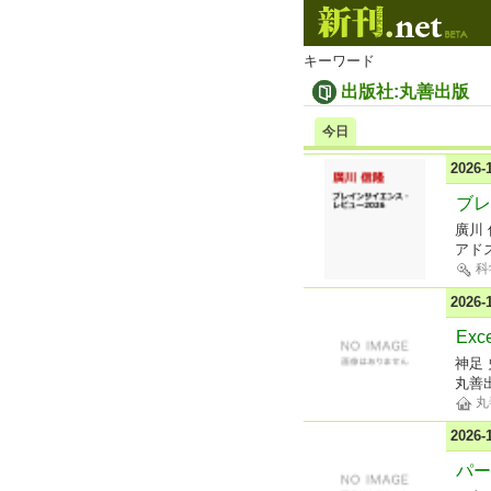
キーワード
出版社:丸善出版
今日
2026
ブレ
廣川 
アド
科
2026
Ex
神足 
丸善
丸
2026
パー