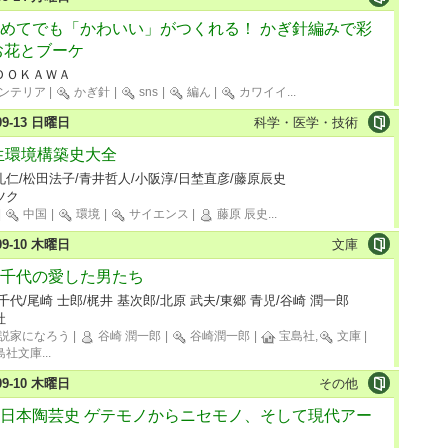
めてでも「かわいい」がつくれる！ かぎ針編みで彩
お花とブーケ
ＤＯＫＡＷＡ
ンテリア
|
かぎ針
|
sns
|
編ん
|
カワイイ
...
-09-13 日曜日
科学・医学・技術
生環境構築史大全
礼仁/松田法子/青井哲人/小阪淳/日埜直彦/藤原辰史
ツク
|
中国
|
環境
|
サイエンス
|
藤原 辰史
...
-09-10 木曜日
文庫
千代の愛した男たち
千代/尾崎 士郎/梶井 基次郎/北原 武夫/東郷 青児/谷崎 潤一郎
社
説家になろう
|
谷崎 潤一郎
|
谷崎潤一郎
|
宝島社,
文庫
|
島社文庫
...
-09-10 木曜日
その他
日本陶芸史 ゲテモノからニセモノ、そして現代アー