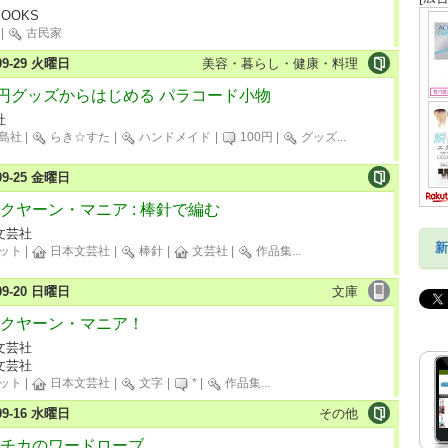
BOOKS
|
古民家
-09-29 火曜日
美容・暮らし・健康・料理
0円グッズからはじめる パラコード小物
社
島社
|
らき☆すた
|
ハンドメイド
|
100円
|
グッズ
...
-09-25 金曜日
クヤーン・マニア : 棒針で編む
文芸社
新
ット
|
日本文芸社
|
棒針
|
文芸社
|
作品集
...
-09-20 日曜日
文庫
クヤーン・マニア！
文芸社
文芸社
ット
|
日本文芸社
|
文字
|
*
|
作品集
...
-09-16 水曜日
その他
チカのワードローブ