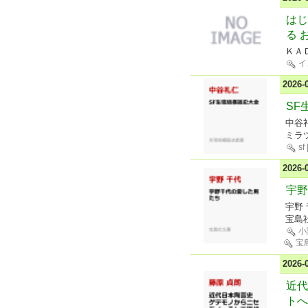
はじ
る 
ＫＡ
イ
2026
SF
中谷
ミラ
sf
2026
宇野
宇野 
宝島
小
宝
2026
近代
トへ