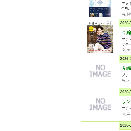
アメ
GEKI
哲
2026
今編
ブテ
ブテ
デ
2026
今編
ブテ
デ
2026
サン
ブテ
ニ
2026