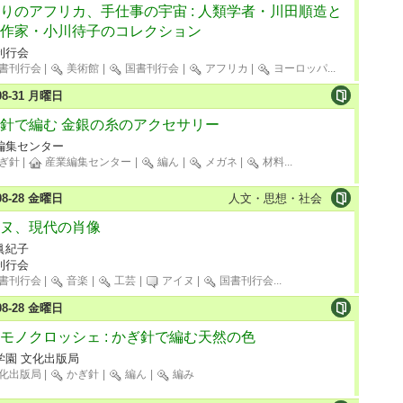
りのアフリカ、手仕事の宇宙 : 人類学者・川田順造と
作家・小川待子のコレクション
刊行会
書刊行会
|
美術館
|
国書刊行会
|
アフリカ
|
ヨーロッパ
...
-08-31 月曜日
針で編む 金銀の糸のアクセサリー
編集センター
ぎ針
|
産業編集センター
|
編ん
|
メガネ
|
材料
...
-08-28 金曜日
人文・思想・社会
ヌ、現代の肖像
眞紀子
刊行会
書刊行会
|
音楽
|
工芸
|
アイヌ
|
国書刊行会
...
-08-28 金曜日
モノクロッシェ : かぎ針で編む天然の色
学園 文化出版局
化出版局
|
かぎ針
|
編ん
|
編み