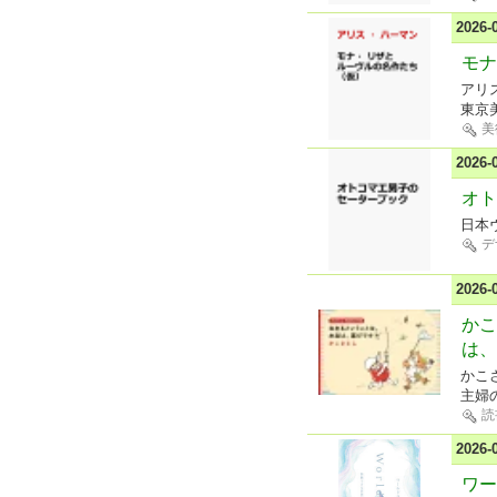
2026
モナ
アリ
東京
美
2026
オト
日本
デ
2026
かこ
は、
かこ
主婦
読
2026
ワー