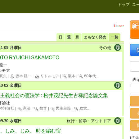
新刊.net
トップ
ユ
1 user
日
週
月
まもなく発売
一覧
-11-09 月曜日
その他
TO RYUICHI SAKAMOTO
 龍一
ルモア
真集
|
坂本 龍一
|
リトルモア
|
製本
|
80年代
...
表
-10-02 金曜日
主義社会の憲法学 : 松井茂記先生古稀記念論文集
評論社
本評論社
|
憲法
|
教育
|
民主主義
|
政党
...
-09-30 水曜日
旅行・留学・アウトドア
、しみ、じみ。 時を編む宿
[広告