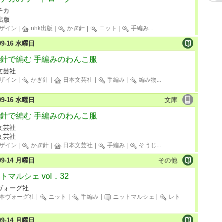
チカ
出版
ザイン
|
nhk出版
|
かぎ針
|
ニット
|
手編み
...
-09-16 水曜日
針で編む 手編みのわんこ服
文芸社
ザイン
|
かぎ針
|
日本文芸社
|
手編み
|
編み物
...
-09-16 水曜日
文庫
針で編む 手編みのわんこ服
文芸社
文芸社
ザイン
|
かぎ針
|
日本文芸社
|
手編み
|
そうじ
...
-09-14 月曜日
その他
トマルシェ vol．32
ヴォーグ社
本ヴォーグ社
|
ニット
|
手編み
|
ニットマルシェ
|
レト
-09-14 月曜日