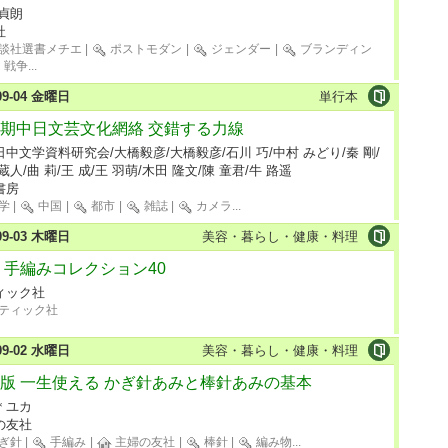
 貞朗
社
談社選書メチエ
|
ポストモダン
|
ジェンダー
|
ブランディン
戦争
...
-09-04 金曜日
単行本
期中日文芸文化網絡 交錯する力線
中文学資料研究会/大橋毅彦/大橋毅彦/石川 巧/中村 みどり/秦 剛/
蔵人/曲 莉/王 成/王 羽萌/木田 隆文/陳 童君/牛 路遥
書房
学
|
中国
|
都市
|
雑誌
|
カメラ
...
-09-03 木曜日
美容・暮らし・健康・料理
 手編みコレクション40
ィック社
ティック社
-09-02 水曜日
美容・暮らし・健康・料理
版 一生使える かぎ針あみと棒針あみの基本
＊ユカ
の友社
ぎ針
|
手編み
|
主婦の友社
|
棒針
|
編み物
...