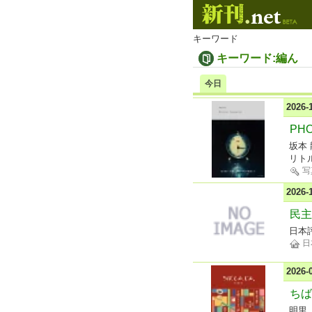
キーワード
キーワード:編ん
今日
2026
PHO
坂本
リト
写
2026
民主
日本
日
2026
ちば
明里