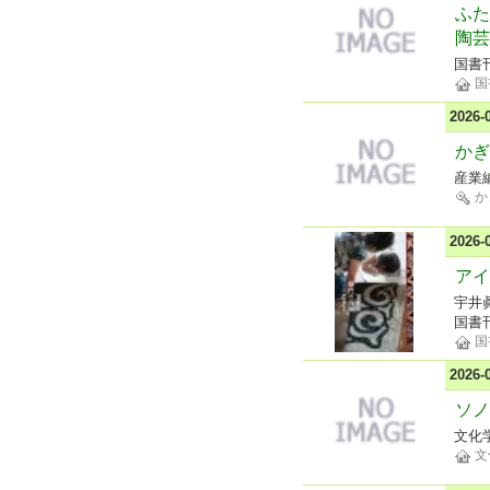
ふた
陶芸
国書
国
2026
かぎ
産業
か
2026
アイ
宇井
国書
国
2026
ソノ
文化
文