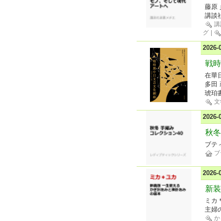
藤原
講談
講
グ
|
2026
戦時
在華日
多田 
琥珀
文
2026
秋冬
ブテ
ブ
2026
新装
ミカ
主婦
か