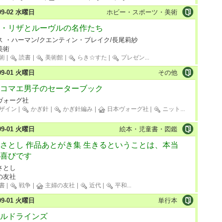
-09-02 水曜日
ホビー・スポーツ・美術
・リザとルーヴルの名作たち
ス ・ハーマン/クエンティン・ブレイク/長尾莉紗
美術
術
|
読書
|
美術館
|
らき☆すた
|
プレゼン
...
-09-01 火曜日
その他
コマエ男子のセーターブック
ヴォーグ社
ザイン
|
かぎ針
|
かぎ針編み
|
日本ヴォーグ社
|
ニット
...
-09-01 火曜日
絵本・児童書・図鑑
さとし 作品あとがき集 生きるということは、本当
喜びです
さとし
の友社
書
|
戦争
|
主婦の友社
|
近代
|
平和
...
-09-01 火曜日
単行本
ルドラインズ