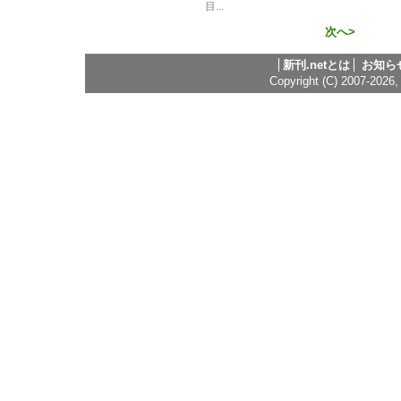
目
...
次へ>
新刊.netとは
お知ら
Copyright (C) 2007-2026