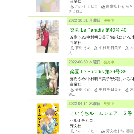
白泉社
ハルミ チヒロ
|
白泉社
|
らき
チヒロ
...
2022-10-31 月曜日
発売中
楽園 Le Paradis 第40号 40
蒼樹うめ/中村明日美子/幾花にいろ/
白泉社
蒼樹 うめ
|
中村 明日美子
|
木
人
...
2022-06-30 木曜日
発売中
楽園 Le Paradis 第39号 39
蒼樹うめ/中村明日美子/幾花にいろ/
白泉社
蒼樹 うめ
|
中村 明日美子
|
木
導
...
2022-04-14 木曜日
発売中
こいくちルームシェア ２巻
ハルミチヒロ
芳文社
ハルミ チヒロ
|
芳文社
|
漫画