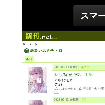
スマ
新刊.net
キーワード
著者:ハルミチ ヒロ
今日
2026-03-13 金曜日
発売中
いちるののぞみ １巻
ハルミチヒロ
芳文社
ハルミ チヒロ
|
芳文社
|
仕事
ロ
...
2026-03-13 金曜日
発売中