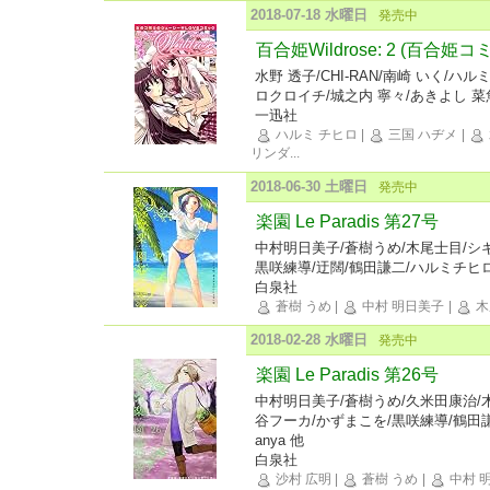
2018-07-18 水曜日
発売中
百合姫Wildrose: 2 (百合姫
水野 透子/CHI-RAN/南崎 いく/ハル
ロクロイチ/城之内 寧々/あきよし 菜
一迅社
ハルミ チヒロ
|
三国 ハヂメ
|
リンダ
...
2018-06-30 土曜日
発売中
楽園 Le Paradis 第27号
中村明日美子/蒼樹うめ/木尾士目/シ
黒咲練導/迂闊/鶴田謙二/ハルミチヒロ/k
白泉社
蒼樹 うめ
|
中村 明日美子
|
木
2018-02-28 水曜日
発売中
楽園 Le Paradis 第26号
中村明日美子/蒼樹うめ/久米田康治/
谷フーカ/かずまこを/黒咲練導/鶴田謙
anya 他
白泉社
沙村 広明
|
蒼樹 うめ
|
中村 