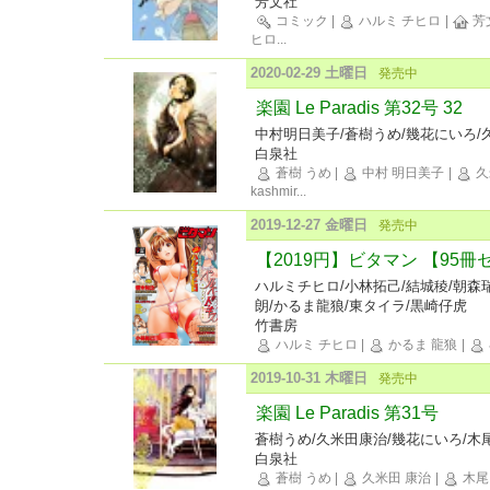
芳文社
コミック
|
ハルミ チヒロ
|
芳
ヒロ
...
2020-02-29 土曜日
発売中
楽園 Le Paradis 第32号 32
中村明日美子/蒼樹うめ/幾花にいろ/
白泉社
蒼樹 うめ
|
中村 明日美子
|
久
kashmir
...
2019-12-27 金曜日
発売中
【2019円】ビタマン 【95冊
ハルミチヒロ/小林拓己/結城稜/朝森
朗/かるま龍狼/東タイラ/黒崎仔虎
竹書房
ハルミ チヒロ
|
かるま 龍狼
|
2019-10-31 木曜日
発売中
楽園 Le Paradis 第31号
蒼樹うめ/久米田康治/幾花にいろ/木
白泉社
蒼樹 うめ
|
久米田 康治
|
木尾