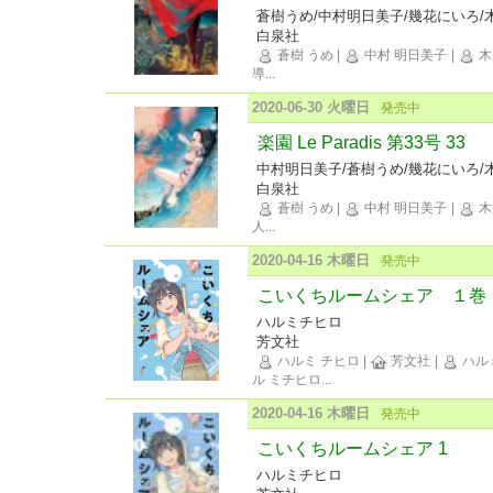
蒼樹うめ/中村明日美子/幾花にいろ/
白泉社
蒼樹 うめ
|
中村 明日美子
|
木
導
...
2020-06-30 火曜日
発売中
楽園 Le Paradis 第33号 33
中村明日美子/蒼樹うめ/幾花にいろ/
白泉社
蒼樹 うめ
|
中村 明日美子
|
木
人
...
2020-04-16 木曜日
発売中
こいくちルームシェア １巻
ハルミチヒロ
芳文社
ハルミ チヒロ
|
芳文社
|
ハル
ル ミチヒロ
...
2020-04-16 木曜日
発売中
こいくちルームシェア 1
ハルミチヒロ