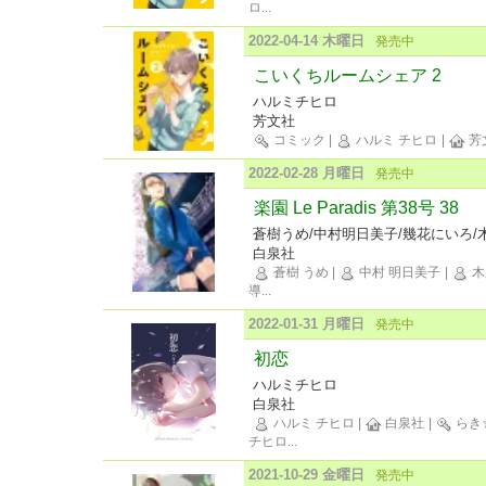
ロ
...
2022-04-14 木曜日
発売中
こいくちルームシェア 2
ハルミチヒロ
芳文社
コミック
|
ハルミ チヒロ
|
芳
2022-02-28 月曜日
発売中
楽園 Le Paradis 第38号 38
蒼樹うめ/中村明日美子/幾花にいろ/
白泉社
蒼樹 うめ
|
中村 明日美子
|
木
導
...
2022-01-31 月曜日
発売中
初恋
ハルミチヒロ
白泉社
ハルミ チヒロ
|
白泉社
|
らき
チヒロ
...
2021-10-29 金曜日
発売中