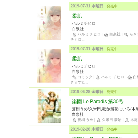
2019-07-31 水曜日
発売中
柔肌
ハルミチヒロ
白泉社
ハルミ チヒロ
|
白泉社
|
らき
チヒロ
...
2019-07-31 水曜日
発売中
柔肌
ハルミチヒロ
白泉社
コミック
|
ハルミ チヒロ
|
白
き☆すた
...
2019-06-28 金曜日
発売中
楽園 Le Paradis 第30号
蒼樹うめ/久米田康治/幾花にいろ/木
白泉社
蒼樹 うめ
|
久米田 康治
|
木尾
2019-02-28 木曜日
発売中