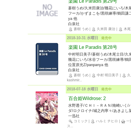
楽園 Le Paradis 第29号
蒼樹うめ/久米田康治/幾花にいろ/木
フーカ/かずまこを/黒咲練導/鶴田謙二/
ya 他
白泉社
蒼樹 うめ
|
久米田 康治
|
木尾
2018-10-31 水曜日
発売中
楽園 Le Paradis 第28号
中村明日美子/蒼樹うめ/木尾士目/久
幾花にいろ/水谷フーカ/黒咲練導/鶴田謙
位置原光Z/panpanya 他
白泉社
蒼樹 うめ
|
中村 明日美子
|
久
kashmir
...
2018-07-18 水曜日
発売中
百合姫Wildrose: 2
水野透子/ＣＨＩ－ＲＡＮ/南崎いく/
ダ/ロクロイチ/城之内寧々/あきよし
一迅社
コミック
|
ハルミ チヒロ
|
一
ス
...