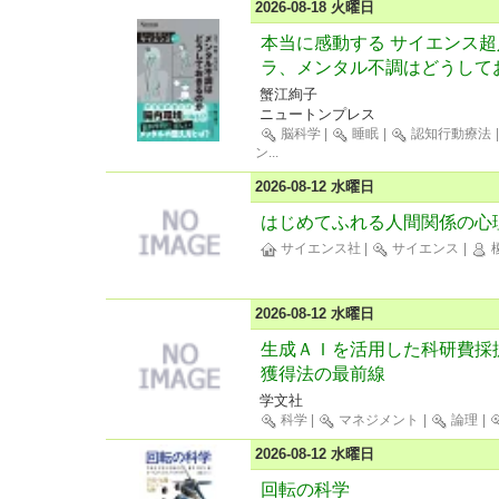
2026-08-18 火曜日
本当に感動する サイエンス超
ラ、メンタル不調はどうして
蟹江絢子
ニュートンプレス
脳科学
|
睡眠
|
認知行動療法
ン
...
2026-08-12 水曜日
はじめてふれる人間関係の心理
サイエンス社
|
サイエンス
|
2026-08-12 水曜日
生成ＡＩを活用した科研費採択
獲得法の最前線
学文社
科学
|
マネジメント
|
論理
|
2026-08-12 水曜日
回転の科学