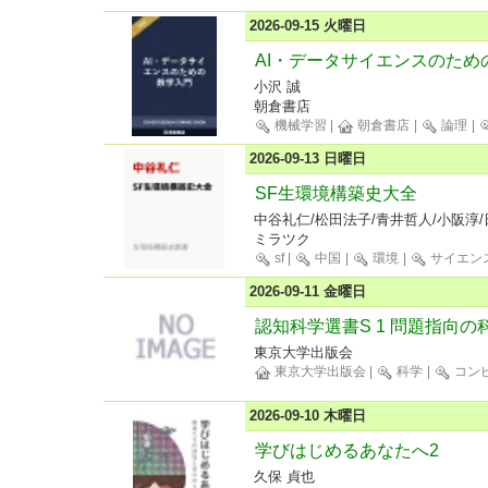
2026-09-15 火曜日
AI・データサイエンスのため
小沢 誠
朝倉書店
機械学習
|
朝倉書店
|
論理
|
2026-09-13 日曜日
SF生環境構築史大全
中谷礼仁/松田法子/青井哲人/小阪淳
ミラツク
sf
|
中国
|
環境
|
サイエン
2026-09-11 金曜日
認知科学選書S 1 問題指向の
東京大学出版会
東京大学出版会
|
科学
|
コン
2026-09-10 木曜日
学びはじめるあなたへ2
久保 貞也