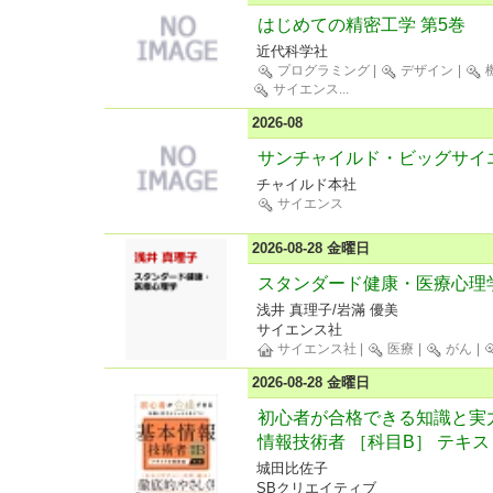
はじめての精密工学 第5巻
近代科学社
プログラミング
|
デザイン
|
サイエンス
...
2026-08
サンチャイルド・ビッグサイエン
チャイルド本社
サイエンス
2026-08-28 金曜日
スタンダード健康・医療心理
浅井 真理子/岩滿 優美
サイエンス社
サイエンス社
|
医療
|
がん
|
2026-08-28 金曜日
初心者が合格できる知識と実
情報技術者 ［科目B］ テキス
城田比佐子
SBクリエイティブ