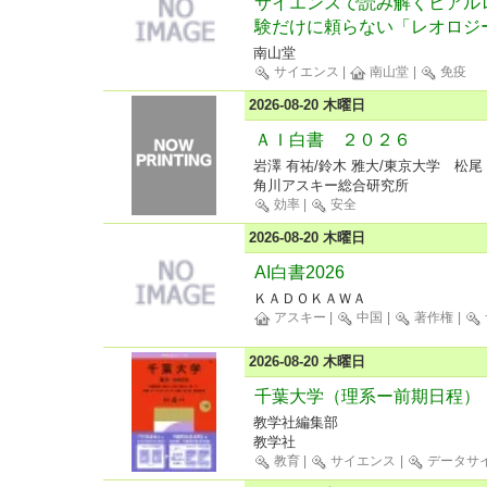
サイエンスで読み解くヒアルロ
験だけに頼らない「レオロジ
南山堂
サイエンス
|
南山堂
|
免疫
2026-08-20 木曜日
ＡＩ白書 ２０２６
岩澤 有祐/鈴木 雅大/東京大学 松
角川アスキー総合研究所
効率
|
安全
2026-08-20 木曜日
AI白書2026
ＫＡＤＯＫＡＷＡ
アスキー
|
中国
|
著作権
|
2026-08-20 木曜日
千葉大学（理系ー前期日程）
教学社編集部
教学社
教育
|
サイエンス
|
データサ