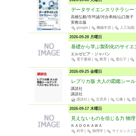
データサイエンスリテラシー 
高橋弘毅/市坪誠/河合孝純/山口敦子
実教出版
google
|
機械学習
|
人工知能
2026-09-28 月曜日
基礎から学ぶ製剤化のサイエン
エルゼビア・ジャパン
電子書籍
|
教育
|
遺伝子
|
2026-09-25 金曜日
レプリカ版 大人の図鑑シール
講談社
講談社
講談社
|
文房具
|
仏像
|
図
2026-09-17 木曜日
見えないものを信じる力 物
ＫＡＤＯＫＡＷＡ
科学
|
物理学
|
サイエンス
|