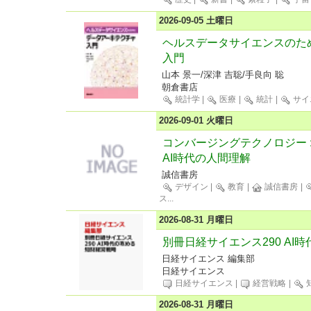
2026-09-05 土曜日
ヘルスデータサイエンスのた
入門
山本 景一/深津 吉聡/手良向 聡
朝倉書店
統計学
|
医療
|
統計
|
サイ
2026-09-01 火曜日
コンバージングテクノロジー 
AI時代の人間理解
誠信書房
デザイン
|
教育
|
誠信書房
|
ス
...
2026-08-31 月曜日
別冊日経サイエンス290 AI
日経サイエンス 編集部
日経サイエンス
日経サイエンス
|
経営戦略
|
2026-08-31 月曜日