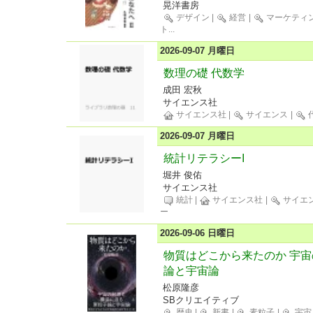
晃洋書房
デザイン
|
経営
|
マーケティ
ト
...
2026-09-07 月曜日
数理の礎 代数学
成田 宏秋
サイエンス社
サイエンス社
|
サイエンス
|
2026-09-07 月曜日
統計リテラシーI
堀井 俊佑
サイエンス社
統計
|
サイエンス社
|
サイエ
ー
2026-09-06 日曜日
物質はどこから来たのか 宇
論と宇宙論
松原隆彦
SBクリエイティブ
歴史
|
新書
|
素粒子
|
宇宙