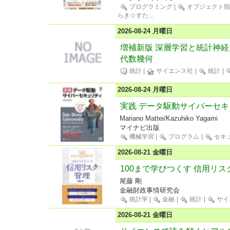
プログラミング
|
オブジェクト指
らき☆すた
...
2026-08-24 月曜日
増補新版 深層学習と統計神経力
代数幾何
統計
|
サイエンス社
|
統計
|
2026-08-24 月曜日
実践 データ駆動サイバーセ
Mariano Mattei/Kazuhiko Yagami
マイナビ出版
機械学習
|
プログラム
|
セキ
2026-08-21 金曜日
100まで学びつくす 信用リス
尾藤 剛
金融財政事情研究会
統計学
|
金融
|
統計
|
サイ
2026-08-21 金曜日