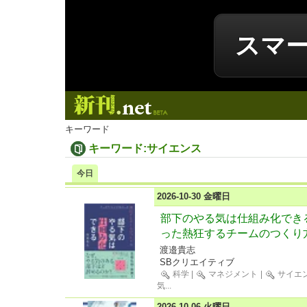
スマ
新刊.net
キーワード
キーワード:サイエンス
今日
2026-10-30 金曜日
部下のやる気は仕組み化でき
った熱狂するチームのつくり
渡邉貴志
SBクリエイティブ
科学
|
マネジメント
|
サイエ
気
...
2026-10-06 火曜日