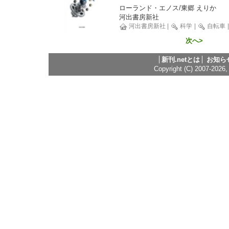
ローランド・エノス/東郷 えりか
河出書房新社
河出書房新社
|
科学
|
自転車
次へ>
新刊.netとは
お知ら
Copyright (C) 2007-2026