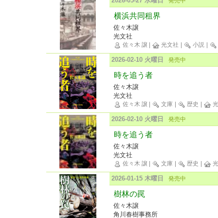
2026-05-27 水曜日
発売中
横浜共同租界
佐々木譲
光文社
佐々木 譲
|
光文社
|
小説
|
2026-02-10 火曜日
発売中
時を追う者
佐々木譲
光文社
佐々木 譲
|
文庫
|
歴史
|
光
2026-02-10 火曜日
発売中
時を追う者
佐々木譲
光文社
佐々木 譲
|
文庫
|
歴史
|
光
2026-01-15 木曜日
発売中
樹林の罠
佐々木譲
角川春樹事務所