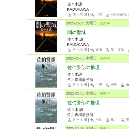
佐々木譲
KADOKAWA
佐々木 譲
|
小説
|
kadokawa
2025-11-25 火曜日
発売中
闇の聖域
佐々木 譲
KADOKAWA
佐々木 譲
|
文庫
|
角川文庫
|
2025-09-03 水曜日
発売中
佐伯警部の推理
佐々木譲
角川春樹事務所
佐々木 譲
|
小説
|
推理
|
角
2025-09-03 水曜日
発売中
佐伯警部の推理
佐々木 譲
角川春樹事務所
佐々木 譲
|
推理
|
角川
|
警
2025-07-16 水曜日
発売中