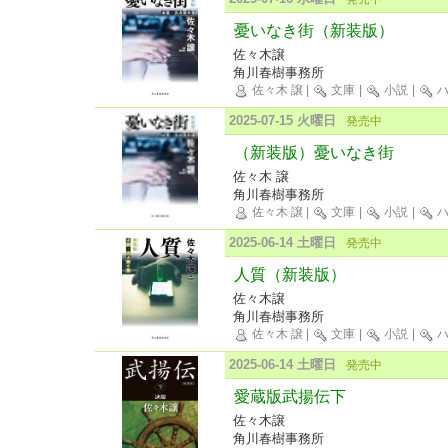
憂いなき街（新装版）
佐々木譲
角川春樹事務所
佐々木 譲
|
文庫
|
小説
|
ハ
2025-07-15 火曜日
発売中
（新装版）憂いなき街
佐々木 譲
角川春樹事務所
佐々木 譲
|
文庫
|
小説
|
ハ
2025-06-14 土曜日
発売中
人質（新装版）
佐々木譲
角川春樹事務所
佐々木 譲
|
文庫
|
小説
|
ハ
2025-06-14 土曜日
発売中
愛蔵版武揚伝下
佐々木譲
角川春樹事務所