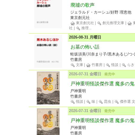
廃墟の歌声
ジェラルド・カーシュ/好野 理恵他
東京創元社
東京創元社
|
創元推理文庫
|
社
|
推理
...
2026-08-31 月曜日
お墓の怖い話
蛙坂須美/川奈まり子/黒木あるじ/つ
竹書房
文庫
|
竹書房
|
怪談
|
らき
2026-07-31 金曜日
発売中
戸神重明怪談傑作選 魔多の鬼
戸神重明
竹書房
怪談
|
味
|
昆虫
|
傑作選 
2026-07-31 金曜日
発売中
戸神重明怪談傑作選 魔多の鬼
戸神重明
竹書房