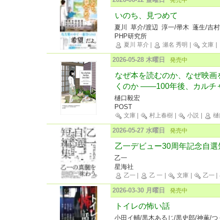
いのち、見つめて
夏川 草介/渡辺 淳一/帚木 蓬生/吉村
PHP研究所
夏川 草介
|
瀬名 秀明
|
文庫
|
2026-05-28 木曜日
発売中
なぜ本を読むのか、なぜ映画
くのか ――100年後、カル
樋口毅宏
POST
文庫
|
村上春樹
|
小説
|
樋
2026-05-27 水曜日
発売中
乙一デビュー30周年記念自選短編
乙一
星海社
乙一
|
乙 一
|
文庫
|
乙一
|
2026-03-30 月曜日
発売中
トイレの怖い話
小田イ輔/黒木あるじ/黒史郎/神薫/