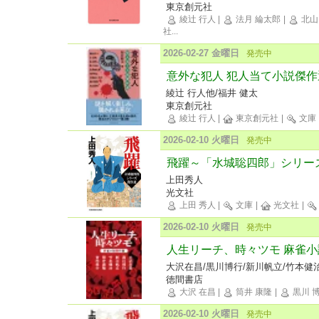
東京創元社
綾辻 行人
|
法月 綸太郎
|
北山
社
...
2026-02-27 金曜日
発売中
意外な犯人 犯人当て小説傑作
綾辻 行人他/福井 健太
東京創元社
綾辻 行人
|
東京創元社
|
文庫
2026-02-10 火曜日
発売中
飛躍～「水城聡四郎」シリー
上田秀人
光文社
上田 秀人
|
文庫
|
光文社
|
2026-02-10 火曜日
発売中
人生リーチ、時々ツモ 麻雀
大沢在昌/黒川博行/新川帆立/竹本健
徳間書店
大沢 在昌
|
筒井 康隆
|
黒川 
2026-02-10 火曜日
発売中