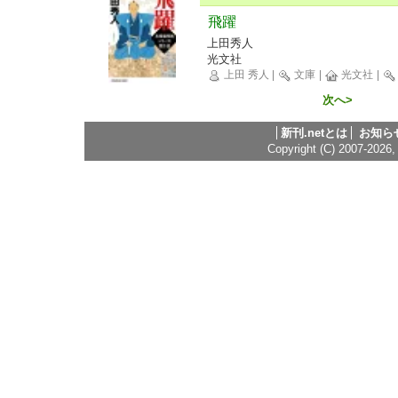
飛躍
上田秀人
光文社
上田 秀人
|
文庫
|
光文社
|
次へ>
新刊.netとは
お知ら
Copyright (C) 2007-2026