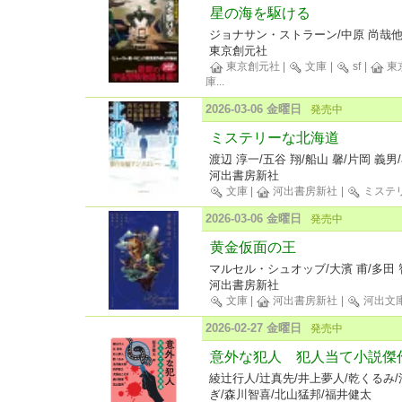
星の海を駆ける
ジョナサン・ストラーン/中原 尚哉
東京創元社
東京創元社
|
文庫
|
sf
|
東
庫
...
2026-03-06 金曜日
発売中
ミステリーな北海道
渡辺 淳一/五谷 翔/船山 馨/片岡 義男
河出書房新社
文庫
|
河出書房新社
|
ミステ
2026-03-06 金曜日
発売中
黄金仮面の王
マルセル・シュオッブ/大濱 甫/多田 
河出書房新社
文庫
|
河出書房新社
|
河出文
2026-02-27 金曜日
発売中
意外な犯人 犯人当て小説傑
綾辻行人/辻真先/井上夢人/乾くるみ
ぎ/森川智喜/北山猛邦/福井健太