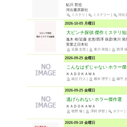
鮎川 哲也
河出書房新社
ミステリ
|
ミステリー
|
河出
2026-10-05 月曜日
大ピンチ探偵 傑作ミステリ短
逸木 裕/近藤 史恵/西澤 保彦/東川 
実業之日本社
近藤 史恵
|
東川 篤哉
|
西澤 
2026-09-25 金曜日
こんなはずじゃない ホラー傑
ＫＡＤＯＫＡＷＡ
綾辻 行人
|
櫛木 理宇
|
織守 
2026-09-25 金曜日
逃げられない ホラー傑作選
ＫＡＤＯＫＡＷＡ
牧野 修
|
澤村 伊智
|
ホラー
|
2026-09-18 金曜日