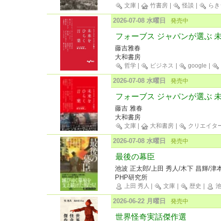
文庫
|
竹書房
|
怪談
|
らき
2026-07-08 水曜日
発売中
フォーブス ジャパンが選ぶ 
藤吉雅春
大和書房
哲学
|
ビジネス
|
google
|
2026-07-08 水曜日
発売中
フォーブス ジャパンが選ぶ 
藤吉 雅春
大和書房
文庫
|
大和書房
|
クリエイタ
2026-07-08 水曜日
発売中
最後の幕臣
池波 正太郎/上田 秀人/木下 昌輝/津本
PHP研究所
上田 秀人
|
文庫
|
歴史
|
池
2026-06-22 月曜日
発売中
世界怪奇実話傑作選