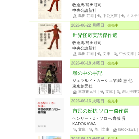
牧逸馬/島田荘司
中央公論新社
島田 荘司
|
中公文庫
|
ミステ
2026-06-22 月曜日
発売中
世界怪奇実話傑作選
牧逸馬/島田荘司
中央公論新社
島田 荘司
|
文庫
|
中公文庫
|
2026-06-18 木曜日
発売中
壜の中の手記
ジェラルド・カーシュ/西崎 憲 他
東京創元社
東京創元社
|
文庫
|
創元推理
2026-06-16 火曜日
発売中
市民の反抗 ソロー傑作選
ヘンリー・D・ソロー/齊藤 昇
KADOKAWA
文庫
|
角川文庫
|
kadokawa
|
2026-06-12 金曜日
発売中