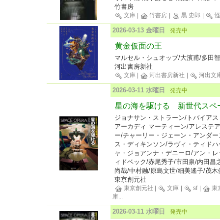
竹書房
文庫
|
竹書房
|
黒 史郎
|
怪
2026-03-13 金曜日
発売中
黄金仮面の王
マルセル・シュオッブ/大濱甫/多田智
河出書房新社
文庫
|
河出書房新社
|
河出文
2026-03-11 水曜日
発売中
星の海を駆ける 新世代スペ
ジョナサン・ストラーン/トバイアス
アーカディ マーティーン/アレステア
ー/チャーリー・ジェーン・アンダー
ス・ディキンソン/ラヴィ・ティドハ
ャ・ジョアンナ・デニーロ/アン・レッ
ィドベック/赤尾秀子/市田泉/内田昌之
尚哉/中村融/原島文世/細美遙子/茂木
東京創元社
東京創元社
|
文庫
|
sf
|
東
庫
...
2026-03-11 水曜日
発売中