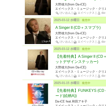
大野雄大(from Da-iCE)
エイベックス・ミュージック・クリエ
けいおん
|
エイベックス
|
da-
2025-03-12 水曜日
発売中
A Singer II (CD＋スマプラ)
大野雄大(from Da-iCE)
エイベックス・ミュージック・クリエ
けいおん
|
エイベックス
|
da-
2025-03-12 水曜日
発売中
【先着特典】A Singer II (C
ットデザインステッカー)
大野雄大(from Da-iCE)
エイベックス・ミュージック・クリエ
けいおん
|
エイベックス
|
da-
2025-01-15 水曜日
発売中
【先着特典】FUNKEYS (C
ード(絵柄A))
Da-iCE feat.和田アキ子
エイベックス・ミュージック・クリエ