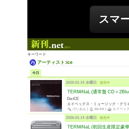
スマ
新刊.net
キーワード
アーティスト:ice
今日
2026-01-14 水曜日
発売中
TERMiNaL (通常盤 CD＋2Blu-
Da-iCE
エイベックス・ミュージック・クリエ
けいおん
|
da-ice
|
エイベッ
2026-01-14 水曜日
発売中
TERMiNaL (初回生産限定豪華