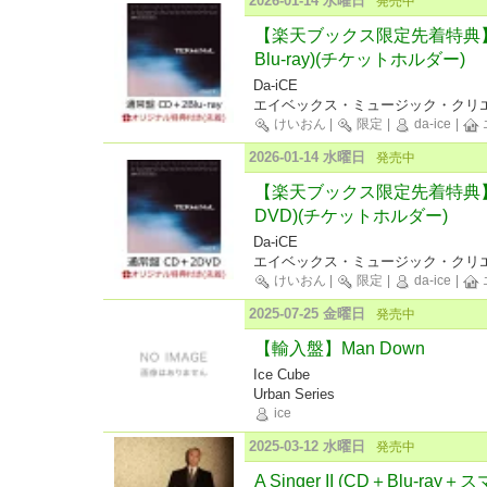
2026-01-14 水曜日
発売中
【楽天ブックス限定先着特典】TE
Blu-ray)(チケットホルダー)
Da-iCE
エイベックス・ミュージック・クリエ
けいおん
|
限定
|
da-ice
|
2026-01-14 水曜日
発売中
【楽天ブックス限定先着特典】TE
DVD)(チケットホルダー)
Da-iCE
エイベックス・ミュージック・クリエ
けいおん
|
限定
|
da-ice
|
2025-07-25 金曜日
発売中
【輸入盤】Man Down
Ice Cube
Urban Series
ice
2025-03-12 水曜日
発売中
A Singer II (CD＋Blu-ray＋