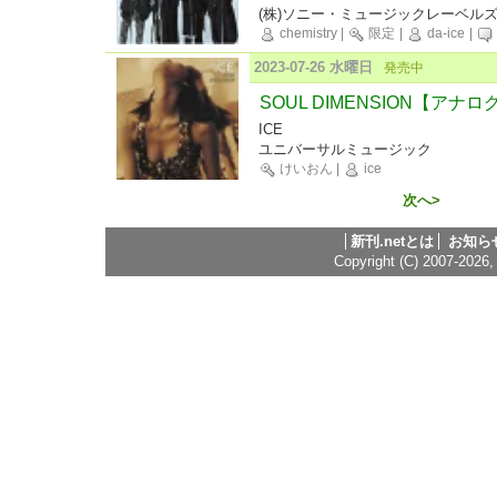
(株)ソニー・ミュージックレーベル
chemistry
|
限定
|
da-ice
|
2023-07-26 水曜日
発売中
SOUL DIMENSION【アナロ
ICE
ユニバーサルミュージック
けいおん
|
ice
次へ>
新刊.netとは
お知ら
Copyright (C) 2007-2026