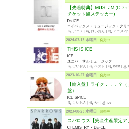
【先着特典】MUSi-aM (CD＋
チケット風ステッカー)
Da-iCE
エイベックス・ミュージック・クリエ
アニメ
|
けいおん
|
アニメ op
2024-03-13 水曜日
発売中
THIS IS ICE
ICE
ユニバーサルミュージック
けいおん
|
ベスト
|
best
|
i
2023-10-27 金曜日
発売中
【輸入盤】ライク．．．？（
盤）
ICE SPICE
けいおん
|
+/-
|
ice
2023-08-23 水曜日
発売中
スパロウズ【完全生産限定ア
CHEMISTRY × Da-iCE