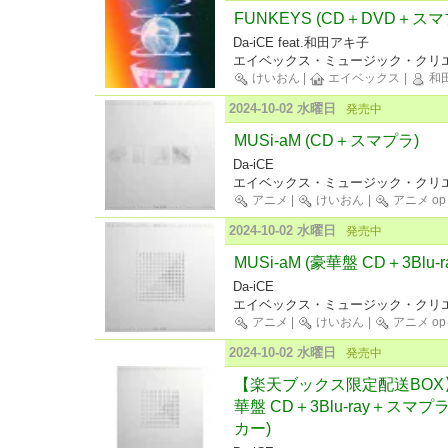
FUNKEYS (CD＋DVD＋スマ
Da-iCE feat.和田アキ子
エイベックス・ミュージック・クリエ
けいおん
|
エイベックス
|
和田
2024-10-02 水曜日
発売中
MUSi-aM (CD＋スマプラ)
Da-iCE
エイベックス・ミュージック・クリエ
アニメ
|
けいおん
|
アニメ op
2024-10-02 水曜日
発売中
MUSi-aM (豪華盤 CD＋3Blu
Da-iCE
エイベックス・ミュージック・クリエ
アニメ
|
けいおん
|
アニメ op
2024-10-02 水曜日
発売中
【楽天ブックス限定配送BOX】【
華盤 CD＋3Blu-ray＋スマ
カー)