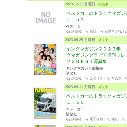
2023-12-11 月曜日
発売中
ベストカーのトラックマガジ
Ｌ．５１
ベストカー
講談社
|
雑誌
|
自動車
|
行
2023-09-25 月曜日
発売中
ヤングマガジン２０２３年 
グマガジングラビア増刊プレ
２２ＢＥＳＴ写真集
ヤングマガジン編集部
講談社
講談社
|
このミス
|
写真集
|
2023-09-11 月曜日
発売中
ベストカーのトラックマガジ
Ｌ．５０
ベストカー
講談社
講談社
|
電子書籍
|
雑誌
|