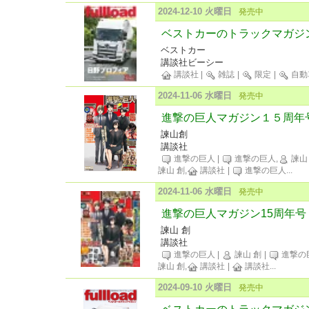
2024-12-10 火曜日
発売中
ベストカーのトラックマガジンful
ベストカー
講談社ビーシー
講談社
|
雑誌
|
限定
|
自動
2024-11-06 水曜日
発売中
進撃の巨人マガジン１５周年
諫山創
講談社
進撃の巨人
|
進撃の巨人,
諫山
諫山 創,
講談社
|
進撃の巨人
...
2024-11-06 水曜日
発売中
進撃の巨人マガジン15周年号
諫山 創
講談社
進撃の巨人
|
諫山 創
|
進撃の
諫山 創,
講談社
|
講談社
...
2024-09-10 火曜日
発売中