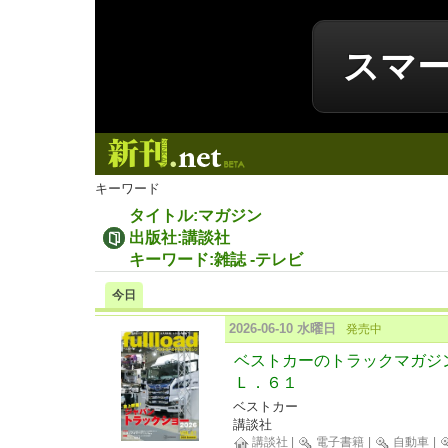
スマ
新刊.net
キーワード
タイトル:マガジン
出版社:講談社
キーワード:雑誌 -テレビ
今日
2026-06-10 水曜日
発売中
ベストカーのトラックマガジ
Ｌ．６１
ベストカー
講談社
講談社
|
電子書籍
|
自動車
|