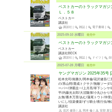
ベストカーのトラックマガジ
Ｌ．５８
ベストカー
講談社
講談社
|
雑誌
|
電子書籍
|
2025-09-10 水曜日
発売中
ベストカーのトラックマガジンful
ベストカー
講談社BECK
講談社
|
雑誌
|
ドイツ
|
自
2025-07-28 月曜日
発売中
ヤングマガジン 2025年35号 [
松本光司/南勝久/岡本倫/花沢健吾/二
の/系山冏/鹿成トクサク/無敵ソーダ
ーパー/津覇圭一/上月亮/草下シンヤ/
平/内藤光太郎/大沼隆揮/小丸ひかり/
お無/雁木万里/あむ/蓮尾トウト/仲里
いにし/信楽優楽/ずり騎士/夜行虫/
講談社
花沢 健吾
|
岡本 倫
|
安部 真