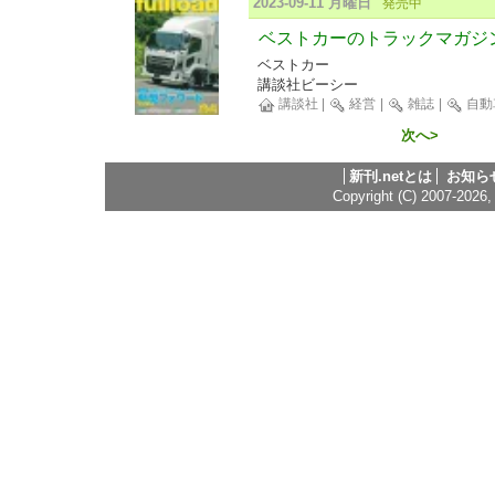
2023-09-11 月曜日
発売中
ベストカーのトラックマガジンful
ベストカー
講談社ビーシー
講談社
|
経営
|
雑誌
|
自動
次へ>
新刊.netとは
お知ら
Copyright (C) 2007-2026