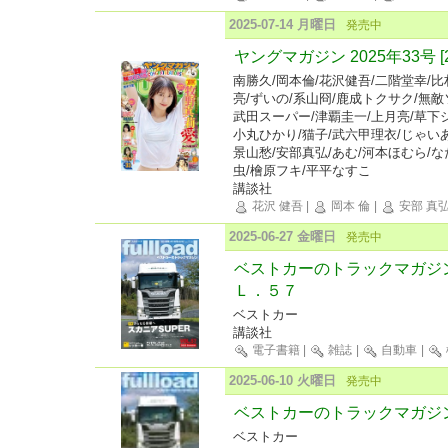
2025-07-14 月曜日
発売中
ヤングマガジン 2025年33号 [
南勝久/岡本倫/花沢健吾/二階堂幸/比
亮/ずいの/系山冏/鹿成トクサク/無
武田スーパー/津覇圭一/上月亮/草下シ
小丸ひかり/猫子/武六甲理衣/じゃいあ
景山愁/安部真弘/あむ/河本ほむら/な
虫/檜原フキ/平平なすこ
講談社
花沢 健吾
|
岡本 倫
|
安部 真
2025-06-27 金曜日
発売中
ベストカーのトラックマガジ
Ｌ．５７
ベストカー
講談社
電子書籍
|
雑誌
|
自動車
|
2025-06-10 火曜日
発売中
ベストカーのトラックマガジンful
ベストカー