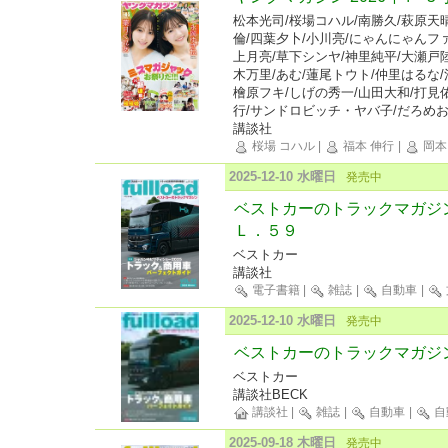
松本光司/桜場コハル/南勝久/萩原天晴
倫/四葉夕卜/小川亮/にゃんにゃんフ
上月亮/草下シンヤ/神里純平/大瀬戸陸
木万里/あむ/蓮尾トウト/仲里はるな/
檜原フキ/しげの秀一/山田大和/打見
行/サンドロビッチ・ヤバ子/だろめ
講談社
桜場 コハル
|
福本 伸行
|
岡本
2025-12-10 水曜日
発売中
ベストカーのトラックマガジ
Ｌ．５９
ベストカー
講談社
電子書籍
|
雑誌
|
自動車
|
2025-12-10 水曜日
発売中
ベストカーのトラックマガジンful
ベストカー
講談社BECK
講談社
|
雑誌
|
自動車
|
自
2025-09-18 木曜日
発売中