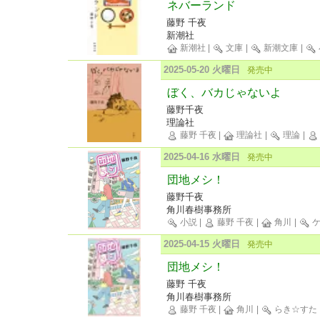
ネバーランド
藤野 千夜
新潮社
新潮社
|
文庫
|
新潮文庫
|
2025-05-20 火曜日
発売中
ぼく、バカじゃないよ
藤野千夜
理論社
藤野 千夜
|
理論社
|
理論
|
2025-04-16 水曜日
発売中
団地メシ！
藤野千夜
角川春樹事務所
小説
|
藤野 千夜
|
角川
|
ケ
2025-04-15 火曜日
発売中
団地メシ！
藤野 千夜
角川春樹事務所
藤野 千夜
|
角川
|
らき☆すた