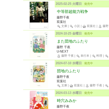
2025-02-25 火曜日
発売中
中等部超能力戦争
藤野千夜
双葉社
文庫
|
小説
|
双葉社
|
藤野
2024-10-25 金曜日
発売中
また団地のふたり
藤野 千夜
U-NEXT
藤野 千夜
|
単行本
|
料理
|
2024-07-10 水曜日
発売中
団地のふたり
藤野千夜
双葉社
文庫
|
双葉社
|
藤野 千夜
|
2024-03-13 水曜日
発売中
時穴みみか
藤野千夜