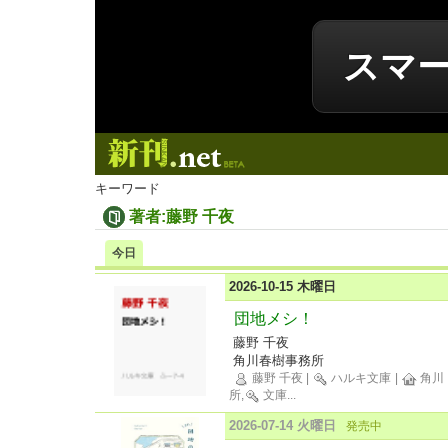
スマ
新刊.net
キーワード
著者:藤野 千夜
今日
2026-10-15 木曜日
団地メシ！
藤野 千夜
角川春樹事務所
藤野 千夜
|
ハルキ文庫
|
角川
所,
文庫
...
2026-07-14 火曜日
発売中