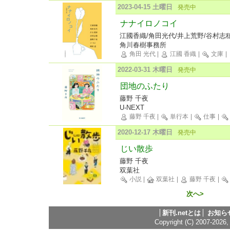
2023-04-15 土曜日
発売中
ナナイロノコイ
江國香織/角田光代/井上荒野/谷村志
角川春樹事務所
角田 光代
|
江國 香織
|
文庫
|
2022-03-31 木曜日
発売中
団地のふたり
藤野 千夜
U-NEXT
藤野 千夜
|
単行本
|
仕事
|
2020-12-17 木曜日
発売中
じい散歩
藤野 千夜
双葉社
小説
|
双葉社
|
藤野 千夜
|
次へ>
新刊.netとは
お知ら
Copyright (C) 2007-2026