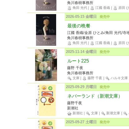
角川春樹事務所
角田 光代
|
江國 香織
|
原田 
2026-05-15 金曜日
発売中
最後の晩餐
江國 香織/金原 ひとみ/角田 光代/寺
角川春樹事務所
角田 光代
|
江國 香織
|
原田 
2025-11-14 金曜日
発売中
ルート225
藤野 千夜
角川春樹事務所
文庫
|
藤野 千夜
|
ハルキ文庫
2025-09-29 月曜日
発売中
ネバーランド（新潮文庫）
藤野千夜
新潮社
新潮社
|
文庫
|
新潮文庫
|
2025-09-27 土曜日
発売中