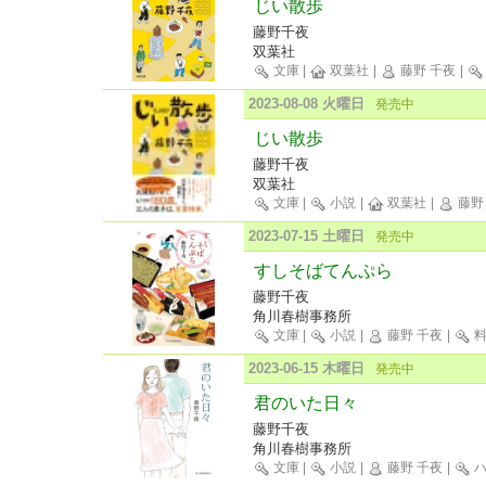
じい散歩
藤野千夜
双葉社
文庫
|
双葉社
|
藤野 千夜
|
2023-08-08 火曜日
発売中
じい散歩
藤野千夜
双葉社
文庫
|
小説
|
双葉社
|
藤野
2023-07-15 土曜日
発売中
すしそばてんぷら
藤野千夜
角川春樹事務所
文庫
|
小説
|
藤野 千夜
|
料
2023-06-15 木曜日
発売中
君のいた日々
藤野千夜
角川春樹事務所
文庫
|
小説
|
藤野 千夜
|
ハ