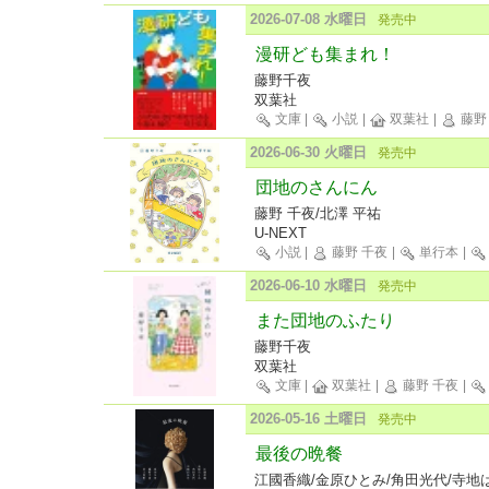
2026-07-08 水曜日
発売中
漫研ども集まれ！
藤野千夜
双葉社
文庫
|
小説
|
双葉社
|
藤野
2026-06-30 火曜日
発売中
団地のさんにん
藤野 千夜/北澤 平祐
U-NEXT
小説
|
藤野 千夜
|
単行本
|
2026-06-10 水曜日
発売中
また団地のふたり
藤野千夜
双葉社
文庫
|
双葉社
|
藤野 千夜
|
2026-05-16 土曜日
発売中
最後の晩餐
江國香織/金原ひとみ/角田光代/寺地