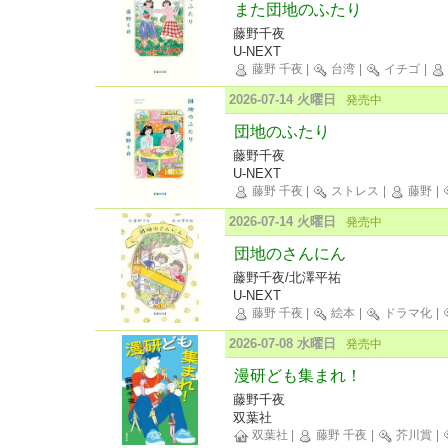
また団地のふたり
藤野千夜
U-NEXT
藤野 千夜
|
台湾
|
イチゴ
|
2026-07-14 火曜日
発売中
団地のふたり
藤野千夜
U-NEXT
藤野 千夜
|
ストレス
|
藤野
|
2026-07-14 火曜日
発売中
団地のさんにん
藤野千夜/北澤平祐
U-NEXT
藤野 千夜
|
絵本
|
ドラマ化
|
2026-07-08 水曜日
発売中
漫研ども集まれ！
藤野千夜
双葉社
双葉社
|
藤野 千夜
|
芥川賞
|