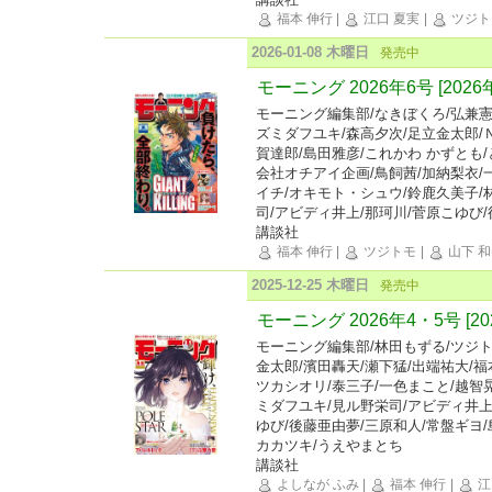
福本 伸行
|
江口 夏実
|
ツジト
2026-01-08 木曜日
発売中
モーニング 2026年6号 [202
モーニング編集部/なきぼくろ/弘兼憲
ズミダフユキ/森高夕次/足立金太郎/
賀達郎/島田雅彦/これかわ かずとも/
会社オチアイ企画/鳥飼茜/加納梨衣/
イチ/オキモト・シュウ/鈴鹿久美子/
司/アビディ井上/那珂川/菅原こゆび
講談社
福本 伸行
|
ツジトモ
|
山下 
2025-12-25 木曜日
発売中
モーニング 2026年4・5号 [2
モーニング編集部/林田もずる/ツジト
金太郎/濱田轟天/瀬下猛/出端祐大/福
ツカシオリ/泰三子/一色まこと/越智
ミダフユキ/見ル野栄司/アビディ井上
ゆび/後藤亜由夢/三原和人/常盤ギヨ/
カカツキ/うえやまとち
講談社
よしなが ふみ
|
福本 伸行
|
江