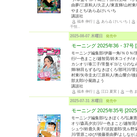
由夢/三原和人/久正人/東直輝/山村東
やまとち/あらゐけいいち
講談社
福本 伸行
|
あらゐ けいいち
|
千恒
...
2025-08-07 木曜日
発売中
モーニング 2025年36・37号 
モーニング編集部/伊藤一角/ＮＯＮ/
行/一色まこと/越智晃/鈴木コイチ/
カシオリ/泰三子/常盤ギヨ/とりのなん
輝/林田もずる/なきぼくろ/那珂川/菅
村東/矢寺圭太/三原和人/奥山響介/後
部太郎/小菊路よう
講談社
福本 伸行
|
江口 夏実
|
一色 
2025-07-31 木曜日
発売中
モーニング 2025年35号 [202
モーニング編集部/なきぼくろ/弘兼憲
オリ/森高夕次/川/一色まこと/越智晃
シュウ/鈴鹿久美子/須賀達郎/見ル野
川/菅原こゆび/後藤亜由夢/よしなが