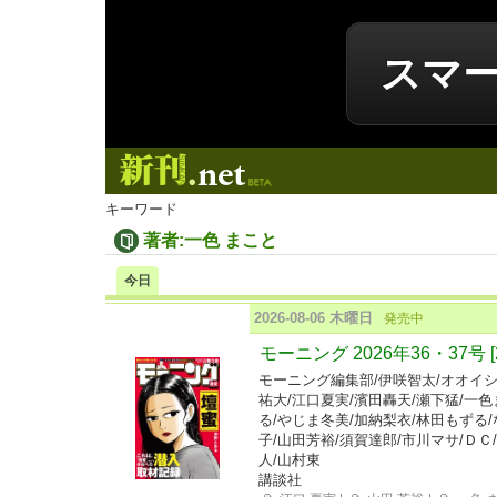
スマ
新刊.net
キーワード
著者:一色 まこと
今日
2026-08-06 木曜日
発売中
モーニング 2026年36・37号 
モーニング編集部/伊咲智太/オオイシ
祐大/江口夏実/濱田轟天/瀬下猛/一色
る/やじま冬美/加納梨衣/林田もずる
子/山田芳裕/須賀達郎/市川マサ/ＤＣ
人/山村東
講談社