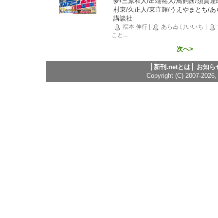
夢/三原和人/出端祐大/鳥飼茜/須賀達
村東/久正人/東直輝/うえやまとち/
講談社
福本 伸行
|
あらゐ けいいち
|
こと
...
次へ>
新刊.netとは
お知ら
Copyright (C) 2007-2026