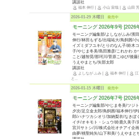
講談社
福本 伸行
|
小山 宙哉
|
山田 
2026-01-29 木曜日
発売中
モーニング 2026年9号 [202
モーニング編集部/よしながふみ/濱田
伸行/林田もずる/出端祐大/鳥飼茜/小
イズミダフユキ/とりのなん子/鈴木コ
子/やじま冬美/島田雅彦/これかわ か
こと/越智晃/那珂川/菅原こゆび/後藤
うえやまとち/矢部太郎
講談社
よしなが ふみ
|
福本 伸行
|
江
と
...
2026-01-15 木曜日
発売中
モーニング 2026年7号 [202
モーニング編集部/やじま冬美/ツジト
夕次/足立金太郎/鳥飼茜/福本伸行/伊
郎/ハナツカシオリ/加納梨衣/なきぼ
イチ/オキモト・シュウ/鈴鹿久美子/
宮川サトシ/川/株式会社オチアイ企画
由夢/桃聖純矢/山下和美/うえやまと
講談社