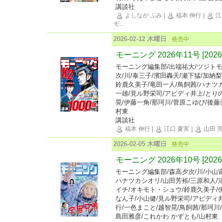
講談社
よしなが ふみ
|
福本 伸行
|
江
モ
...
2026-02-12 木曜日
発売中
モーニング 2026年11号 [202
モーニング編集部/出端祐大/ツジトモ
次/川/泰三子/濱田轟天/瀬下猛/加納
鈴鹿久美子/竜田一人/鳥飼茜/ハナツ
一雄/見ル野栄司/アビディ井上/とり
晃/伊藤一角/那珂川/菅原こゆび/後藤
村東
講談社
福本 伸行
|
江口 夏実
|
山田 
2026-02-05 木曜日
発売中
モーニング 2026年10号 [20
モーニング編集部/森高夕次/川/小山宙
ハナツカシオリ/山田芳裕/三原和人/
イチ/オキモト・シュウ/鈴鹿久美子/
なん子/小山健/見ル野栄司/アビディ
行/一色まこと/越智晃/鳥飼茜/那珂川
島田雅彦/これかわ かずとも/山村東