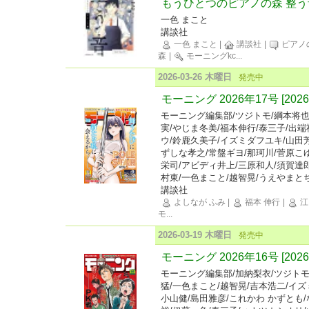
もうひとつのピアノの森 整う
一色 まこと
講談社
一色 まこと
|
講談社
|
ピアノ
森
|
モーニングkc
...
2026-03-26 木曜日
発売中
モーニング 2026年17号 [202
モーニング編集部/ツジトモ/綱本将也
実/やじま冬美/福本伸行/泰三子/出
ウ/鈴鹿久美子/イズミダフユキ/山田
ずしな孝之/常盤ギヨ/那珂川/菅原こ
栄司/アビディ井上/三原和人/須賀達郎
村東/一色まこと/越智晃/うえやまと
講談社
よしなが ふみ
|
福本 伸行
|
江
モ
...
2026-03-19 木曜日
発売中
モーニング 2026年16号 [202
モーニング編集部/加納梨衣/ツジトモ
猛/一色まこと/越智晃/吉本浩二/イズ
小山健/島田雅彦/これかわ かずとも