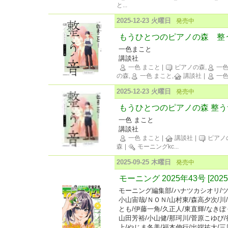
と
...
2025-12-23 火曜日
発売中
もうひとつのピアノの森 整
一色まこと
講談社
一色 まこと
|
ピアノの森,
一色
の森,
一色 まこと,
講談社
|
一色
2025-12-23 火曜日
発売中
もうひとつのピアノの森 整う
一色 まこと
講談社
一色 まこと
|
講談社
|
ピアノ
森
|
モーニングkc
...
2025-09-25 木曜日
発売中
モーニング 2025年43号 [202
モーニング編集部/ハナツカシオリ/ツ
小山宙哉/ＮＯＮ/山村東/森高夕次/川
とも/伊藤一角/久正人/東直輝/なきぼ
山田芳裕/小山健/那珂川/菅原こゆび
上/やじま冬美/福本伸行/出端祐大/三