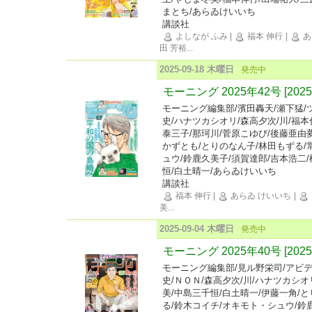
まとち/あらゐけいいち
講談社
よしなが ふみ
|
福本 伸行
|
あ
田 芳裕
...
2025-09-18 木曜日
発売中
モーニング 2025年42号 [202
モーニング編集部/濱田轟天/瀬下猛/
史/ハナツカシオリ/森高夕次/川/福本
泰三子/那珂川/菅原こゆび/後藤亜由
かずとも/とりのなん子/林田もずる/
ュウ/鈴鹿久美子/須賀達郎/吉本浩二
恒/白土晴一/あらゐけいいち
講談社
福本 伸行
|
あらゐ けいいち
|
美
...
2025-09-04 木曜日
発売中
モーニング 2025年40号 [20
モーニング編集部/見ル野栄司/アビデ
史/ＮＯＮ/森高夕次/川/ハナツカシオ
美/中島三千恒/白土晴一/伊藤一角/
る/鈴木コイチ/オキモト・シュウ/鈴