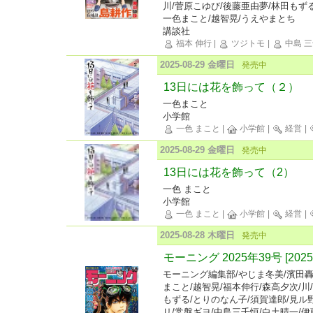
川/菅原こゆび/後藤亜由夢/林田もずる
一色まこと/越智晃/うえやまとち
講談社
福本 伸行
|
ツジトモ
|
中島 
2025-08-29 金曜日
発売中
13日には花を飾って（２）
一色まこと
小学館
一色 まこと
|
小学館
|
経営
|
2025-08-29 金曜日
発売中
13日には花を飾って（2）
一色 まこと
小学館
一色 まこと
|
小学館
|
経営
|
2025-08-28 木曜日
発売中
モーニング 2025年39号 [202
モーニング編集部/やじま冬美/濱田轟
まこと/越智晃/福本伸行/森高夕次/川
もずる/とりのなん子/須賀達郎/見ル
リ/常盤ギヨ/中島三千恒/白土晴一/伊