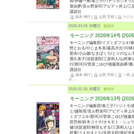
裕/伊藤一角/泰三子/ハナツカシオリ/
亜由夢/見ル野栄司/アビディ井上/三
講談社
福本 伸行
|
山田 芳裕
|
ツジト
2026-03-05 木曜日
発売中
モーニング 2026年14号 [20
モーニング編集部/イズミダフユキ/泰
野とおる/やじま冬美/森高夕次/川/林
梨衣/小山健/なきぼくろ/とりのなん
鹿久美子/須賀達郎/三原和人/山村東
行/那珂川/菅原こゆび/後藤亜由夢/
講談社
福本 伸行
|
山田 芳裕
|
一色 
子
...
2026-02-26 木曜日
発売中
モーニング 2026年13号 [202
モーニング編集部/泰三子/ツジトモ/
と/越智晃/見ル野栄司/アビディ井上/
ミダフユキ/那珂川/菅原こゆび/後藤
田芳裕/鈴木コイチ/オキモト・シュウ
健/須賀達郎/林田もずる/三原和人/よ
村東/うえやまとち/矢部太郎/座紀光