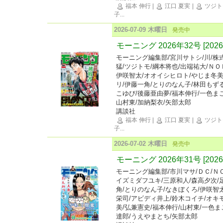
福本 伸行
|
江口 夏実
|
ツジト
子
...
2026-07-09 木曜日
発売中
モーニング 2026年32号 [20
モーニング編集部/宮川サトシ/川/株
猛/ツジトモ/綱本将也/出端祐大/ＮＯ
伊咲智太/オオイシヒロト/やじま冬美
リ/伊藤一角/とりのなん子/林田もずる
こゆび/後藤亜由夢/福本伸行/一色まこ
山村東/加納梨衣/矢部太郎
講談社
福本 伸行
|
江口 夏実
|
ツジト
子
...
2026-07-02 木曜日
発売中
モーニング 2026年31号 [20
モーニング編集部/市川マサ/ＤＣ/ＮＯ
イズミダフユキ/三原和人/森高夕次/
角/とりのなん子/なきぼくろ/伊咲智
栄司/アビディ井上/鈴木コイチ/オキ
美/弘兼憲史/福本伸行/山村東/一色ま
達郎/うえやまとち/矢部太郎