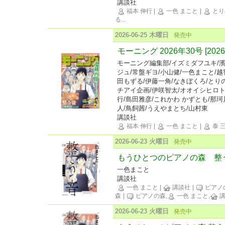
講談社
福本 伸行
|
一色 まこと
|
とり
る
...
2026-06-25 木曜日
発売中
モーニング 2026年30号 [202
モーニング編集部/イズミダフユキ/濱
ジュ/常盤ギヨ/小山健/一色まこと/越
田もずる/伊藤一角/なきぼくろ/とり
チアイ企画/伊咲智太/オオイシヒロト
行/島田雅彦/これかわ かずとも/那珂
人/鳥飼茜/うえやまとち/山村東
講談社
福本 伸行
|
一色 まこと
|
泰 
2026-06-23 火曜日
発売中
もうひとつのピアノの森 整
一色まこと
講談社
一色 まこと
|
講談社
|
ピアノ
森
|
ピアノの森,
一色 まこと,
講
2026-06-23 火曜日
発売中