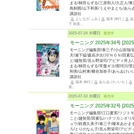
まる/林田もずる/三原和人/久正人/東
鳥飼茜/山下和美/うえやまとち/あら
講談社
よしなが ふみ
|
福本 伸行
|
あ
下 和美
...
2025-07-24 木曜日
発売中
モーニング 2025年34号 [202
モーニング編集部/泰三子/小山宙哉/
天/瀬下猛/森高夕次/川/ＮＯＮ/田素
と/越智晃/見ル野栄司/アビディ井上
まる/林田もずる/常盤ギヨ/那珂川/菅
和美/山村東/横谷加奈子/あらゐけい
講談社
福本 伸行
|
あらゐ けいいち
|
美
...
2025-07-10 木曜日
発売中
モーニング 2025年32号 [202
モーニング編集部/江口夏実/ツジトモ
こと/越智晃/田素弘/ハナツカシオリ
ュウ/鈴鹿久美子/泰三子/榎本あかま
ろ/とりのなん子/見ル野栄司/アビデ