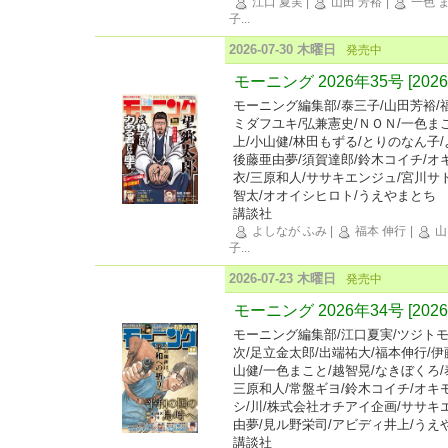
江口 夏実
|
山田 芳裕
|
一色 
子
...
2026-07-30 木曜日
発売中
モーニング 2026年35号 [202
モーニング編集部/泰三子/山田芳裕/
ミダフユキ/弘兼憲史/ＮＯＮ/一色ま
上/小山健/林田もずる/とりのなん子/
後藤亜由夢/須賀達郎/鈴木コイチ/オ
衣/三原和人/ササキエンジュ/宮川サ
智太/オオイシヒロト/うえやまとち
講談社
よしなが ふみ
|
福本 伸行
|
山
子
...
2026-07-23 木曜日
発売中
モーニング 2026年34号 [202
モーニング編集部/江口夏実/ツジトモ
次/足立金太郎/出端祐大/福本伸行/伊
山健/一色まこと/越智晃/なきぼくろ/
三原和人/常盤ギヨ/鈴木コイチ/オキ
シ/川/株式会社オチアイ企画/ササキ
由夢/見ル野栄司/アビディ井上/うえ
講談社