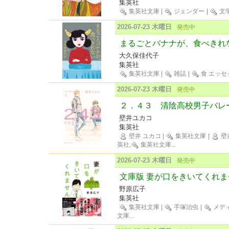
集英社
集英社文庫
|
ジェンダー
|
文
2026-07-23 木曜日
発売中
まるごとバナナが、食べきれ
大久保佳代子
集英社
集英社文庫
|
雑誌
|
食 エッセ
2026-07-23 木曜日
発売中
２．４３ 清陰高校男子バレー部 
壁井ユカコ
集英社
壁井 ユカコ
|
集英社文庫
|
壁
英社,
集英社文庫
...
2026-07-23 木曜日
発売中
文庫版 妻が口をきいてくれま
野原広子
集英社
集英社文庫
|
手塚治虫
|
メデ
文庫
...