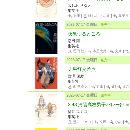
ほしお さなえ
集英社
文庫
|
ほしお さなえ
|
集英社
2026-07-17 金曜日
発売中
夜果つるところ
恩田 陸
集英社
恩田 陸
|
本屋大賞
|
文庫
|
2026-07-17 金曜日
発売中
走馬灯交差点
西澤 保彦
集英社
西澤 保彦
|
文庫
|
sf
|
ミス
2026-07-17 金曜日
発売中
2.43 清陰高校男子バレー部 next 
壁井 ユカコ
集英社
壁井 ユカコ
|
文庫
|
小説
|