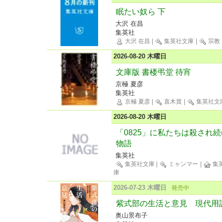
眠たい奴ら 下
大沢 在昌
集英社
大沢 在昌
|
集英社文庫
|
宗教
2026-08-20 木曜日
文庫版 書楼弔堂 待宵
京極 夏彦
集英社
京極 夏彦
|
直木賞
|
集英社文
2026-08-20 木曜日
「0825」に私たちは殺され
物語
集英社
集英社文庫
|
ミャンマー
|
集英
庫
2026-07-23 木曜日
発売中
紫式部の生活と意見 現代用
奥山景布子