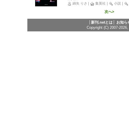
綿矢 りさ
|
集英社
|
小説
|
次へ>
新刊.netとは
お知ら
Copyright (C) 2007-2026