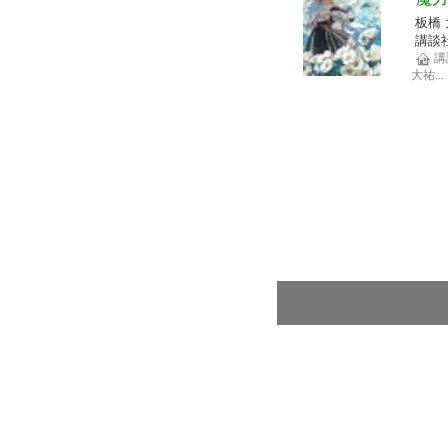
板橋
講談
講
大祐
...