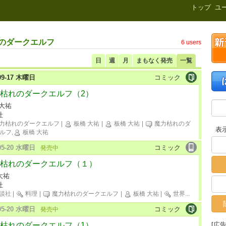
新刊.net
トップ
ユ
れのダークエルフ
6 users
日
週
月
まもなく発売
一覧
-09-17 木曜日
コミック
枯れのダークエルフ（2）
 大祐
社
力枯れのダークエルフ
|
板橋 大祐
|
板橋 大祐
|
魔力枯れのダ
表
ルフ,
板橋 大祐
-05-20 水曜日
コミック
発売中
枯れのダークエルフ（１）
大祐
社
談社
|
料理
|
魔力枯れのダークエルフ
|
板橋 大祐
|
世界
...
-05-20 水曜日
コミック
発売中
枯れのダークエルフ（1）
[広告