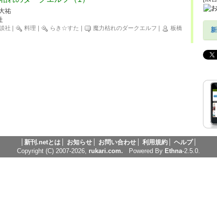
 大祐
社
談社
|
料理
|
らき☆すた
|
魔力枯れのダークエルフ
|
板橋
新
新刊.netとは
お知らせ
お問い合わせ
利用規約
ヘルプ
Copyright (C) 2007-2026,
rukari.com.
Powered By
Ethna
-2.5.0.