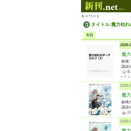
キーワード
タイトル:魔力枯
今日
2026
魔力
板橋
講談
魔
ークエ
2026
魔力
板橋
講談
講
2026
魔力