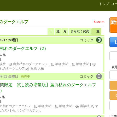
新刊.net
トップ
ユ
れのダークエルフ
6 users
日
週
月
まもなく発売
一覧
-09-17 木曜日
コミック
枯れのダークエルフ（2）
 大祐
社
談社
|
魔力枯れのダークエルフ
|
板橋 大祐
|
板橋 大祐
|
表
れのダークエルフ,
板橋 大祐
-07-31 金曜日
コミック
発売中
間限定 試し読み増量版】魔力枯れのダークエルフ
）
大祐
社
力枯れのダークエルフ
|
板橋 大祐
|
板橋 大祐
|
講談社,
ヤ
ガジン
|
ヤングマガジン
...
[広告