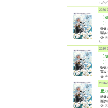
れのダ
2026
【期
（１
板橋
講談
講
社
...
2026
【期
（１
板橋
講談
講
2026
魔力
板橋
講談
講