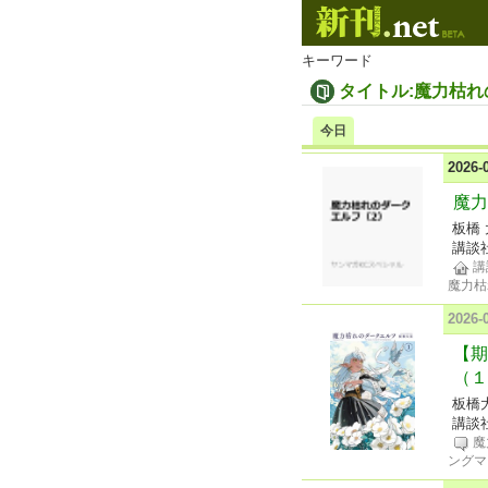
キーワード
タイトル:魔力枯
今日
2026
魔力
板橋
講談
講
魔力枯
2026
【期
（１
板橋
講談
魔
ングマ