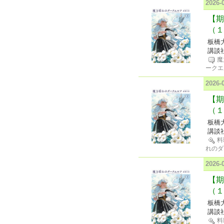
2026
【期
（１
板橋
講談
魔
ークエ
2026
【期
（１
板橋
講談
料
れのダ
2026
【期
（１
板橋
講談
料