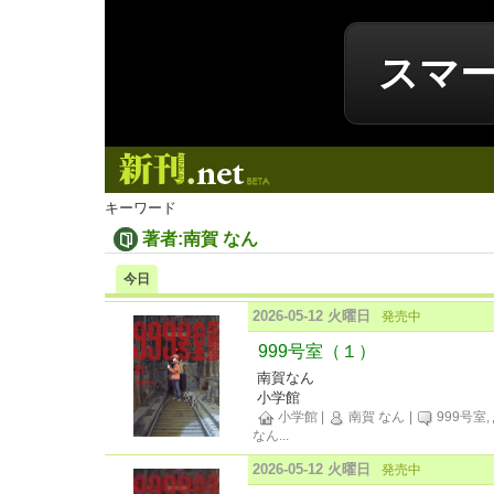
スマ
新刊.net
キーワード
著者:南賀 なん
今日
2026-05-12 火曜日
発売中
999号室（１）
南賀なん
小学館
小学館
|
南賀 なん
|
999号室,
なん
...
2026-05-12 火曜日
発売中