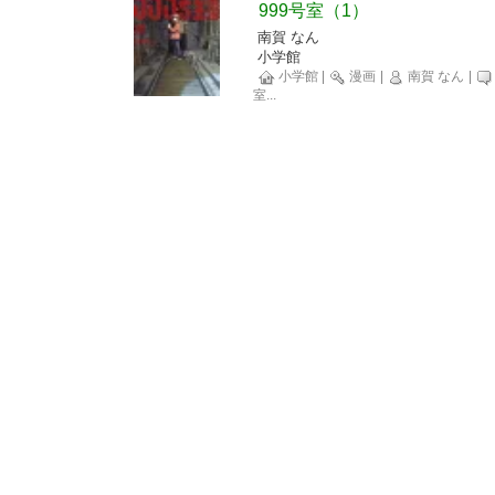
999号室（1）
南賀 なん
小学館
小学館
|
漫画
|
南賀 なん
|
室
...