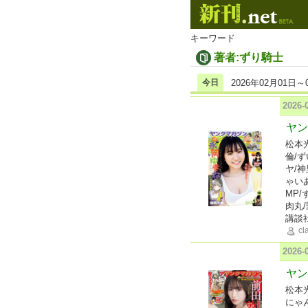
キーワード
著者:ずり騎士
今日
2026年02月01日～
2026
ヤン
松本
倫/
ヤ/
ゃい
MP/
肉丸
講談
cl
2026
ヤン
松本
にゃ