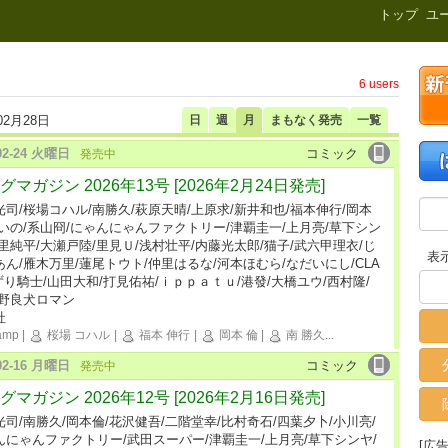
新刊.net
トップ
ユ
6 users
02月28日
日
週
月
まもなく発売
一覧
-02-24 火曜日
コミック
発売中
グマガジン 2026年13号 [2026年2月24日発売]
光司/桜場コハル/南勝久/萩原天晴/上原求/新井和也/福本伸行/岡本
ずいの/系山冏/にゃんにゃんファクトリー/津覇圭一/上月亮/草下シン
神里純平/大瀬戸陸/里見Ｕ/浅村壮平/内藤光太郎/猫子/武六甲理衣/じ
表
あん/雁木万里/蓮尾トウト/仲里はるな/河本ほむら/なだいにし/CLA
ずり騎士/山田大和/打見佑祐/ｉｐｐａｔｕ/港發/大橋ユウ/西村隆/
/野良犬ロマン
社
amp
|
桜場 コハル
|
福本 伸行
|
岡本 倫
|
南 勝久
...
-02-16 月曜日
コミック
発売中
グマガジン 2026年12号 [2026年2月16日発売]
光司/南勝久/岡本倫/花沢健吾/二階堂幸/比村奇石/四葉夕卜/小川亮/
んにゃんファクトリー/武田スーパー/津覇圭一/上月亮/草下シンヤ/
[広告