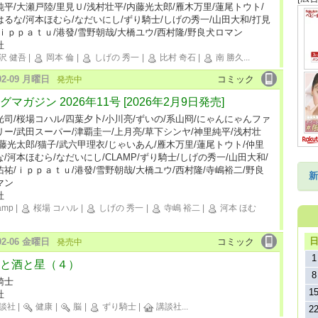
純平/大瀬戸陸/里見Ｕ/浅村壮平/内藤光太郎/雁木万里/蓮尾トウト/
はるな/河本ほむら/なだいにし/ずり騎士/しげの秀一/山田大和/打見
/ｉｐｐａｔｕ/港發/雪野朝哉/大橋ユウ/西村隆/野良犬ロマン
社
沢 健吾
|
岡本 倫
|
しげの 秀一
|
比村 奇石
|
南 勝久
...
-02-09 月曜日
コミック
発売中
グマガジン 2026年11号 [2026年2月9日発売]
光司/桜場コハル/四葉夕卜/小川亮/ずいの/系山冏/にゃんにゃんファ
リー/武田スーパー/津覇圭一/上月亮/草下シンヤ/神里純平/浅村壮
内藤光太郎/猫子/武六甲理衣/じゃいあん/雁木万里/蓮尾トウト/仲里
/河本ほむら/なだいにし/CLAMP/ずり騎士/しげの秀一/山田大和/
佑祐/ｉｐｐａｔｕ/港發/雪野朝哉/大橋ユウ/西村隆/寺嶋裕二/野良
新
マン
社
amp
|
桜場 コハル
|
しげの 秀一
|
寺嶋 裕二
|
河本 ほむ
-02-06 金曜日
コミック
発売中
1
と酒と星（４）
8
騎士
1
社
談社
|
健康
|
脳
|
ずり騎士
|
講談社
...
2