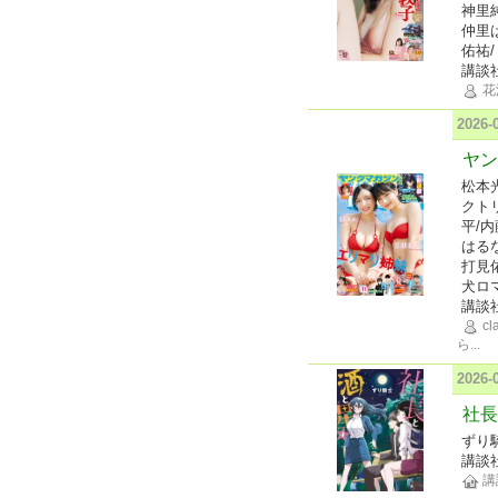
神里
仲里
佑祐
講談
花
2026
ヤン
松本
クト
平/
はるな
打見
犬ロ
講談
cl
ら
...
2026
社長
ずり
講談
講