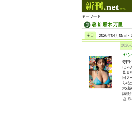
キーワード
著者:雁木 万里
今日
2026年04月05日～
2026
ヤン
寺門
にゃ
見Ｕ
田ス
ら/
求/
講談
桜