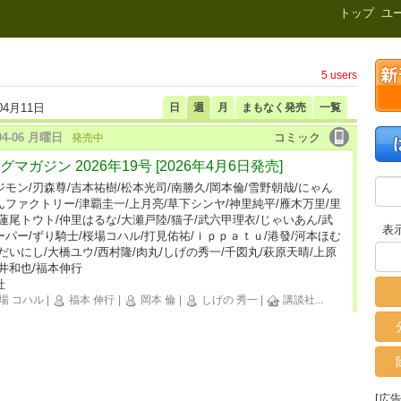
新刊.net
トップ
ユ
5 users
04月11日
日
週
月
まもなく発売
一覧
-04-06 月曜日
コミック
発売中
グマガジン 2026年19号 [2026年4月6日発売]
ジモン/刃森尊/吉本祐樹/松本光司/南勝久/岡本倫/雪野朝哉/にゃん
んファクトリー/津覇圭一/上月亮/草下シンヤ/神里純平/雁木万里/里
/蓮尾トウト/仲里はるな/大瀬戸陸/猫子/武六甲理衣/じゃいあん/武
表
ーパー/ずり騎士/桜場コハル/打見佑祐/ｉｐｐａｔｕ/港發/河本ほむ
なだいにし/大橋ユウ/西村隆/肉丸/しげの秀一/千図丸/萩原天晴/上原
新井和也/福本伸行
社
場 コハル
|
福本 伸行
|
岡本 倫
|
しげの 秀一
|
講談社
...
[広告