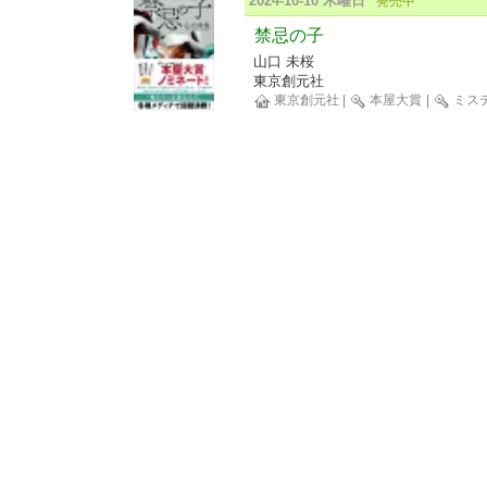
2024-10-10 木曜日
発売中
禁忌の子
山口 未桜
東京創元社
東京創元社
|
本屋大賞
|
ミス