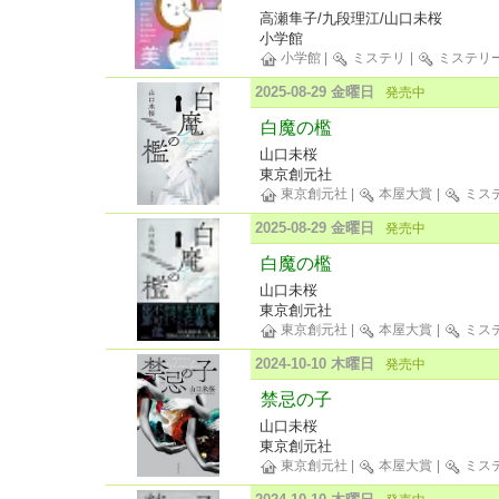
高瀬隼子/九段理江/山口未桜
小学館
小学館
|
ミステリ
|
ミステリ
2025-08-29 金曜日
発売中
白魔の檻
山口未桜
東京創元社
東京創元社
|
本屋大賞
|
ミス
2025-08-29 金曜日
発売中
白魔の檻
山口未桜
東京創元社
東京創元社
|
本屋大賞
|
ミス
2024-10-10 木曜日
発売中
禁忌の子
山口未桜
東京創元社
東京創元社
|
本屋大賞
|
ミス