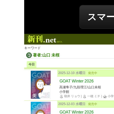
スマ
新刊.net
キーワード
著者:山口 未桜
今日
2025-12-10 水曜日
発売中
GOAT Winter 2026
高瀬隼子/九段理江/山口未桜
小学館
朝井 リョウ
|
一穂 ミチ
|
小学
2025-12-03 水曜日
発売中
GOAT Winter 2026