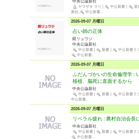
中央公論新社
ヤマザキ マリ
|
中公新書
|
新
新社,
中公新書
...
2026-09-07 月曜日
占い師の正体
鏡リュウジ
中央公論新社
中公新書
|
新書
|
中公新書ラ
中公新書
...
2026-09-07 月曜日
ふだんづかいの生命倫理学 :
移植、脳死に直面するから
中央公論新社
中公新書
|
新書
|
中公新書ラ
中公新書
...
2026-09-07 月曜日
リベラル疲れ : 農村自治会
中央公論新社
中公新書
|
新書
|
中公新書ラ
中公新書
...