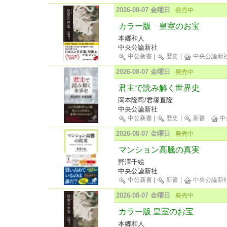
2026-08-07 金曜日
発売中
カラー版 皇室のお宝
本郷和人
中央公論新社
中公新書
|
歴史
|
中央公論新
2026-08-07 金曜日
発売中
君主で読み解く世界史
岡本隆司/君塚直隆
中央公論新社
中公新書
|
歴史
|
新書
|
中
2026-08-07 金曜日
発売中
マンション高騰の真実
野澤千絵
中央公論新社
中公新書
|
新書
|
中央公論新
2026-08-07 金曜日
発売中
カラー版 皇室のお宝
本郷和人