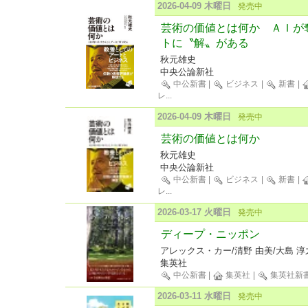
2026-04-09 木曜日
発売中
芸術の価値とは何か ＡＩが
トに〝解〟がある
秋元雄史
中央公論新社
中公新書
|
ビジネス
|
新書
|
レ
...
2026-04-09 木曜日
発売中
芸術の価値とは何か
秋元雄史
中央公論新社
中公新書
|
ビジネス
|
新書
|
レ
...
2026-03-17 火曜日
発売中
ディープ・ニッポン
アレックス・カー/清野 由美/大島 淳
集英社
中公新書
|
集英社
|
集英社新
2026-03-11 水曜日
発売中