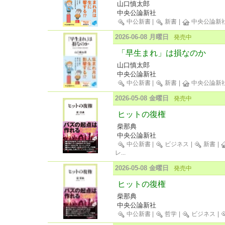
山口慎太郎
中央公論新社
中公新書
|
新書
|
中央公論新
2026-06-08 月曜日
発売中
「早生まれ」は損なのか
山口慎太郎
中央公論新社
中公新書
|
新書
|
中央公論新
2026-05-08 金曜日
発売中
ヒットの復権
柴那典
中央公論新社
中公新書
|
ビジネス
|
新書
|
レ
...
2026-05-08 金曜日
発売中
ヒットの復権
柴那典
中央公論新社
中公新書
|
哲学
|
ビジネス
|