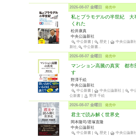
2026-08-07 金曜日
発売中
私とプラモデルの半世紀 大
くれた
松井康真
中央公論新社
中公新書
|
歴史
|
中央公論新
新社,
中公新書
...
2026-08-07 金曜日
発売中
マンション高騰の真実 都市
す
野澤千絵
中央公論新社
中公新書
|
中央公論新社
|
中
公新書
|
野澤 千絵
2026-08-07 金曜日
発売中
君主で読み解く世界史
岡本隆司/君塚直隆
中央公論新社
中公新書
|
歴史
|
中央公論新