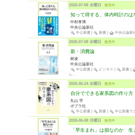
2026-07-08 水曜日
発売中
知って得する、体内時計のは
中村孝博
中央公論新社
中公新書
|
新書
|
中央公論新
2026-07-08 水曜日
発売中
新・消費論
林凌
中央公論新社
中公新書
|
ビジネス
|
新書
|
レ
...
2026-06-24 水曜日
発売中
自分でできる家系図の作り方
丸山 学
ポプラ社
中公新書
|
新書
|
中公新書ラ
2026-06-08 月曜日
発売中
「早生まれ」は損なのか 生