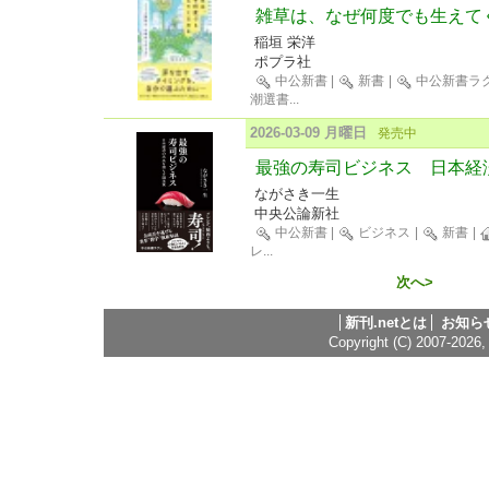
雑草は、なぜ何度でも生えて
稲垣 栄洋
ポプラ社
中公新書
|
新書
|
中公新書ラ
潮選書
...
2026-03-09 月曜日
発売中
最強の寿司ビジネス 日本経
ながさき一生
中央公論新社
中公新書
|
ビジネス
|
新書
|
レ
...
次へ>
新刊.netとは
お知ら
Copyright (C) 2007-2026