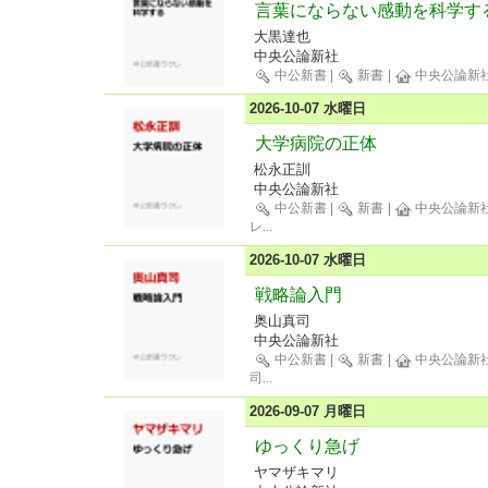
言葉にならない感動を科学す
大黒達也
中央公論新社
中公新書
|
新書
|
中央公論新
2026-10-07 水曜日
大学病院の正体
松永正訓
中央公論新社
中公新書
|
新書
|
中央公論新
レ
...
2026-10-07 水曜日
戦略論入門
奥山真司
中央公論新社
中公新書
|
新書
|
中央公論新
司
...
2026-09-07 月曜日
ゆっくり急げ
ヤマザキマリ