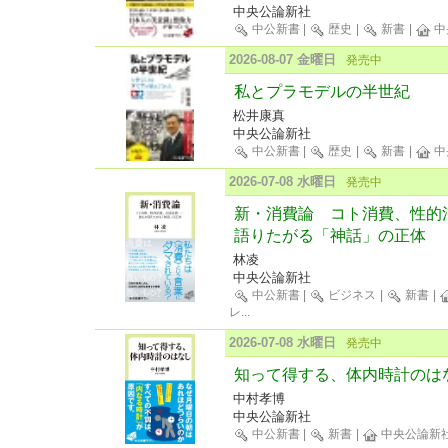
中央公論新社
中公新書
|
歴史
|
新書
|
中
2026-08-07 金曜日
発売中
私とプラモデルの半世紀
松井康真
中央公論新社
中公新書
|
歴史
|
新書
|
中
2026-07-08 水曜日
発売中
新・消費論 コト消費、性的
語りたがる「神話」の正体
林凌
中央公論新社
中公新書
|
ビジネス
|
新書
|
レ
...
2026-07-08 水曜日
発売中
知って得する、体内時計のは
中村孝博
中央公論新社
中公新書
|
新書
|
中央公論新