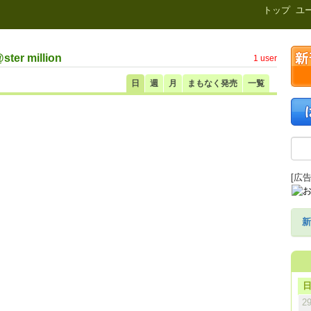
新刊.net
トップ
ユ
er million
1 user
日
週
月
まもなく発売
一覧
[広告
新
2