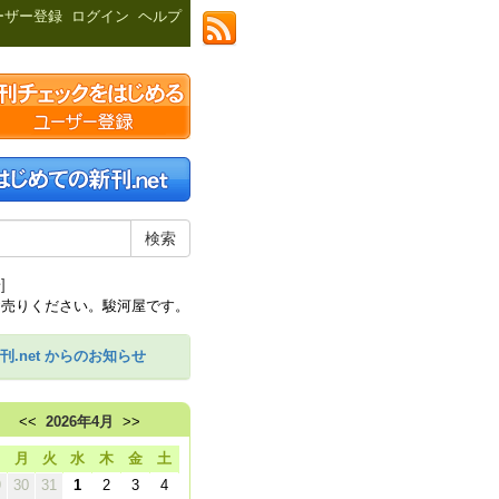
ーザー登録
ログイン
ヘルプ
]
刊.net からのお知らせ
<<
2026年4月
>>
日
月
火
水
木
金
土
9
30
31
1
2
3
4