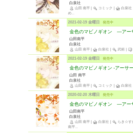
白泉社
山田 南平
|
コミック
|
白泉社
め
...
2021-02-19 金曜日
発売中
金色のマビノギオン ―アー
山田南平
白泉社
山田 南平
|
白泉社
|
武術
|
2021-02-19 金曜日
発売中
金色のマビノギオン -アーサー
山田 南平
白泉社
山田 南平
|
コミック
|
白泉社
2020-02-20 木曜日
発売中
金色のマビノギオン ―アー
山田南平
白泉社
山田 南平
|
白泉社
|
らき☆す
南平
...