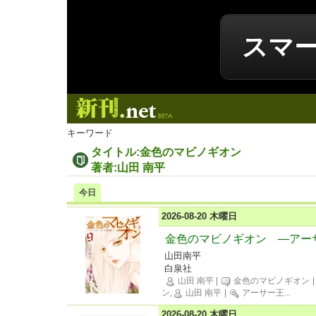
スマ
新刊.net
キーワード
タイトル:金色のマビノギオン
著者:山田 南平
今日
2026-08-20 木曜日
金色のマビノギオン ―アー
山田南平
白泉社
山田 南平
|
金色のマビノギオン
ン,
山田 南平
|
アーサー王
...
2026-08-20 木曜日