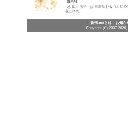
白泉社
山田 南平
|
白泉社
|
花とゆめco
花とゆめ
...
新刊.netとは
お知ら
Copyright (C) 2007-2026