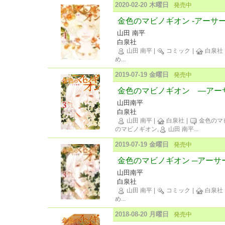
2020-02-20 木曜日
発売中
金色のマビノギオン -アーサー
山田 南平
白泉社
山田 南平
|
コミック
|
白泉社
め
...
2019-07-19 金曜日
発売中
金色のマビノギオン ―アー
山田南平
白泉社
山田 南平
|
白泉社
|
金色のマ
のマビノギオン,
山田 南平
...
2019-07-19 金曜日
発売中
金色のマビノギオン ─アーサー
山田南平
白泉社
山田 南平
|
コミック
|
白泉社
め
...
2018-08-20 月曜日
発売中