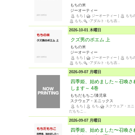
もちの米
ジーオーティー
もち
|
ジーオーティー
|
もちの
もち,
-アダルト -もち吉
...
2026-10-01 木曜日
クズ男のポエム 上
もちの米
ジーオーティー
もち
|
ジーオーティー
|
もちの
もち,
-アダルト -もち吉
...
2026-09-07 月曜日
四季姫、始めました～召喚さ
します～ 4巻
もちだもちこ/漆児皐
スクウェア・エニックス
もち
|
もち,
スクウェア・エニ
だもちこ
...
2026-09-07 月曜日
四季姫、始めました〜召喚さ