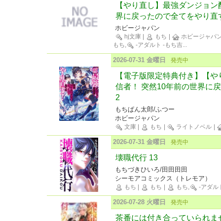
【やり直し】最強ダンジョン
界に戻ったので全てをやり直す
ホビージャパン
hj文庫
|
もち
|
ホビージャパン
もち,
-アダルト -もち吉
...
2026-07-31 金曜日
発売中
【電子版限定特典付き】【や
信者！ 突然10年前の世界に
2
もちぱん太郎/ふつー
ホビージャパン
文庫
|
もち
|
ライトノベル
|
2026-07-31 金曜日
発売中
壊職代行 13
もちづきひいろ/田田田田
シーモアコミックス（トレモア）
もち
|
もち
|
もち,
-アダル
2026-07-28 火曜日
発売中
茶番には付き合っていられま