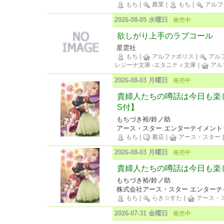
もち
|
農業
|
もち
|
アルフ
2026-08-05 水曜日
発売中
欲しがり上手のラブコール
星雲社
もち
|
アルファポリス
|
アル
レジーナ文庫 -エタニティ文庫
|
アル
2026-08-03 月曜日
発売中
貴婦人たちの噂話は今日も楽
S付】
もちづき裕/鈴ノ助
アース・スター エンターテイメント
もち
|
書店
|
アース・スター
2026-08-03 月曜日
発売中
貴婦人たちの噂話は今日も楽
もちづき裕/鈴ノ助
株式会社アース・スター エンターテ
もち
|
らき☆すた
|
アース・
2026-07-31 金曜日
発売中