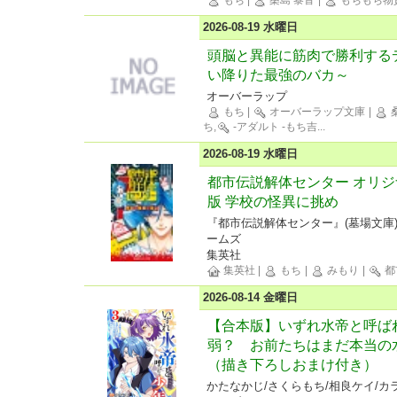
もち
|
桑島 黎音
|
もちもち物
2026-08-19 水曜日
頭脳と異能に筋肉で勝利するデ
い降りた最強のバカ～
オーバーラップ
もち
|
オーバーラップ文庫
|
ち,
-アダルト -もち吉
...
2026-08-19 水曜日
都市伝説解体センター オリジ
版 学校の怪異に挑め
『都市伝説解体センター』(墓場文庫)
ームズ
集英社
集英社
|
もち
|
みもり
|
都
2026-08-14 金曜日
【合本版】いずれ水帝と呼ば
弱？ お前たちはまだ本当の
（描き下ろしおまけ付き）
かたなかじ/さくらもち/相良ケイ/カ