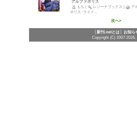
アルファポリス
もち
|
レジーナブックス
|
ア
ポリス -ライト
...
次へ>
新刊.netとは
お知ら
Copyright (C) 2007-2026