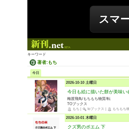
スマ
新刊.net
キーワード
著者:もち
今日
2026-10-10 土曜日
今日も絵に描いた餅が美味い@C
梅渡飛鳥/もちもち物質/転
TOブックス
もち
|
toブックス
|
もちもち
2026-10-01 木曜日
クズ男のポエム 下