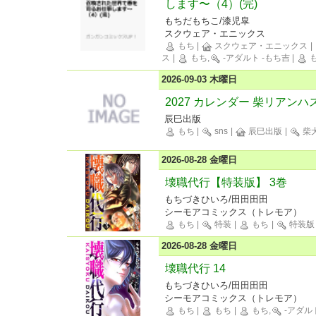
します〜（4）(完)
もちだもちこ/漆児皐
スクウェア・エニックス
もち
|
スクウェア・エニックス
|
ス
|
もち,
-アダルト -もち吉
|
2026-09-03 木曜日
2027 カレンダー 柴リアン
辰巳出版
もち
|
sns
|
辰巳出版
|
柴
2026-08-28 金曜日
壊職代行【特装版】 3巻
もちづきひいろ/田田田田
シーモアコミックス（トレモア）
もち
|
特装
|
もち
|
特装版
2026-08-28 金曜日
壊職代行 14
もちづきひいろ/田田田田
シーモアコミックス（トレモア）
もち
|
もち
|
もち,
-アダル