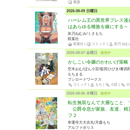
看護
2026-08-09 日曜日
ハーレム王の異世界プレス漫
はあらゆる種族を嫁にする～（
灰刃ねむみ/くさもち
双葉社
双葉社
|
コミック
|
灰刃 ねむ
2026-08-07 金曜日
発売中
かしこい令嬢のかわいげ策略
空木おむ/ぼん小宮/藍田ひびき/肴四郎
もちまる
ブシロードワークス
コミック
|
もち
|
小説
|
小
2026-08-06 木曜日
発売中
転生無双なんて大層なこと、
公爵令息が家族、友達、精
フ２
幸運寺大大吉丸/月森もち
アルファポリス