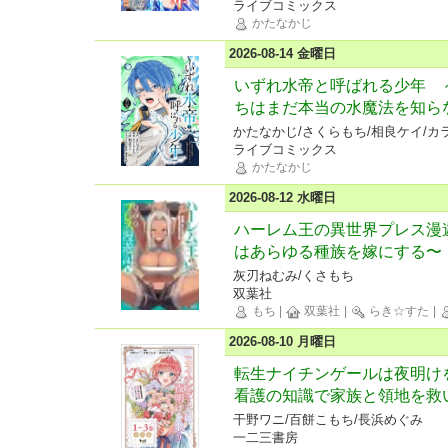
ライブコミックス
かたなかじ
2026-08-14 金曜日
いずれ水帝と呼ばれる少年 
ちはまだ本当の水魔法を知ら
かたなかじ/さくらもち/相良ケイ/カ
ライブコミックス
かたなかじ
2026-08-12 水曜日
ハーレム王の異世界プレス漫
はあらゆる種族を嫁にする〜
灰刃ねむみ/くさもち
双葉社
もち
|
双葉社
|
らき☆すた
|
2026-08-10 月曜日
転生ナイチンゲールは夜明け
看護の知識で家族と領地を救
干野ワニ/百餅こもち/長浜めぐみ
一二三書房