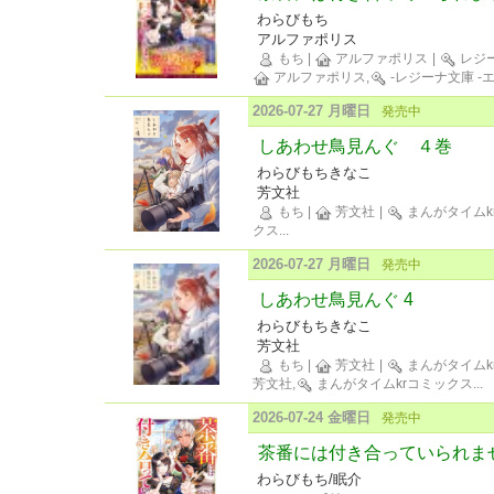
わらびもち
アルファポリス
もち
|
アルファポリス
|
レジ
アルファポリス,
-レジーナ文庫 -
2026-07-27 月曜日
発売中
しあわせ鳥見んぐ ４巻
わらびもちきなこ
芳文社
もち
|
芳文社
|
まんがタイムk
クス
...
2026-07-27 月曜日
発売中
しあわせ鳥見んぐ 4
わらびもちきなこ
芳文社
もち
|
芳文社
|
まんがタイムk
芳文社,
まんがタイムkrコミックス
...
2026-07-24 金曜日
発売中
茶番には付き合っていられま
わらびもち/眠介