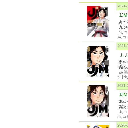
2021
JJ
恵本 
講談
コ
コ
2021
ＪＪ
恵本
講談
講
グ
|
2021
JJ
恵本 
講談
コ
コ
2020