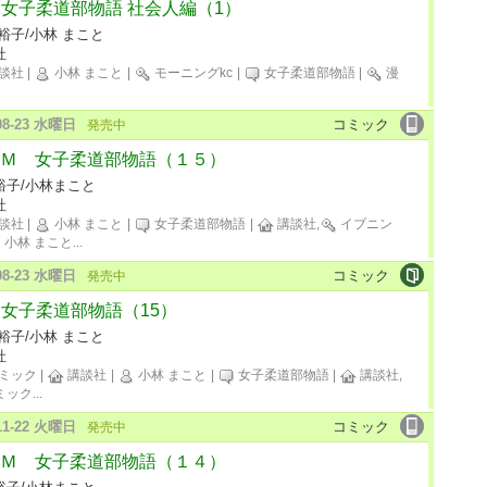
M 女子柔道部物語 社会人編（1）
裕子/小林 まこと
社
談社
|
小林 まこと
|
モーニングkc
|
女子柔道部物語
|
漫
-08-23 水曜日
コミック
発売中
Ｍ 女子柔道部物語（１５）
裕子/小林まこと
社
談社
|
小林 まこと
|
女子柔道部物語
|
講談社,
イブニン
小林 まこと
...
-08-23 水曜日
コミック
発売中
M 女子柔道部物語（15）
裕子/小林 まこと
社
ミック
|
講談社
|
小林 まこと
|
女子柔道部物語
|
講談社,
ミック
...
-11-22 火曜日
コミック
発売中
Ｍ 女子柔道部物語（１４）