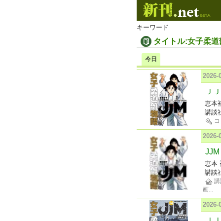
キーワード
タイトル:女子柔道
今日
2026
ＪＪ
恵本
講談
コ
2026
JJ
恵本 
講談
講
画
...
2026
ＪＪ