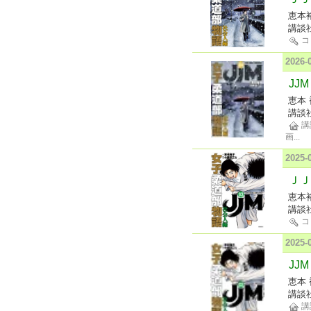
恵本
講談
コ
2026
JJ
恵本 
講談
講
画
...
2025
ＪＪ
恵本
講談
コ
2025
JJ
恵本 
講談
講