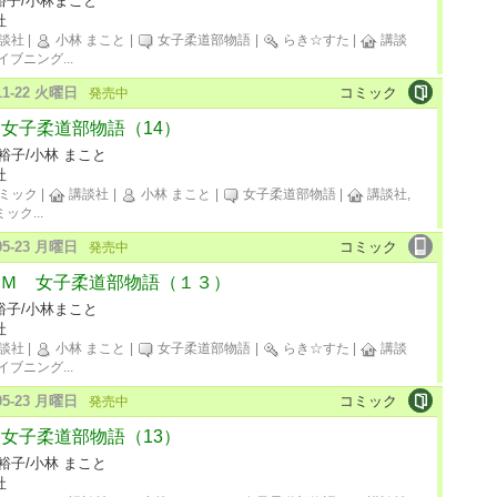
裕子/小林まこと
社
談社
|
小林 まこと
|
女子柔道部物語
|
らき☆すた
|
講談
イブニング
...
-11-22 火曜日
コミック
発売中
M 女子柔道部物語（14）
裕子/小林 まこと
社
ミック
|
講談社
|
小林 まこと
|
女子柔道部物語
|
講談社,
ミック
...
-05-23 月曜日
コミック
発売中
Ｍ 女子柔道部物語（１３）
裕子/小林まこと
社
談社
|
小林 まこと
|
女子柔道部物語
|
らき☆すた
|
講談
イブニング
...
-05-23 月曜日
コミック
発売中
M 女子柔道部物語（13）
裕子/小林 まこと
社