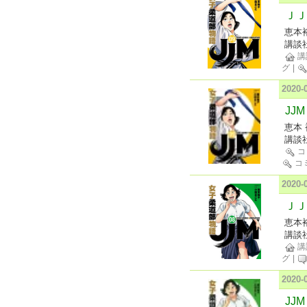
ＪＪ
恵本
講談
講
グ
|
2020
JJ
恵本 
講談
コ
コ
2020
ＪＪ
恵本
講談
講
グ
|
2020
JJ