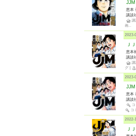
JJ
恵本 
講談
講
画
...
2023
ＪＪ
恵本
講談
講
グ
|
2023
JJ
恵本 
講談
コ
コ
2022
ＪＪ