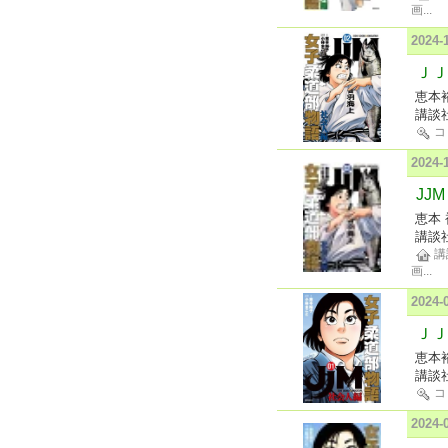
画
...
2024
ＪＪ
恵本
講談
コ
2024
JJ
恵本 
講談
講
画
...
2024
ＪＪ
恵本
講談
コ
2024