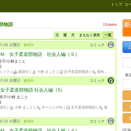
新刊.net
トップ
ユ
部物語
13 users
日
週
月
まもなく発売
一覧
-07-08 水曜日
コミック
発売中
Ｍ 女子柔道部物語 社会人編（５）
裕子/小林まこと
社
ミック
|
講談社
|
小林 まこと
|
女子柔道部物語
|
漫画
...
表
-07-08 水曜日
コミック
発売中
M 女子柔道部物語 社会人編（5）
裕子/小林 まこと
社
談社
|
小林 まこと
|
モーニングkc
|
女子柔道部物語
|
漫
-02-10 火曜日
コミック
発売中
Ｍ 女子柔道部物語 社会人編（４）
[広告