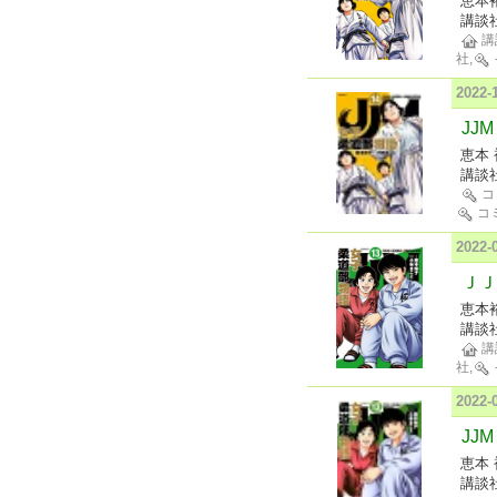
恵本
講談
講
社,
2022
JJ
恵本 
講談
コ
コ
2022
ＪＪ
恵本
講談
講
社,
2022
JJ
恵本 
講談