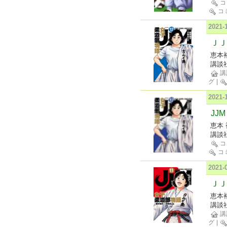
コ
コ
2021
ＪＪ
恵本
講談
講
グ
|
2021
JJ
恵本 
講談
コ
コ
2021
ＪＪ
恵本
講談
講
グ
|