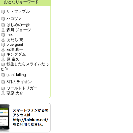
おとなりキーワード
ザ・ファブル
ハコヅメ
はじめの一歩
森川 ジョージ
mix
あだち 充
blue giant
石塚 真一
キングダム
原 泰久
転生したらスライムだっ
た件
giant killing
3月のライオン
ワールドトリガー
葦原 大介