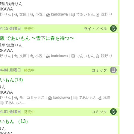
茉里/浅野りん
OKAWA
野 りん
|
文庫
|
小説
|
kadokawa
|
であいもん,
浅野 り
-04-15 金曜日
ライトノベル
発売中
版 であいもん 〜雪下に春を待つ〜
茉里/浅野りん
OKAWA
野 りん
|
文庫
|
小説
|
kadokawa
|
であいもん,
浅野 り
-04-04 月曜日
コミック
発売中
いもん(13)
りん
OKAWA
野 りん
|
角川コミックス
|
kadokawa
|
であいもん,
浅野
であいもん
...
-04-01 金曜日
コミック
発売中
いもん （13）
りん
OKAWA