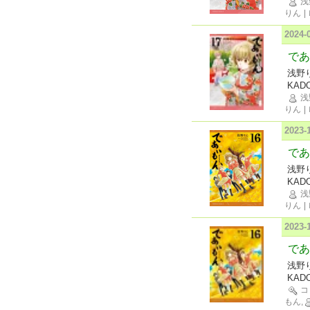
浅
りん
|
2024
であ
浅野
KAD
浅
りん
|
2023
であ
浅野
KAD
浅
りん
|
2023
であ
浅野
KAD
コ
もん,