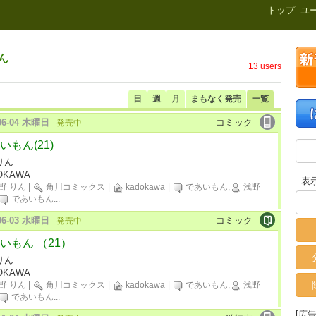
新刊.net
トップ
ユ
ん
13 users
日
週
月
まもなく発売
一覧
-06-04 木曜日
コミック
発売中
いもん(21)
りん
OKAWA
表
野 りん
|
角川コミックス
|
kadokawa
|
であいもん,
浅野
であいもん
...
-06-03 水曜日
コミック
発売中
いもん （21）
りん
OKAWA
野 りん
|
角川コミックス
|
kadokawa
|
であいもん,
浅野
であいもん
...
[広告