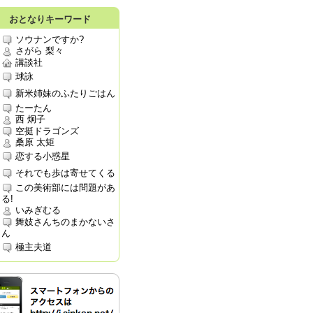
おとなりキーワード
ソウナンですか?
さがら 梨々
講談社
球詠
新米姉妹のふたりごはん
たーたん
西 炯子
空挺ドラゴンズ
桑原 太矩
恋する小惑星
それでも歩は寄せてくる
この美術部には問題があ
る!
いみぎむる
舞妓さんちのまかないさ
ん
極主夫道