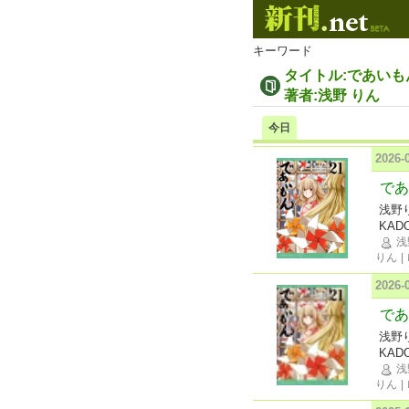
キーワード
タイトル:であいも
著者:浅野 りん
今日
2026
であ
浅野
KAD
浅
りん
|
2026
であ
浅野
KAD
浅
りん
|