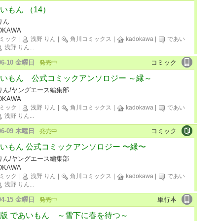
いもん （14）
りん
OKAWA
ミック
|
浅野 りん
|
角川コミックス
|
kadokawa
|
であい
浅野 りん
...
-06-10 金曜日
コミック
発売中
いもん 公式コミックアンソロジー ～縁～
りん/ヤングエース編集部
OKAWA
ミック
|
浅野 りん
|
角川コミックス
|
kadokawa
|
であい
浅野 りん
...
-06-09 木曜日
コミック
発売中
いもん 公式コミックアンソロジー 〜縁〜
りん/ヤングエース編集部
OKAWA
ミック
|
浅野 りん
|
角川コミックス
|
kadokawa
|
であい
浅野 りん
...
-04-15 金曜日
単行本
発売中
版 であいもん ～雪下に春を待つ～