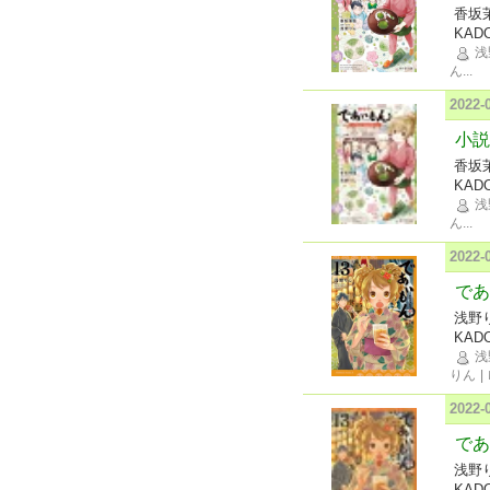
香坂
KAD
浅
ん
...
2022
小説
香坂
KAD
浅
ん
...
2022
であ
浅野
KAD
浅
りん
|
2022
であ
浅野
KAD