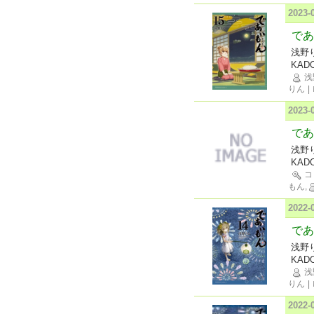
2023
であ
浅野
KAD
浅
りん
|
2023
であ
浅野
KAD
コ
もん,
2022
であ
浅野
KAD
浅
りん
|
2022