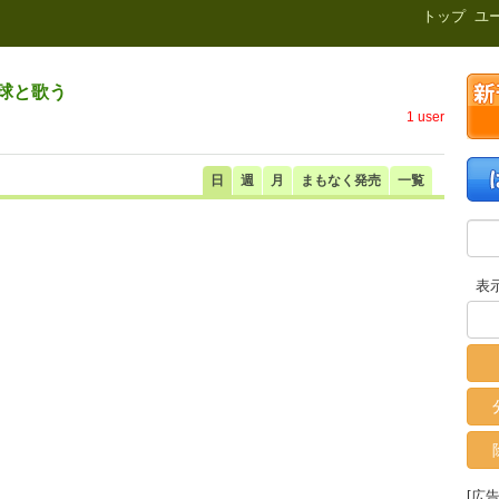
新刊.net
トップ
ユ
球と歌う
1 user
ト
日
週
月
まもなく発売
一覧
表
[広告