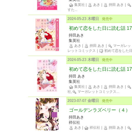
集英社
|
あき
|
持田 あき
|
すた
...
2024-05-23 木曜日
発売中
初めて恋をした日に読む話 17
持田あき
集英社
あき
|
持田 あき
|
マーガレッ
レットコミックス
|
初めて恋をした
2024-05-23 木曜日
発売中
初めて恋をした日に読む話 17
持田 あき
集英社
集英社
|
あき
|
持田 あき
|
社,
マーガレットコミックス
...
2023-07-07 金曜日
発売中
ゴールデンラズベリー（４）
持田あき
祥伝社
あき
|
祥伝社
|
持田 あき
|