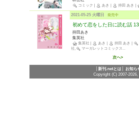
コミック
|
あき
|
持田 あき
|
2021-05-25 火曜日
発売中
初めて恋をした日に読む話 13
持田あき
集英社
集英社
|
あき
|
持田 あき
|
社,
マーガレットコミックス
...
次へ>
新刊.netとは
お知ら
Copyright (C) 2007-2026