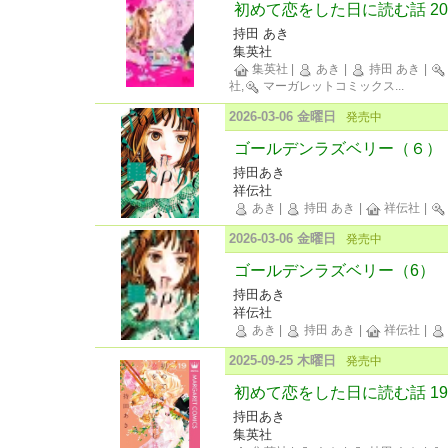
初めて恋をした日に読む話 20
持田 あき
集英社
集英社
|
あき
|
持田 あき
|
社,
マーガレットコミックス
...
2026-03-06 金曜日
発売中
ゴールデンラズベリー（６）
持田あき
祥伝社
あき
|
持田 あき
|
祥伝社
|
2026-03-06 金曜日
発売中
ゴールデンラズベリー（6）
持田あき
祥伝社
あき
|
持田 あき
|
祥伝社
|
2025-09-25 木曜日
発売中
初めて恋をした日に読む話 19
持田あき
集英社