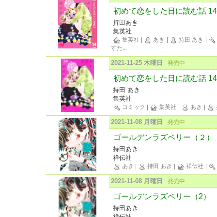
初めて恋をした日に読む話 14
持田あき
集英社
集英社
|
あき
|
持田 あき
|
すた
...
2021-11-25 木曜日
発売中
初めて恋をした日に読む話 14
持田 あき
集英社
コミック
|
集英社
|
あき
|
2021-11-08 月曜日
発売中
ゴールデンラズベリー（２）
持田あき
祥伝社
あき
|
持田 あき
|
祥伝社
|
2021-11-08 月曜日
発売中
ゴールデンラズベリー（2）
持田あき
祥伝社