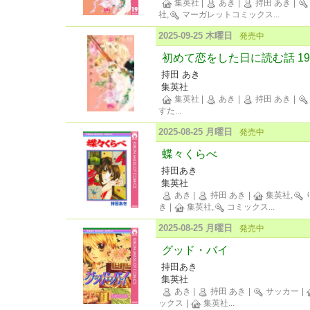
集英社
|
あき
|
持田 あき
|
社,
マーガレットコミックス
...
2025-09-25 木曜日
発売中
初めて恋をした日に読む話 19
持田 あき
集英社
集英社
|
あき
|
持田 あき
|
すた
...
2025-08-25 月曜日
発売中
蝶々くらべ
持田あき
集英社
あき
|
持田 あき
|
集英社,
き
|
集英社,
コミックス
...
2025-08-25 月曜日
発売中
グッド・バイ
持田あき
集英社
あき
|
持田 あき
|
サッカー
|
ックス
|
集英社
...