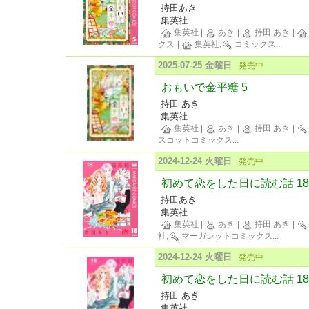
持田あき
集英社
集英社
|
あき
|
持田 あき
|
クス
|
集英社,
コミックス
...
2025-07-25 金曜日
発売中
おもいで金平糖 5
持田 あき
集英社
集英社
|
あき
|
持田 あき
|
スコットコミックス
...
2024-12-24 火曜日
発売中
初めて恋をした日に読む話 18
持田あき
集英社
集英社
|
あき
|
持田 あき
|
社,
マーガレットコミックス
...
2024-12-24 火曜日
発売中
初めて恋をした日に読む話 18
持田 あき
集英社