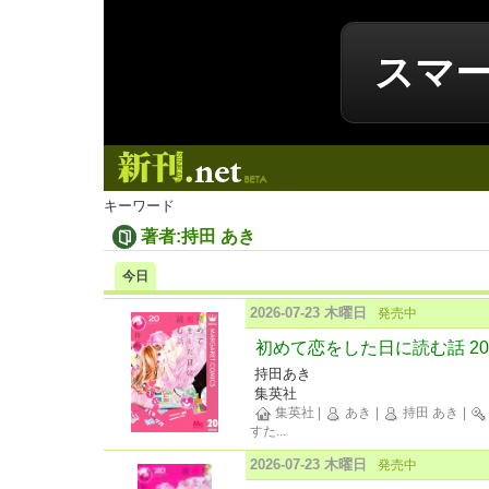
スマ
新刊.net
キーワード
著者:持田 あき
今日
2026-07-23 木曜日
発売中
初めて恋をした日に読む話 20
持田あき
集英社
集英社
|
あき
|
持田 あき
|
すた
...
2026-07-23 木曜日
発売中