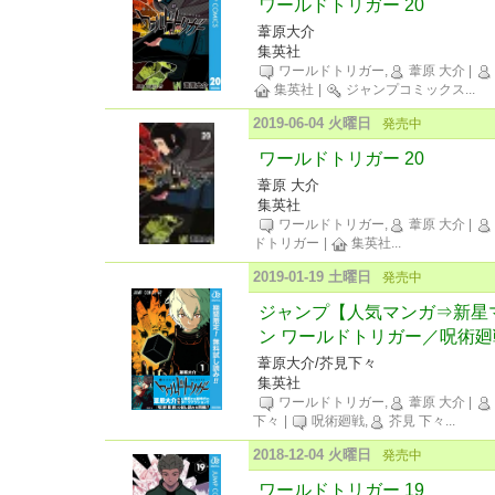
ワールドトリガー 20
葦原大介
集英社
ワールドトリガー,
葦原 大介
|
集英社
|
ジャンプコミックス
...
2019-06-04 火曜日
発売中
ワールドトリガー 20
葦原 大介
集英社
ワールドトリガー,
葦原 大介
|
ドトリガー
|
集英社
...
2019-01-19 土曜日
発売中
ジャンプ【人気マンガ⇒新星
ン ワールドトリガー／呪術廻
葦原大介/芥見下々
集英社
ワールドトリガー,
葦原 大介
|
下々
|
呪術廻戦,
芥見 下々
...
2018-12-04 火曜日
発売中
ワールドトリガー 19