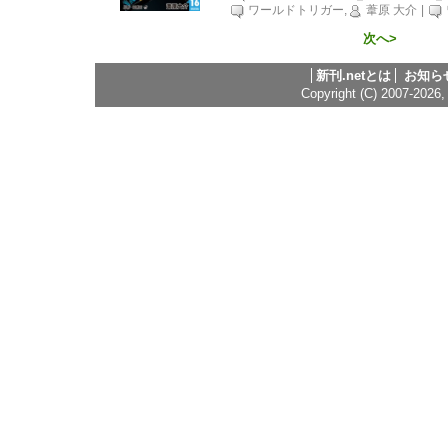
ワールドトリガー,
葦原 大介
|
次へ>
新刊.netとは
お知ら
Copyright (C) 2007-2026