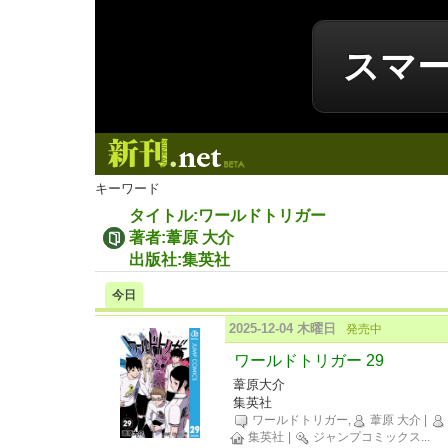
スマ
新刊.net
キーワード
タイトル:ワールドトリガー
著者:葦原 大介
出版社:集英社
今日
2025-12-04 木曜日
発売中
ワールドトリガー 29
葦原大介
集英社
ワールドトリガー,
葦原 大介
|
集英社
|
ジャンプコミックス
...