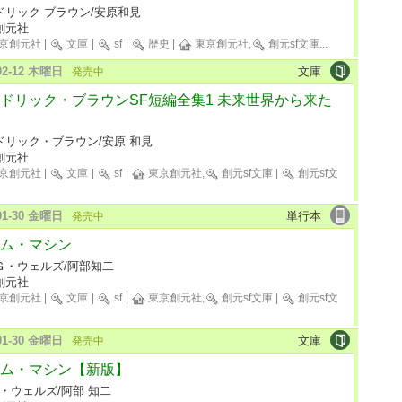
ドリック ブラウン/安原和見
創元社
京創元社
|
文庫
|
sf
|
歴史
|
東京創元社,
創元sf文庫
...
-02-12 木曜日
文庫
発売中
ドリック・ブラウンSF短編全集1 未来世界から来た
ドリック・ブラウン/安原 和見
創元社
京創元社
|
文庫
|
sf
|
東京創元社,
創元sf文庫
|
創元sf文
-01-30 金曜日
単行本
発売中
ム・マシン
Ｇ・ウェルズ/阿部知二
創元社
京創元社
|
文庫
|
sf
|
東京創元社,
創元sf文庫
|
創元sf文
-01-30 金曜日
文庫
発売中
ム・マシン【新版】
G・ウェルズ/阿部 知二