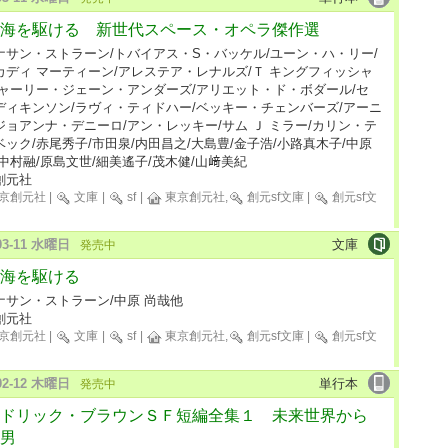
海を駆ける 新世代スペース・オペラ傑作選
ナサン・ストラーン/トバイアス・S・バッケル/ユーン・ハ・リー/
カディ マーティーン/アレステア・レナルズ/Ｔ キングフィッシャ
チャーリー・ジェーン・アンダーズ/アリエット・ド・ボダール/セ
ディキンソン/ラヴィ・ティドハー/ベッキー・チェンバーズ/アーニ
ジョアンナ・デニーロ/アン・レッキー/サム Ｊ ミラー/カリン・テ
ベック/赤尾秀子/市田泉/内田昌之/大島豊/金子浩/小路真木子/中原
/中村融/原島文世/細美遙子/茂木健/山﨑美紀
創元社
京創元社
|
文庫
|
sf
|
東京創元社,
創元sf文庫
|
創元sf文
-03-11 水曜日
文庫
発売中
海を駆ける
ナサン・ストラーン/中原 尚哉他
創元社
京創元社
|
文庫
|
sf
|
東京創元社,
創元sf文庫
|
創元sf文
-02-12 木曜日
単行本
発売中
ドリック・ブラウンＳＦ短編全集１ 未来世界から
男