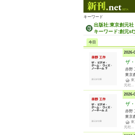
キーワード
出版社:東京創元社
キーワード:創元sf
今日
2026
ザ・
赤野
東京
東
元社
...
2026
ザ・
赤野
東京
東
元社
...